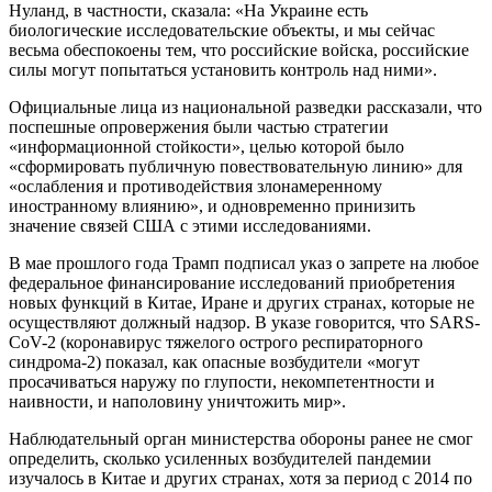
Нуланд, в частности, сказала: «На Украине есть
биологические исследовательские объекты, и мы сейчас
весьма обеспокоены тем, что российские войска, российские
силы могут попытаться установить контроль над ними».
Официальные лица из национальной разведки рассказали, что
поспешные опровержения были частью стратегии
«информационной стойкости», целью которой было
«сформировать публичную повествовательную линию» для
«ослабления и противодействия злонамеренному
иностранному влиянию», и одновременно принизить
значение связей США с этими исследованиями.
В мае прошлого года Трамп подписал указ о запрете на любое
федеральное финансирование исследований приобретения
новых функций в Китае, Иране и других странах, которые не
осуществляют должный надзор. В указе говорится, что SARS-
CoV-2 (коронавирус тяжелого острого респираторного
синдрома‑2) показал, как опасные возбудители «могут
просачиваться наружу по глупости, некомпетентности и
наивности, и наполовину уничтожить мир».
Наблюдательный орган министерства обороны ранее не смог
определить, сколько усиленных возбудителей пандемии
изучалось в Китае и других странах, хотя за период с 2014 по