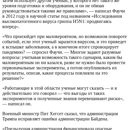
затем использует другой ученый, у которого нет такого же
уровня подготовки и оборудования, и он не обязан
руководствоваться такими же правилами», — написал Фаучи
в 2012 году в научной статье под названием «Исследования
высокопатогенного вируса гриппа H5N1: продвигаясь
вперед».
«Что произойдет при маловероятном, но возможном повороте
событий, если этот ученый заразится вирусом, и это приведет
к вспышке заболевания, а в конечном итоге спровоцирует
пандемию? — спросил Фаучи. — Многие задают разумные
вопросы: учитывая возможность такого сценария, каким бы
маловероятным он ни казался, разве не нужно было провести
первоначальные эксперименты, а потом опубликовать их
результаты, описав, какие процессы повлияли на это
решение?»
«Работающие в этой области ученые могут сказать — и я
действительно это говорил — что выгоды от таких
экспериментов и полученные знания перевешивают риски»,
— написал он.
Военный министр Пит Хегсет сказал, что администрация
Трампа исправляет ошибки администрации Байдена.
«Предыдущая администрация финансировала опасные