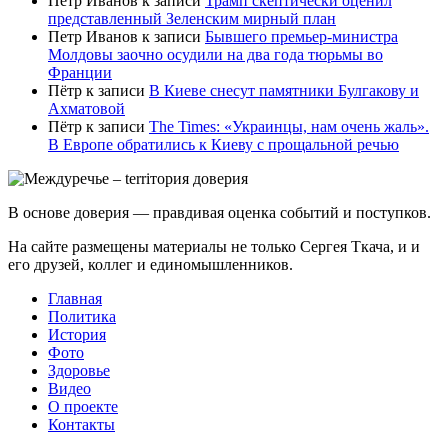
Петр Иванов
к записи
Трамп скептически оценил
представленный Зеленским мирный план
Петр Иванов
к записи
Бывшего премьер-министра
Молдовы заочно осудили на два года тюрьмы во
Франции
Пётр
к записи
В Киеве снесут памятники Булгакову и
Ахматовой
Пётр
к записи
Тhe Times: «Украинцы, нам очень жаль».
В Европе обратились к Киеву с прощальной речью
В основе доверия — правдивая оценка событий и поступков.
На сайте размещены материалы не только Сергея Ткача, и и
его друзей, коллег и единомышленников.
Главная
Политика
История
Фото
Здоровье
Видео
О проекте
Контакты