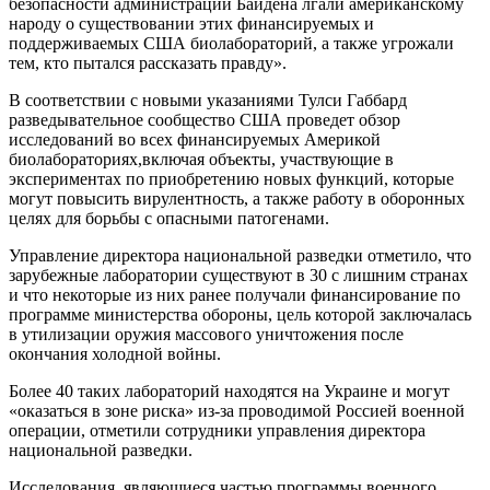
безопасности администрации Байдена лгали американскому
народу о существовании этих финансируемых и
поддерживаемых США биолабораторий, а также угрожали
тем, кто пытался рассказать правду».
В соответствии с новыми указаниями Тулси Габбард
разведывательное сообщество США проведет обзор
исследований во всех финансируемых Америкой
биолабораториях,включая объекты, участвующие в
экспериментах по приобретению новых функций, которые
могут повысить вирулентность, а также работу в оборонных
целях для борьбы с опасными патогенами.
Управление директора национальной разведки отметило, что
зарубежные лаборатории существуют в 30 с лишним странах
и что некоторые из них ранее получали финансирование по
программе министерства обороны, цель которой заключалась
в утилизации оружия массового уничтожения после
окончания холодной войны.
Более 40 таких лабораторий находятся на Украине и могут
«оказаться в зоне риска» из-за проводимой Россией военной
операции, отметили сотрудники управления директора
национальной разведки.
Исследования, являющиеся частью программы военного