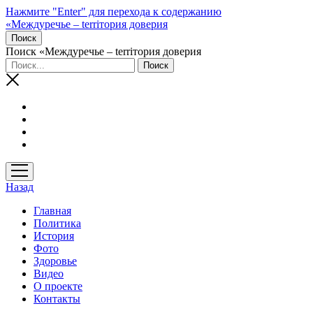
Нажмите "Enter" для перехода к содержанию
«Междуречье – terriтория доверия
Поиск
Поиск «Междуречье – terriтория доверия
открыть
меню
Назад
Главная
Политика
История
Фото
Здоровье
Видео
О проекте
Контакты