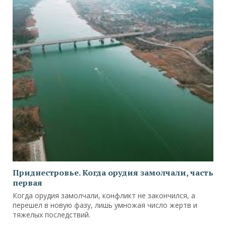
Приднестровье. Когда орудия замолчали, часть
первая
Когда орудия замолчали, конфликт не закончился, а
перешел в новую фазу, лишь умножая число жертв и
тяжелых последствий.