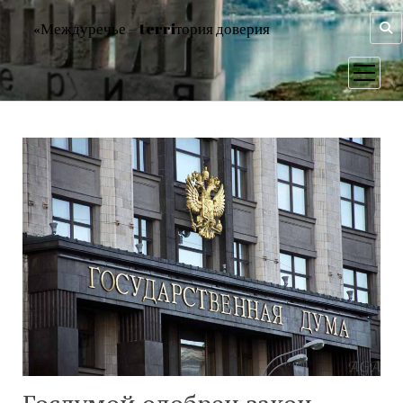
«Междуречье – terriтория доверия
открыт
меню