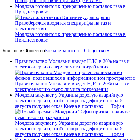
свободной торговли при выходе из СНГ
Молдова готовится к прекращению поставок газа в
Приднестровье
Молдова готовится к прекращению поставок газа в
Приднестровье
Больше в
Общество
Больше записей в Общество »
Правительство Молдавии введет НДС в 20% на газ и
электроэнергию сверх лимита потребления
Правительство Молдавии введет НДС в 20% на газ и
электроэнергию сверх лимита потребления
Молдова закупает у Украины дорогую аварийную
электроэнергию, чтобы покрыть дефицит, но на 6
августа получен отказ Киева в поставках — Тофан
Молдова закупает у Украины дорогую аварийную
электроэнергию, чтобы покрыть дефицит, но на 6
августа получен отказ Киева в поставках — Тофан
Кишинев призвал Тирасполь не снижать сброс воды из