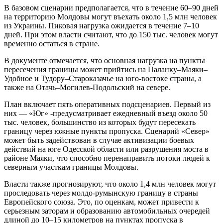
В базовом сценарии предполагается, что в течение 60–90 дней
на территорию Молдовы могут въехать около 1,5 млн человек
из Украины. Пиковая нагрузка ожидается в течение 7–10
дней. При этом власти считают, что до 150 тыс. человек могут
временно остаться в стране.
В документе отмечается, что основная нагрузка на пункты
пересечения границы может прийтись на Паланку–Маяки–
Удобное и Тудору–Староказачье на юго-востоке страны, а
также на Отачь–Могилев-Подольский на севере.
План включает пять оперативных подсценариев. Первый из
них — «Юг» -предусматривает ежедневный въезд около 50
тыс. человек, большинство из которых будут пересекать
границу через южные пункты пропуска. Сценарий «Север»
может быть задействован в случае активизации боевых
действий на юге Одесской области или разрушения моста в
районе Маяки, что способно перенаправить потоки людей к
северным участкам границы Молдовы.
Власти также прогнозируют, что около 1,4 млн человек могут
проследовать через молдо-румынскую границу в страны
Европейского союза. Это, по оценкам, может привести к
серьезным заторам и образованию автомобильных очередей
длиной до 10–15 километров на пунктах пропуска в