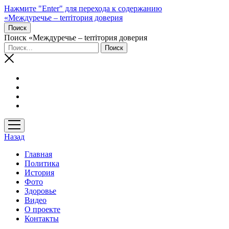
Нажмите "Enter" для перехода к содержанию
«Междуречье – terriтория доверия
Поиск
Поиск «Междуречье – terriтория доверия
открыть
меню
Назад
Главная
Политика
История
Фото
Здоровье
Видео
О проекте
Контакты