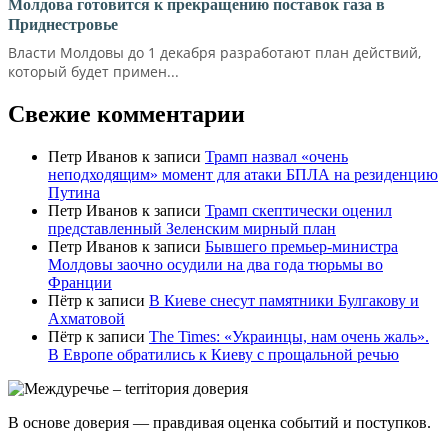
Молдова готовится к прекращению поставок газа в
Приднестровье
Власти Молдовы до 1 декабря разработают план действий,
который будет примен...
Свежие комментарии
Петр Иванов
к записи
Трамп назвал «очень
неподходящим» момент для атаки БПЛА на резиденцию
Путина
Петр Иванов
к записи
Трамп скептически оценил
представленный Зеленским мирный план
Петр Иванов
к записи
Бывшего премьер-министра
Молдовы заочно осудили на два года тюрьмы во
Франции
Пётр
к записи
В Киеве снесут памятники Булгакову и
Ахматовой
Пётр
к записи
Тhe Times: «Украинцы, нам очень жаль».
В Европе обратились к Киеву с прощальной речью
В основе доверия — правдивая оценка событий и поступков.