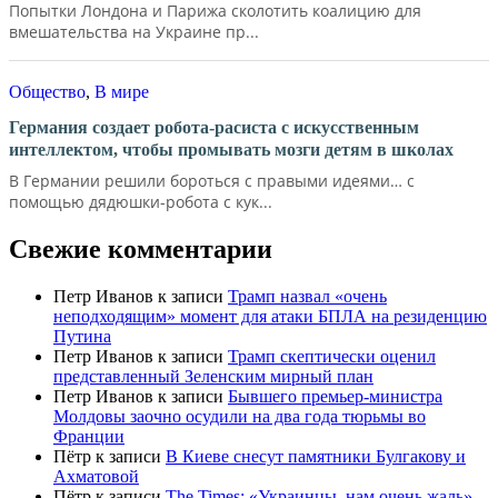
Попытки Лондона и Парижа сколотить коалицию для
вмешательства на Украине пр...
Общество
,
В мире
Германия создает робота-расиста с искусственным
интеллектом, чтобы промывать мозги детям в школах
В Германии решили бороться с правыми идеями… с
помощью дядюшки-робота с кук...
Свежие комментарии
Петр Иванов
к записи
Трамп назвал «очень
неподходящим» момент для атаки БПЛА на резиденцию
Путина
Петр Иванов
к записи
Трамп скептически оценил
представленный Зеленским мирный план
Петр Иванов
к записи
Бывшего премьер-министра
Молдовы заочно осудили на два года тюрьмы во
Франции
Пётр
к записи
В Киеве снесут памятники Булгакову и
Ахматовой
Пётр
к записи
Тhe Times: «Украинцы, нам очень жаль».