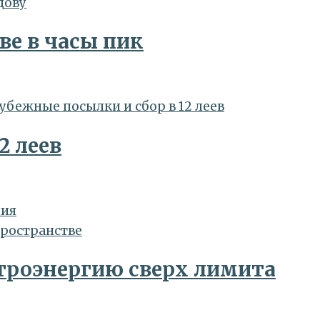
е в часы пик
2 леев
ния
ктроэнергию сверх лимита