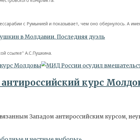
нестровского конфликта.
ссарабии с Румынией и показывает, чем оно обернулось. А им
й ссылке" А.С.Пушкина.
 курс Молдовы
 антироссийский курс Молдо
вязанным Западом антироссийским курсом, неу
вободные и честные выборы»