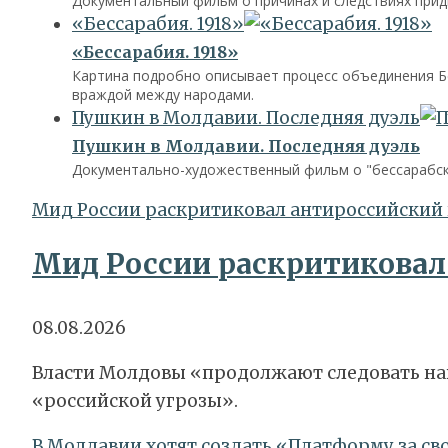
Документальный фильм о причинах и следствиях прид
«Бессарабия. 1918»
«Бессарабия. 1918»
Картина подробно описывает процесс объединения Бе
враждой между народами.
Пушкин в Молдавии. Последняя дуэль
Пушкин в Молдавии. Последняя дуэль
Документально-художественный фильм о "бессарабско
Мид России раскритиковал антироссийский
Мид России раскритиковал
08.08.2026
Власти Молдовы «продолжают следовать на
«российской угрозы».
В Молдавии хотят создать «Платформу за с