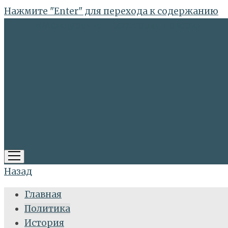
Нажмите "Enter" для перехода к содержанию
«Междуречье – terriтория доверия
открыть
меню
Назад
Главная
Политика
История