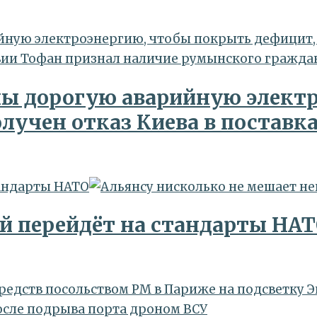
ную электроэнергию, чтобы покрыть дефицит, но
ны дорогую аварийную элект
получен отказ Киева в постав
тандарты НАТО
ой перейдёт на стандарты НА
средств посольством РМ в Париже на подсветку