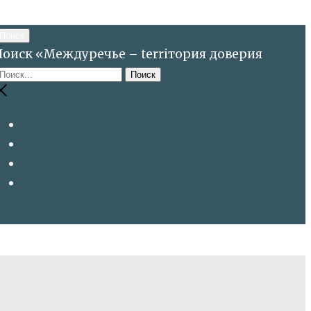
Поиск
Поиск «Междуречье – terriтория доверия