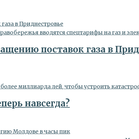
 газа в Приднестровье
ращению поставок газа в При
еперь навсегда?
ргию Молдове в часы пик