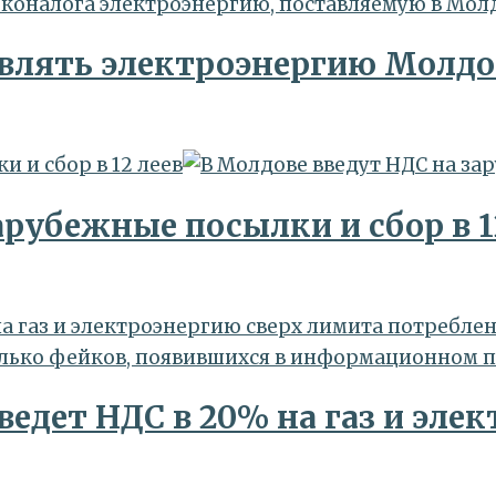
влять электроэнергию Молдов
 и сбор в 12 леев
арубежные посылки и сбор в 1
а газ и электроэнергию сверх лимита потребле
едет НДС в 20% на газ и эле