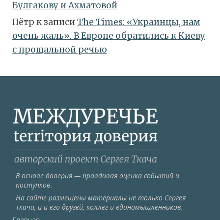
Булгакову и Ахматовой
Пётр
к записи
Тhe Times: «Украинцы, нам
очень жаль». В Европе обратились к Киеву
с прощальной речью
В основе доверия — правдивая оценка событий и
поступков.
На сайте размещены материалы не только Сергея
Ткача, и и его друзей, коллег и единомышленников.
Главная