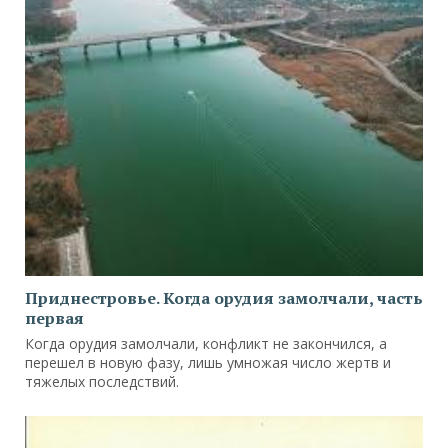
Приднестровье. Когда орудия замолчали, часть
первая
Когда орудия замолчали, конфликт не закончился, а
перешел в новую фазу, лишь умножая число жертв и
тяжелых последствий.