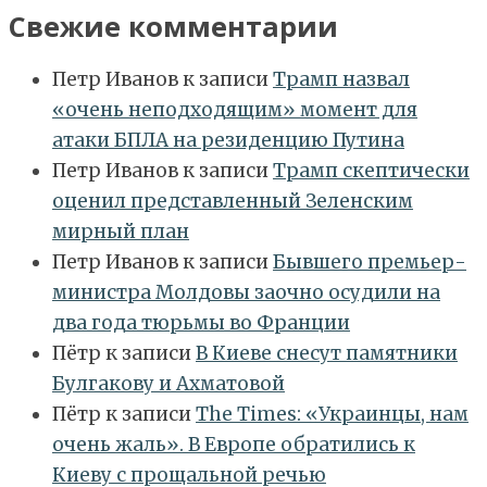
Свежие комментарии
Петр Иванов
к записи
Трамп назвал
«очень неподходящим» момент для
атаки БПЛА на резиденцию Путина
Петр Иванов
к записи
Трамп скептически
оценил представленный Зеленским
мирный план
Петр Иванов
к записи
Бывшего премьер-
министра Молдовы заочно осудили на
два года тюрьмы во Франции
Пётр
к записи
В Киеве снесут памятники
Булгакову и Ахматовой
Пётр
к записи
Тhe Times: «Украинцы, нам
очень жаль». В Европе обратились к
Киеву с прощальной речью