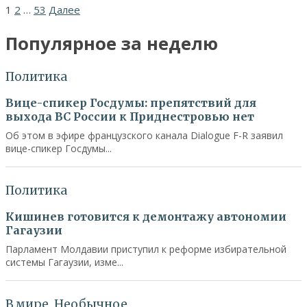
Навигация
1
2
…
53
Далее
по
Популярное за неделю
записям