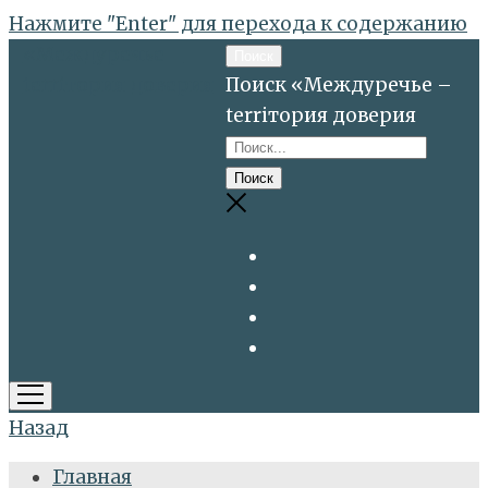
Нажмите "Enter" для перехода к содержанию
«Междуречье –
Поиск
terriтория доверия
Поиск «Междуречье –
terriтория доверия
открыть
меню
Назад
Главная