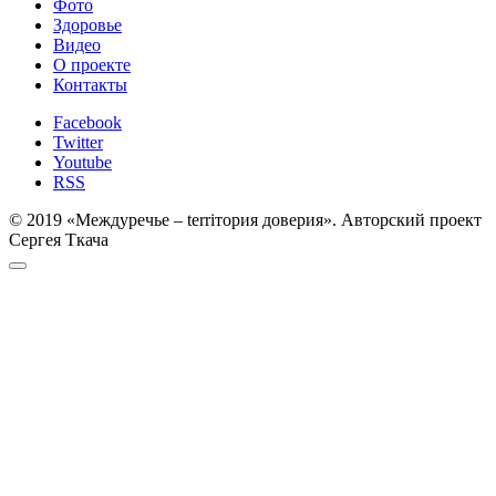
Фото
Здоровье
Видео
О проекте
Контакты
Facebook
Twitter
Youtube
RSS
© 2019 «Междуречье – terriтория доверия». Авторский проект
Сергея Ткача
Прокрутка
к
верху