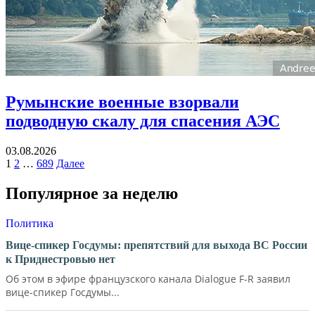
Румынские военные взорвали
подводную скалу для спасения АЭС
03.08.2026
Навигация
1
2
…
689
Далее
по
Популярное за неделю
записям
Политика
Вице-спикер Госдумы: препятствий для выхода ВС России
к Приднестровью нет
Об этом в эфире французского канала Dialogue F-R заявил
вице-спикер Госдумы...