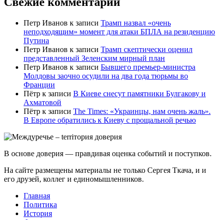
Свежие комментарии
Петр Иванов
к записи
Трамп назвал «очень
неподходящим» момент для атаки БПЛА на резиденцию
Путина
Петр Иванов
к записи
Трамп скептически оценил
представленный Зеленским мирный план
Петр Иванов
к записи
Бывшего премьер-министра
Молдовы заочно осудили на два года тюрьмы во
Франции
Пётр
к записи
В Киеве снесут памятники Булгакову и
Ахматовой
Пётр
к записи
Тhe Times: «Украинцы, нам очень жаль».
В Европе обратились к Киеву с прощальной речью
В основе доверия — правдивая оценка событий и поступков.
На сайте размещены материалы не только Сергея Ткача, и и
его друзей, коллег и единомышленников.
Главная
Политика
История