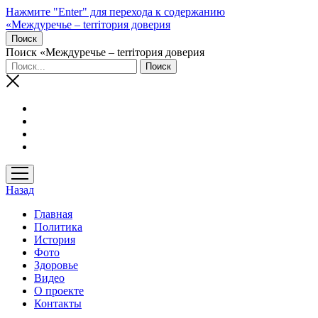
Нажмите "Enter" для перехода к содержанию
«Междуречье – terriтория доверия
Поиск
Поиск «Междуречье – terriтория доверия
открыть
меню
Назад
Главная
Политика
История
Фото
Здоровье
Видео
О проекте
Контакты