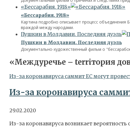
Документальный фильм о причинах и следствиях прид
«Бессарабия. 1918»
«Бессарабия. 1918»
Картина подробно описывает процесс объединения Бе
враждой между народами.
Пушкин в Молдавии. Последняя дуэль
Пушкин в Молдавии. Последняя дуэль
Документально-художественный фильм о "бессарабско
«Междуречье – terriтория до
Из-за коронавируса саммит ЕС могут провес
Из-за коронавируса саммит
29.02.2020
Из-за коронавируса возникает вероятность 