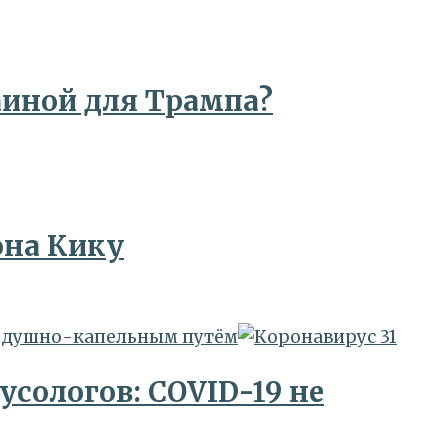
раиной для Трампа?
она Кику
воздушно-капельным путём
сологов: COVID-19 не