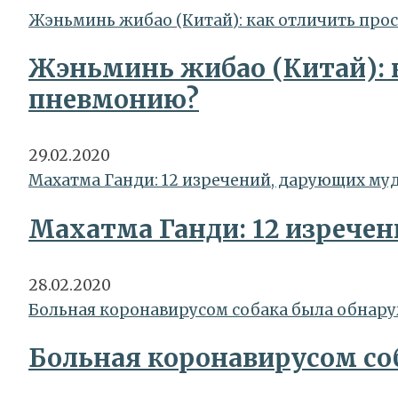
Жэньминь жибао (Китай): как отличить про
Жэньминь жибао (Китай): 
пневмонию?
29.02.2020
Махатма Ганди: 12 изречений, дарующих му
Махатма Ганди: 12 изрече
28.02.2020
Больная коронавирусом собака была обнару
Больная коронавирусом со