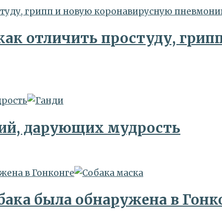
студу, грипп и новую коронавирусную пневмон
как отличить простуду, грип
дрость
ний, дарующих мудрость
жена в Гонконге
бака была обнаружена в Гонк