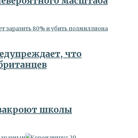
невероятного масштаба
т заразить 80% и убить полмиллиона
едупреждает, что
британцев
 закроют школы
заразным