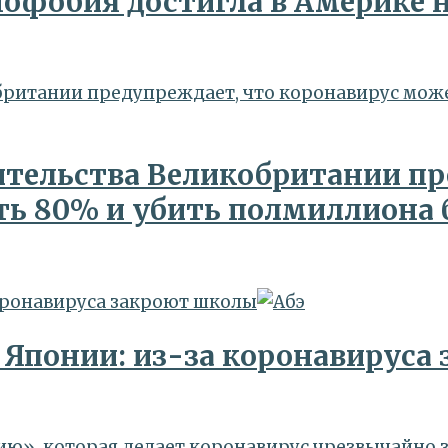
нофобия достигла в Америке 
ритании предупреждает, что коронавирус може
тельства Великобритании пр
ть 80% и убить полмиллиона 
оронавируса закроют школы
 Японии: из-за коронавируса
», которая делает коронавирус чрезвычайно 