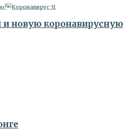
ию?
п и новую коронавирусную
онге