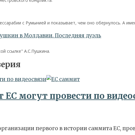
нестровского конфликта.
ссарабии с Румынией и показывает, чем оно обернулось. А им
й ссылке" А.С.Пушкина.
верия
ти по видеосвязи
 ЕС могут провести по видео
организации первого в истории саммита ЕС, про