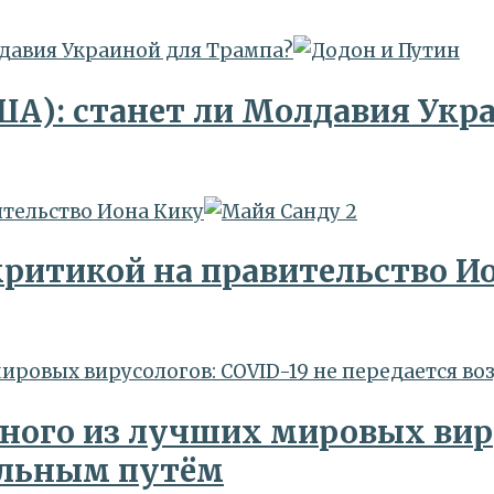
олдавия Украиной для Трампа?
(США): станет ли Молдавия Ук
ительство Иона Кику
критикой на правительство И
мировых вирусологов: COVID-19 не передается 
ного из лучших мировых виру
ельным путём