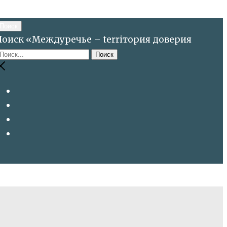
Поиск
Поиск «Междуречье – terriтория доверия