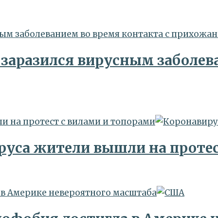
ным заболеванием во время контакта с прихожан
заразился вирусным заболев
и на протест с вилами и топорами
руса жители вышли на протес
 в Америке невероятного масштаба