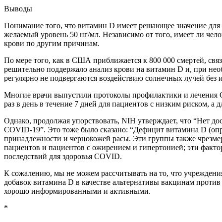
Выводы
Понимание того, что витамин D имеет решающее значение д
желаемый уровень 50 нг/мл. Независимо от того, имеет ли челов
крови по другим причинам.
По мере того, как в США приближается к 800 000 смертей, свя
решительно поддержало анализ крови на витамин D и, при нео
регулярно не подвергаются воздействию солнечных лучей без 
Многие врачи выпустили протоколы профилактики и лечения 
раз в день в течение 7 дней для пациентов с низким риском, а 
Однако, продолжая упорствовать, NIH утверждает, что “Нет до
COVID-19”. Это тоже было сказано: “Дефицит витамина D (опр
принадлежности и чернокожей расы. Эти группы также чрезме
пациентов и пациентов с ожирением и гипертонией; эти факто
последствий для здоровья COVID.
К сожалению, мы не можем рассчитывать на то, что учрежден
добавок витамина D в качестве альтернативы вакцинам проти
хорошо информированными и активными.
*