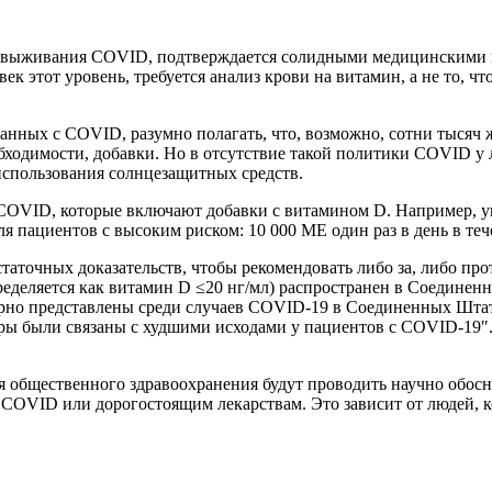
ля выживания COVID, подтверждается солидными медицинскими
ек этот уровень, требуется анализ крови на витамин, а не то, ч
занных с COVID, разумно полагать, что, возможно, сотни тысяч
бходимости, добавки. Но в отсутствие такой политики COVID у 
использования солнцезащитных средств.
COVID, которые включают добавки с витамином D. Например, у
для пациентов с высоким риском: 10 000 МЕ один раз в день в теч
статочных доказательств, чтобы рекомендовать либо за, либо п
еделяется как витамин D ≤20 нг/мл) распространен в Соединен
рно представлены среди случаев COVID-19 в Соединенных Штат
ры были связаны с худшими исходами у пациентов с COVID-19″.
ия общественного здравоохранения будут проводить научно обо
в COVID или дорогостоящим лекарствам. Это зависит от людей,