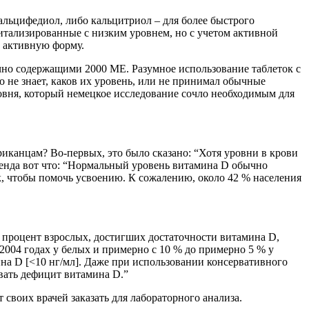
альцифедиол, либо кальцитриол – для более быстрого
итализированные с низким уровнем, но с учетом активной
ю активную форму.
чно содержащими 2000 МЕ. Разумное использование таблеток с
 не знает, каков их уровень, или не принимал обычные
ровня, который немецкое исследование сочло необходимым для
иканцам? Во-первых, это было сказано: “Хотя уровни в крови
енда вот что: “Нормальный уровень витамина D обычно
к, чтобы помочь усвоению. К сожалению, около 42 % населения
 процент взрослых, достигших достаточности витамина D,
-2004 годах у белых и примерно с 10 % до примерно 5 % у
на D [<10 нг/мл]. Даже при использовании консервативного
вать дефицит витамина D.”
своих врачей заказать для лабораторного анализа.