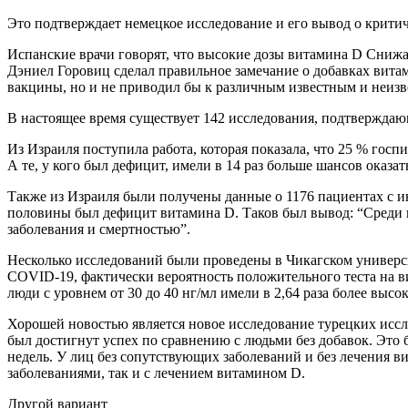
Это подтверждает немецкое исследование и его вывод о критич
Испанские врачи говорят, что высокие дозы витамина D Сниж
Дэниел Горовиц сделал правильное замечание о добавках витам
вакцины, но и не приводил бы к различным известным и неи
В настоящее время существует 142 исследования, подтвержда
Из Израиля поступила работа, которая показала, что 25 % гос
А те, у кого был дефицит, имели в 14 раз больше шансов оказа
Также из Израиля были получены данные о 1176 пациентах с 
половины был дефицит витамина D. Таков был вывод: “Среди
заболевания и смертностью”.
Несколько исследований были проведены в Чикагском универси
COVID-19, фактически вероятность положительного теста на в
люди с уровнем от 30 до 40 нг/мл имели в 2,64 раза более выс
Хорошей новостью является новое исследование турецких иссл
был достигнут успех по сравнению с людьми без добавок. Это 
недель. У лиц без сопутствующих заболеваний и без лечения в
заболеваниями, так и с лечением витамином D.
Другой вариант