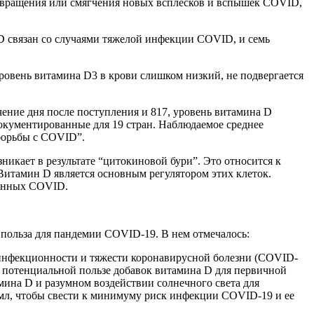
отвращения или смягчения новых всплесков и вспышек COVID,
D связан со случаями тяжелой инфекции COVID, и семь
ровень витамина D3 в крови слишком низкий, не подвергается
ение дня после поступления и 817, уровень витамина D
окументированные для 19 стран. Наблюдаемое среднее
 борьбы с COVID”.
икает в результате “цитокиновой бури”. Это относится к
итамин D является основным регулятором этих клеток.
ванных COVID.
 польза для пандемии COVID-19. В нем отмечалось:
 инфекционности и тяжести коронавирусной болезни (COVID-
о потенциальной пользе добавок витамина D для первичной
ина D и разумном воздействии солнечного света для
г/мл, чтобы свести к минимуму риск инфекции COVID-19 и ее