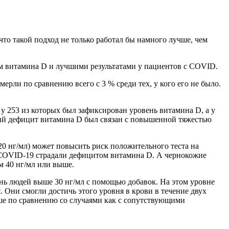
то такой подход не только работал бы намного лучше, чем
м витамина D и лучшими результатами у пациентов с COVID.
рли по сравнению всего с 3 % среди тех, у кого его не было.
 253 из которых был зафиксирован уровень витамина D, а у
й дефицит витамина D был связан с повышенной тяжестью
0 нг/мл) может повысить риск положительного теста на
м COVID-19 страдали дефицитом витамина D. А чернокожие
м 40 нг/мл или выше.
нь людей выше 30 нг/мл с помощью добавок. На этом уровне
 Они смогли достичь этого уровня в крови в течение двух
ыше по сравнению со случаями как с сопутствующими