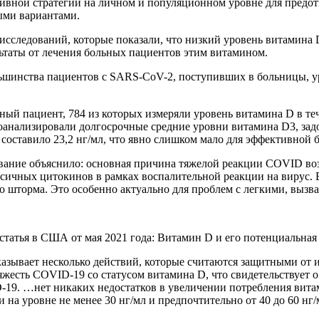
тивной стратегии на личном и популяционном уровне для пред
ыми вариантами.
сследований, которые показали, что низкий уровень витамина 
ьтаты от лечения больных пациентов этим витамином.
льшинства пациентов с SARS-CoV-2, поступивших в больницы, у
ый пациент, 784 из которых измеряли уровень витамина D в теч
роанализировали долгосрочные средние уровни витамина D3, зад
 составило 23,2 нг/мл, что явно слишком мало для эффективной
вание объяснило: основная причина тяжелой реакции COVID возн
ичных цитокинов в рамках воспалительной реакции на вирус. В
о шторма. Это особенно актуально для проблем с легкими, выз
татья в США от мая 2021 года: Витамин D и его потенциальная
казывает несколько действий, которые считаются защитными от
жесть COVID-19 со статусом витамина D, что свидетельствует 
19. …нет никаких недостатков в увеличении потребления витам
 на уровне не менее 30 нг/мл и предпочтительно от 40 до 60 н