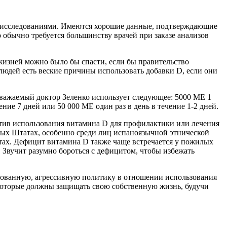
 исследованиями. Имеются хорошие данные, подтверждающие
то обычно требуется большинству врачей при заказе анализов
 жизней можно было бы спасти, если бы правительство
людей есть веские причины использовать добавки D, если они
важаемый доктор Зеленко использует следующее: 5000 МЕ 1
ение 7 дней или 50 000 МЕ один раз в день в течение 1-2 дней.
ротив использования витамина D для профилактики или лечения
ных Штатах, особенно среди лиц испаноязычной этнической
ах. Дефицит витамина D также чаще встречается у пожилых
 Звучит разумно бороться с дефицитом, чтобы избежать
снованную, агрессивную политику в отношении использования
 которые должны защищать свою собственную жизнь, будучи