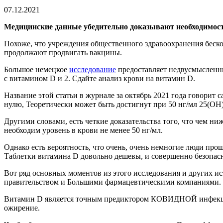
07.12.2021
Медицинские данные убедительно доказывают необходимост
Похоже, что учреждения общественного здравоохранения беск
продолжают продвигать вакцины.
Большое немецкое
исследование
предоставляет недвусмысленны
с витамином D и 2. Сдайте анализ крови на витамин D.
Название этой статьи в журнале за октябрь 2021 года говорит 
нулю, Теоретически может быть достигнут при 50 нг/мл 25(OH)
Другими словами, есть четкие доказательства того, что чем н
необходим уровень в крови не менее 50 нг/мл.
Однако есть вероятность, что очень, очень немногие люди про
Таблетки витамина D довольно дешевы, и совершенно безопас
Вот ряд основных моментов из этого исследования и других
правительством и Большими фармацевтическими компаниями.
Витамин D является точным предиктором КОВИДНОЙ инфекции. 
ожирение.