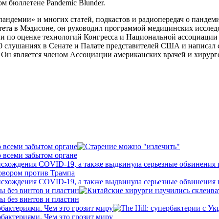
м бюллетене Pandemic Blunder.
пандемии» и многих статей, подкастов и радиопередач о пандем
тета в Мэдисоне, он руководил программой медицинских иссл
 по оценке технологий Конгресса и Национальной ассоциации 
50 слушаниях в Сенате и Палате представителей США и написал с
 Он является членом Ассоциации американских врачей и хирурго
о всеми забытом органе
о всеми забытом органе
исхождения COVID-19, а также выдвинула серьезные обвинения
исхождения COVID-19, а также выдвинула серьезные обвинения
ы без винтов и пластин
ы без винтов и пластин
бактериями. Чем это грозит миру
бактериями. Чем это грозит миру