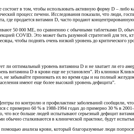
 состоит в том, чтобы использовать активную форму D – либо к
ческий процесс печени. Исследования показали, что люди, госп
та, где продается витамин D, часто продают концентрированну
ечивают 50 000 МЕ, по сравнению с обычными таблетками D, обы
кцией COVID. Это может быть разумной стратегией для тех, кто
месяцы, чтобы поднять очень низкий уровень до критического у
т ли оптимальный уровень витамина D и не хватает ли его амер
ень витамина D в крови еще не установлен”. Из клиники Кливл
и, не забывайте принимать их во время еды и на полный желудо
селения имеют еще более высокий уровень дефицита”.
 Центры по контролю и профилактике заболеваний сообщили, что
лся с примерно 60 % в 1988-1994 годах до примерно 30 % в 2001
но, что все больше людей испытывают серьезный дефицит витами
ми обычно сталкиваются в клинической практике, будут испыты
 помощью анализа крови, который благоразумные люди попросят 