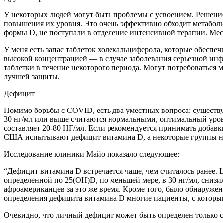
У некоторых людей могут быть проблемы с усвоением. Решение
повышения их уровня. Это очень эффективно обходит метаболи
формы D, не поступали в отделение интенсивной терапии. Мес
У меня есть запас таблеток холекальциферола, которые обесп
высокой концентрацией — в случае заболевания серьезной инфе
таблетки в течение некоторого периода. Могут потребоваться 
лучшей защиты.
Дефицит
Помимо борьбы с COVID, есть два уместных вопроса: существуе
30 нг/мл или выше считаются нормальными, оптимальный уров
составляет 20-80 НГ/мл. Если рекомендуется принимать добавк
США испытывают дефицит витамина D, а некоторые группы на
Исследование клиники Майо показало следующее:
“Дефицит витамина D встречается чаще, чем считалось ранее.
определенной по 25(OH)D, по меньшей мере, в 30 нг/мл, снизи
афроамериканцев за это же время. Кроме того, было обнаруже
определения дефицита витамина D многие пациенты, с которы
Очевидно, что личный дефицит может быть определен только с