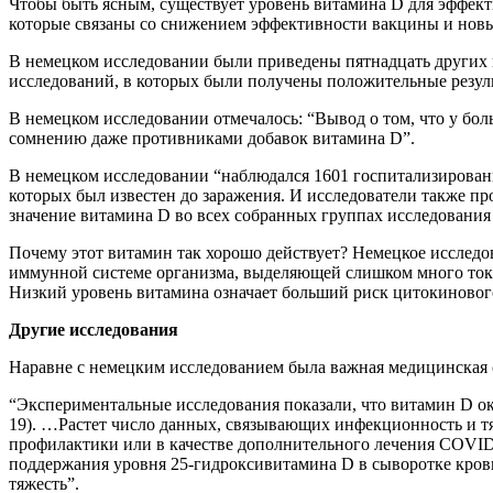
Чтобы быть ясным, существует уровень витамина D для эффек
которые связаны со снижением эффективности вакцины и нов
В немецком исследовании были приведены пятнадцать других и
исследований, в которых были получены положительные резул
В немецком исследовании отмечалось: “Вывод о том, что у бо
сомнению даже противниками добавок витамина D”.
В немецком исследовании “наблюдался 1601 госпитализированн
которых был известен до заражения. И исследователи также п
значение витамина D во всех собранных группах исследования
Почему этот витамин так хорошо действует? Немецкое исследо
иммунной системе организма, выделяющей слишком много токс
Низкий уровень витамина означает больший риск цитокиновог
Другие исследования
Наравне с немецким исследованием была важная медицинская с
“Экспериментальные исследования показали, что витамин D о
19). …Растет число данных, связывающих инфекционность и тя
профилактики или в качестве дополнительного лечения COVID-
поддержания уровня 25-гидроксивитамина D в сыворотке крови
тяжесть”.