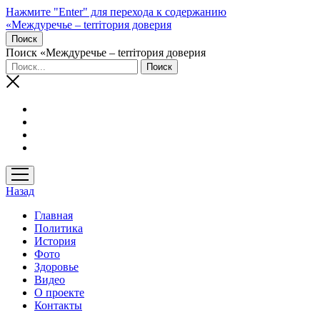
Нажмите "Enter" для перехода к содержанию
«Междуречье – terriтория доверия
Поиск
Поиск «Междуречье – terriтория доверия
открыть
меню
Назад
Главная
Политика
История
Фото
Здоровье
Видео
О проекте
Контакты