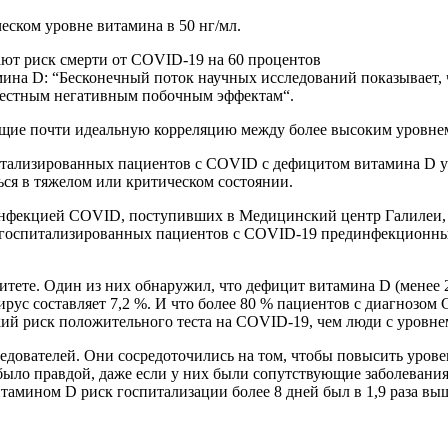
еском уровне витамина в 50 нг/мл.
ают риск смерти от COVID-19 на 60 процентов
ина D: “Бесконечный поток научных исследований показывает, ч
звестным негативным побочным эффектам“.
ющие почти идеальную корреляцию между более высоким уровне
питализированных пациентов с COVID с дефицитом витамина D уме
ться в тяжелом или критическом состоянии.
инфекцией COVID, поступивших в Медицинский центр Галилеи, у
 госпитализированных пациентов с COVID-19 прединфекционны
тете. Один из них обнаружил, что дефицит витамина D (менее 2
ирус составляет 7,2 %. И что более 80 % пациентов с диагнозо
окий риск положительного теста на COVID-19, чем люди с уровне
едователей. Они сосредоточились на том, чтобы повысить урове
было правдой, даже если у них были сопутствующие заболевания.
итамином D риск госпитализации более 8 дней был в 1,9 раза в