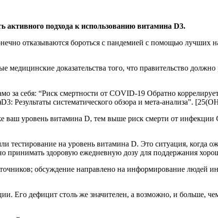
ь активного подхода к использованию витамина D3.
онечно отказываются бороться с пандемией с помощью лучших н
е медицинские доказательства того, что правительство должно 
само за себя: “Риск смертности от COVID-19 Обратно коррелируе
D3: Результаты систематического обзора и мета-анализа”. [25(O
иже ваш уровень витамина D, тем выше риск смерти от инфекции 
шли тестирование на уровень витамина D. Это ситуация, когда о
но принимать здоровую ежедневную дозу для поддержания хоро
 источников; обсуждение направлено на информирование людей
Его дефицит столь же значителен, а возможно, и больше, чем