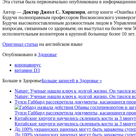
Эта статья была первоначально опубликована в информационно
Автор —
Доктор Джоэл С. Хиршхорн
, автор книги «Ошибка 
Будучи полноправным профессором Висконсинского универси
Будучи высокопоставленным должностным лицом в Управлении
вопросам, связанным со здоровьем; он выступал на более чем 
исполнительным волонтером в крупной больнице более 10 лет.
Оригинал статьи
на английском языке
Опубликовано в
Здоровье
коронавирус
витамин D3
Больше в
Здоровье
Больше записей в Здоровье »
Nature: Ученые нашли ключ к долгой жизни. Он таился в
Nature: Ученые нашли ключ к долгой жизни. Он таился в
Тулси Габбард рассекретила документы, касающиеся про
Тулси Габбард рассекретила документы, касающиеся про
Китайские хирурги научились склеивать кости за 3 минут
Китайские хирурги научились склеивать кости за 3 минут
До 100% украинских раненых могут быть заражены супер
До 100% украинских раненых могут быть заражены супер