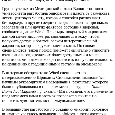
Группа ученых из Медицинской школы Вашингтонского
университета разработала одноразовый пластырь размером в
десятицентовую монету, который способен распознавать
биомаркеры и другие соединения для выявления признаков
заболеваний или других факторов состояния здоровья,
сообщает издание Wired. Пластырь, покрытый микроиглами
длиной менее миллиметра, вдавливается в кожу, чтобы
получить доступ к богатой белком интерстициальной
жидкости, которая окружает клетки кожи. По словам
специалистов, такой подход поможет значительно упростить
взятие анализов, сделать их более доступными и менее
инвазивными и даже в 800 раз повысить их чувствительность,
по сравнению с традиционными тестами на биомаркеры.
В интервью обозревателю Wired специалист по
материаловедению Шрикантх Сингаманени, являющийся
научным руководителем исследования, результаты которого
были опубликованы в прошлом месяце в журнале
Nature
Biomedical Engineering,
сказал: «Мы показали, что применение
предлагаемого нами пластыря позволяет значительно
повысить чувствительность иммуноанализов».
В большинстве разработок по созданию микроигл основное
внимание уделялось повышению эффективности доставки