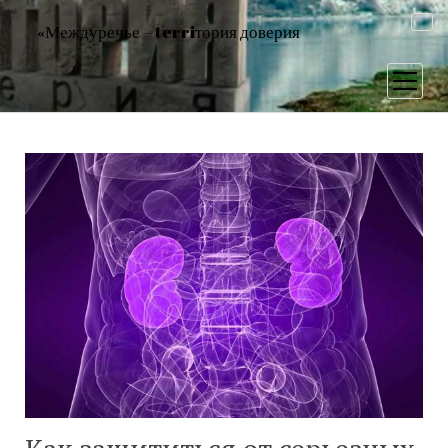
«Междуречье – terriтория доверия
открыт
меню