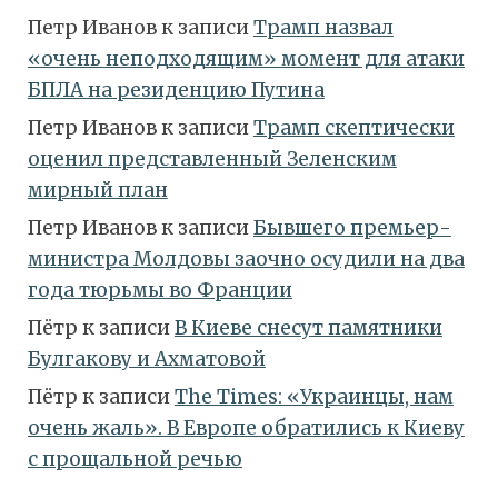
Петр Иванов
к записи
Трамп назвал
«очень неподходящим» момент для атаки
БПЛА на резиденцию Путина
Петр Иванов
к записи
Трамп скептически
оценил представленный Зеленским
мирный план
Петр Иванов
к записи
Бывшего премьер-
министра Молдовы заочно осудили на два
года тюрьмы во Франции
Пётр
к записи
В Киеве снесут памятники
Булгакову и Ахматовой
Пётр
к записи
Тhe Times: «Украинцы, нам
очень жаль». В Европе обратились к Киеву
с прощальной речью