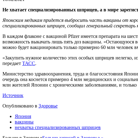
Не хватает специализированных шприцев, а в мире зарегис
Японским медикам придется выбросить часть вакцины от коро
специализированных шприцев, сообщил генеральный секретарь
В каждом флаконе с вакциной Pfizer имеется препарата на ше
возможность выкачать лишь пять доз вакцины. «Остающуюся во ф
можно будет вакцинировать только примерно 60 млн человек в
«Закупить нужное количество этих особых шприцев нелегко, и
передает
ТАСС
.
Министерство здравоохранения, труда и благосостояния Япони
очередь она коснется примерно 4 млн медицинских и социальны
млн жителей Японии с хроническими заболеваниями, и только
Источник
Опубликовано в
Здоровье
Япония
вакцины
нехватка специализированных шприцев
Больше в
Здоровье
Больше записей в Здоровье »