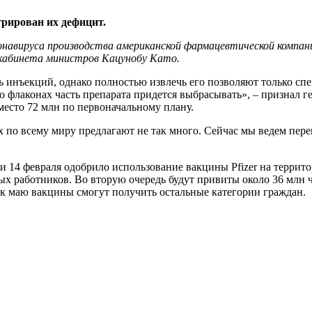
трирован их дефицит.
навируса производства американской фармацевтической компани
 кабинета министров Кацунобу Като.
сть инъекций, однако полностью извлечь его позволяют только 
лаконах часть препарата придется выбрасывать», – признал генс
место 72 млн по первоначальному плану.
х по всему миру предлагают не так много. Сейчас мы ведем пер
и 14 февраля одобрило использование вакцины Pfizer на террито
х работников. Во вторую очередь будут привиты около 36 млн че
 к маю вакцины смогут получить остальные категории граждан.