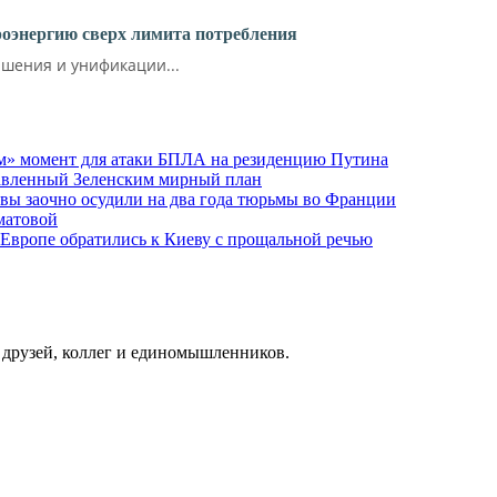
роэнергию сверх лимита потребления
шения и унификации...
м» момент для атаки БПЛА на резиденцию Путина
тавленный Зеленским мирный план
ы заочно осудили на два года тюрьмы во Франции
матовой
 Европе обратились к Киеву с прощальной речью
о друзей, коллег и единомышленников.