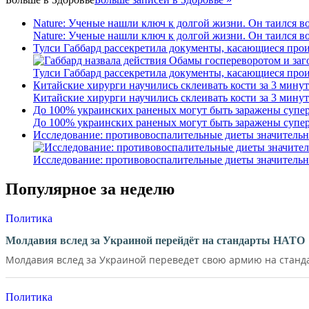
Nature: Ученые нашли ключ к долгой жизни. Он таился в
Nature: Ученые нашли ключ к долгой жизни. Он таился в
Тулси Габбард рассекретила документы, касающиеся про
Тулси Габбард рассекретила документы, касающиеся про
Китайские хирурги научились склеивать кости за 3 минут
Китайские хирурги научились склеивать кости за 3 минут
До 100% украинских раненых могут быть заражены супер
До 100% украинских раненых могут быть заражены супер
Исследование: противовоспалительные диеты значительн
Исследование: противовоспалительные диеты значительн
Популярное за неделю
Политика
Молдавия вслед за Украиной перейдёт на стандарты НАТО
Молдавия вслед за Украиной переведет свою армию на станд
Политика