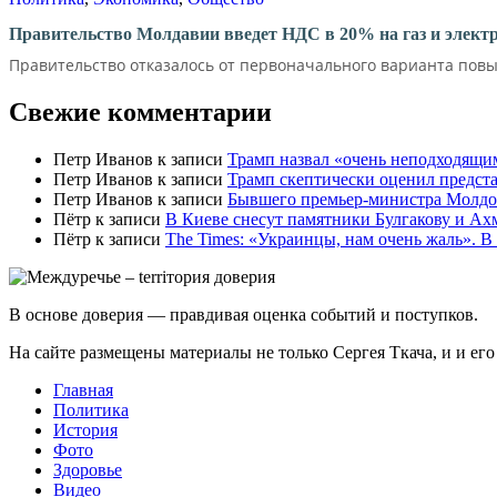
Правительство Молдавии введет НДС в 20% на газ и элект
Правительство отказалось от первоначального варианта повы
Свежие комментарии
Петр Иванов
к записи
Трамп назвал «очень неподходящи
Петр Иванов
к записи
Трамп скептически оценил предс
Петр Иванов
к записи
Бывшего премьер-министра Молдов
Пётр
к записи
В Киеве снесут памятники Булгакову и Ах
Пётр
к записи
Тhe Times: «Украинцы, нам очень жаль». В
В основе доверия — правдивая оценка событий и поступков.
На сайте размещены материалы не только Сергея Ткача, и и ег
Главная
Политика
История
Фото
Здоровье
Видео