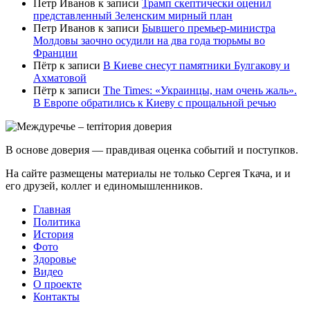
Петр Иванов
к записи
Трамп скептически оценил
представленный Зеленским мирный план
Петр Иванов
к записи
Бывшего премьер-министра
Молдовы заочно осудили на два года тюрьмы во
Франции
Пётр
к записи
В Киеве снесут памятники Булгакову и
Ахматовой
Пётр
к записи
Тhe Times: «Украинцы, нам очень жаль».
В Европе обратились к Киеву с прощальной речью
В основе доверия — правдивая оценка событий и поступков.
На сайте размещены материалы не только Сергея Ткача, и и
его друзей, коллег и единомышленников.
Главная
Политика
История
Фото
Здоровье
Видео
О проекте
Контакты