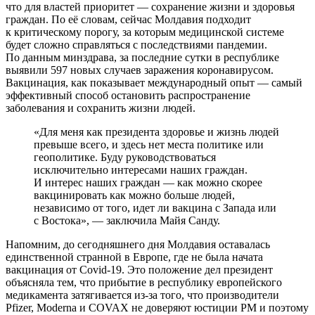
что для властей приоритет — сохранение жизни и здоровья
граждан. По её словам, сейчас Молдавия подходит
к критическому порогу, за которым медицинской системе
будет сложно справляться с последствиями пандемии.
По данным минздрава, за последние сутки в республике
выявили 597 новых случаев заражения коронавирусом.
Вакцинация, как показывает международный опыт — самый
эффективный способ остановить распространение
заболевания и сохранить жизни людей.
«Для меня как президента здоровье и жизнь людей
превыше всего, и здесь нет места политике или
геополитике. Буду руководствоваться
исключительно интересами наших граждан.
И интерес наших граждан — как можно скорее
вакцинировать как можно больше людей,
независимо от того, идет ли вакцина с Запада или
с Востока», — заключила Майя Санду.
Напомним, до сегодняшнего дня Молдавия оставалась
единственной странной в Европе, где не была начата
вакцинация от Covid-19. Это положение дел президент
объясняла тем, что прибытие в республику европейского
медикамента затягивается из-за того, что производители
Pfizer, Moderna и COVAX не доверяют юстиции РМ и поэтому