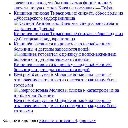
электроэнергию, чтобы покрыть дефицит, но на 6
августа получен отказ Киева в поставках — Тофан
Кишинев призвал Тирасполь не снижать сброс воды из
Дубоссарского водохранилища
Кишинев призвал Тирасполь не снижать сброс воды из
Дубоссарского водохранилища
Кишинёв готовится к кризису с водоснабжением:
больницы и детсады запасаются водой
Кишинёв готовится к кризису с водоснабжением:
больницы и детсады запасаются водой
Вечером 4 августа в Молдове возможны веерные
отключения света, власти советуют гражданам быть
готовыми
Вечером 4 августа в Молдове возможны веерные
отключения света, власти советуют гражданам быть
готовыми
Больше в
Здоровье
Больше записей в Здоровье »