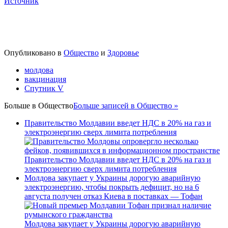
Источник
Опубликовано в
Общество
и
Здоровье
молдова
вакцинация
Спутник V
Больше в
Общество
Больше записей в Общество »
Правительство Молдавии введет НДС в 20% на газ и
электроэнергию сверх лимита потребления
Правительство Молдавии введет НДС в 20% на газ и
электроэнергию сверх лимита потребления
Молдова закупает у Украины дорогую аварийную
электроэнергию, чтобы покрыть дефицит, но на 6
августа получен отказ Киева в поставках — Тофан
Молдова закупает у Украины дорогую аварийную