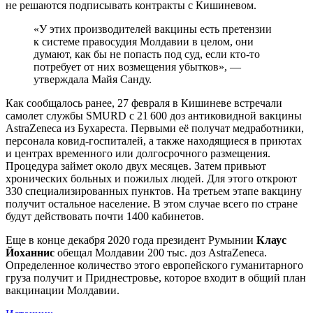
не решаются подписывать контракты с Кишиневом.
«У этих производителей вакцины есть претензии
к системе правосудия Молдавии в целом, они
думают, как бы не попасть под суд, если кто-то
потребует от них возмещения убытков», —
утверждала Майя Санду.
Как сообщалось ранее, 27 февраля в Кишиневе встречали
самолет службы SMURD с 21 600 доз антиковидной вакцины
AstraZeneca из Бухареста. Первыми её получат медработники,
персонала ковид-госпиталей, а также находящиеся в приютах
и центрах временного или долгосрочного размещения.
Процедура займет около двух месяцев. Затем привьют
хронических больных и пожилых людей. Для этого откроют
330 специализированных пунктов. На третьем этапе вакцину
получит остальное население. В этом случае всего по стране
будут действовать почти 1400 кабинетов.
Еще в конце декабря 2020 года президент Румынии
Клаус
Йоханнис
обещал Молдавии 200 тыс. доз AstraZeneca.
Определенное количество этого европейского гуманитарного
груза получит и Приднестровье, которое входит в общий план
вакцинации Молдавии.