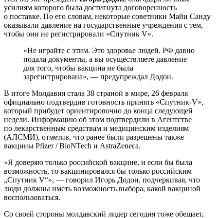
усилиям которого была достигнута договоренность
о поставке. По его словам, некоторые советники Майи Санду
оказывали давление на государственные учреждения с тем,
чтобы они не регистрировали «Спутник V».
«Не играйте с этим. Это здоровье людей. РФ давно
подала документы, а вы осуществляете давление
для того, чтобы вакцина не была
зарегистрирована», — предупреждал Додон.
В итоге Молдавия стала 38 страной в мире, 26 февраля
официально подтвердив готовность принять «Спутник-V»,
который прибудет ориентировочно до конца следующей
недели. Информацию об этом подтвердили в Агентстве
по лекарственным средствам и медицинским изделиям
(АЛСМИ), отметив, что ранее были разрешены также
вакцины Pfizer / BioNTech и AstraZeneca.
«Я доверяю только российской вакцине, и если бы была
возможность, то вакцинировался бы только российским
„Спутник V“», — говорил Игорь Додон, подчеркивая, что
люди должны иметь возможность выбора, какой вакциной
воспользоваться.
Со своей стороны молдавский лидер сегодня тоже обещает,