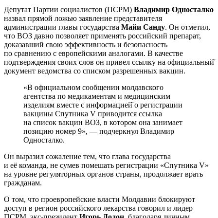
Депутат Партии социалистов (ПСРМ)
Владимир Односталко
назвал прямой ложью заявление представителя
администрации главы государства
Майи Санду
. Он отметил,
что ВОЗ давно позволяет применять российский препарат,
доказавший свою эффективность и безопасность
по сравнению с европейскими аналогами. В качестве
подтверждения своих слов он привел ссылку на официальный̆
документ ведомства со списком разрешенных вакцин.
«В официальном сообщении молдавского
агентства по медикаментам и медицинским
изделиям вместе с информацией̆ о регистрации
вакцины Спутника V приводится ссылка
на список вакцин ВОЗ, в котором она занимает
позицию номер 9», — подчеркнул Владимир
Односталко.
Он выразил сожаление тем, что глава государства
и её команда, не сумев помешать регистрации «Спутника V»
на уровне регуляторных органов страны, продолжает врать
гражданам.
О том, что проевропейские власти Молдавии блокируют
доступ в регион российского лекарства говорил и лидер
ПСРМ, экс-президент
Игорь Додон
, благодаря личным