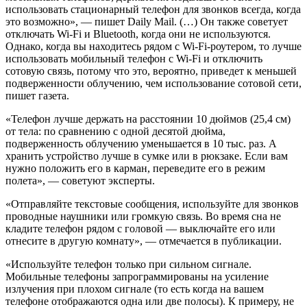
использовать стационарный телефон для звонков всегда, когда
это возможно», — пишет Daily Mail. (…) Он также советует
отключать Wi-Fi и Bluetooth, когда они не используются.
Однако, когда вы находитесь рядом с Wi-Fi-роутером, то лучше
использовать мобильный телефон с Wi-Fi и отключить
сотовую связь, потому что это, вероятно, приведет к меньшей
подверженности облучению, чем использование сотовой сети,
пишет газета.
«Телефон лучше держать на расстоянии 10 дюймов (25,4 см)
от тела: по сравнению с одной десятой дюйма,
подверженность облучению уменьшается в 10 тыс. раз. А
хранить устройство лучше в сумке или в рюкзаке. Если вам
нужно положить его в карман, переведите его в режим
полета», — советуют эксперты.
«Отправляйте текстовые сообщения, используйте для звонков
проводные наушники или громкую связь. Во время сна не
кладите телефон рядом с головой — выключайте его или
отнесите в другую комнату», — отмечается в публикации.
«Используйте телефон только при сильном сигнале.
Мобильные телефоны запрограммированы на усиление
излучения при плохом сигнале (то есть когда на вашем
телефоне отображаются одна или две полосы). К примеру, не