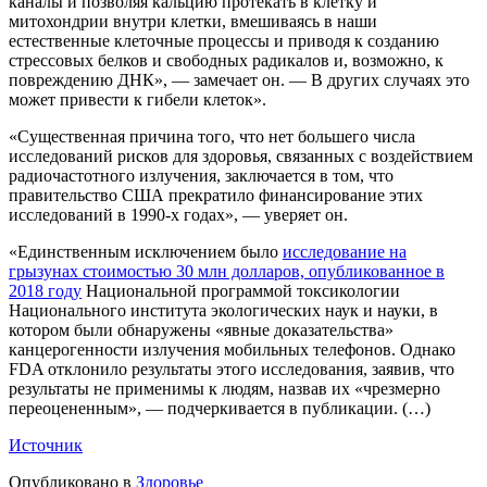
каналы и позволяя кальцию протекать в клетку и
митохондрии внутри клетки, вмешиваясь в наши
естественные клеточные процессы и приводя к созданию
стрессовых белков и свободных радикалов и, возможно, к
повреждению ДНК», — замечает он. — В других случаях это
может привести к гибели клеток».
«Существенная причина того, что нет большего числа
исследований рисков для здоровья, связанных с воздействием
радиочастотного излучения, заключается в том, что
правительство США прекратило финансирование этих
исследований в 1990-х годах», — уверяет он.
«Единственным исключением было
исследование на
грызунах стоимостью 30 млн долларов, опубликованное в
2018 году
Национальной программой токсикологии
Национального института экологических наук и науки, в
котором были обнаружены «явные доказательства»
канцерогенности излучения мобильных телефонов. Однако
FDA отклонило результаты этого исследования, заявив, что
результаты не применимы к людям, назвав их «чрезмерно
переоцененным», — подчеркивается в публикации. (…)
Источник
Опубликовано в
Здоровье