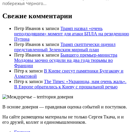
побережья Чёрного...
Свежие комментарии
Петр Иванов
к записи
Трамп назвал «очень
неподходящим» момент для атаки БПЛА на резиденцию
Путина
Петр Иванов
к записи
Трамп скептически оценил
представленный Зеленским мирный план
Петр Иванов
к записи
Бывшего премьер-министра
Молдовы заочно осудили на два года тюрьмы во
Франции
Пётр
к записи
В Киеве снесут памятники Булгакову и
Ахматовой
Пётр
к записи
Тhe Times: «Украинцы, нам очень жаль».
В Европе обратились к Киеву с прощальной речью
В основе доверия — правдивая оценка событий и поступков.
На сайте размещены материалы не только Сергея Ткача, и и
его друзей, коллег и единомышленников.