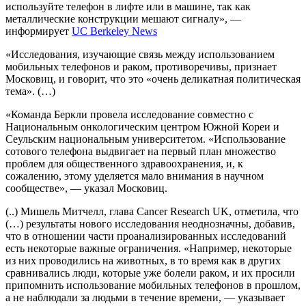
используйте телефон в лифте или в машине, так как
металлические конструкции мешают сигналу», —
информирует
UC Berkeley News
«Исследования, изучающие связь между использованием
мобильных телефонов и раком, противоречивы, признает
Московиц, и говорит, что это «очень деликатная политическая
тема». (…)
«Команда Беркли провела исследование совместно с
Национальным онкологическим центром Южной Кореи и
Сеульским национальным университетом. «Использование
сотового телефона выдвигает на первый план множество
проблем для общественного здравоохранения, и, к
сожалению, этому уделяется мало внимания в научном
сообществе», — указал Московиц.
(..) Мишель Митчелл, глава Cancer Research UK, отметила, что
(…) результаты нового исследования неоднозначны, добавив,
что в отношении части проанализированных исследований
есть некоторые важные ограничения. «Например, некоторые
из них проводились на животных, в то время как в других
сравнивались люди, которые уже болели раком, и их просили
припомнить использование мобильных телефонов в прошлом,
а не наблюдали за людьми в течение времени, — указывает