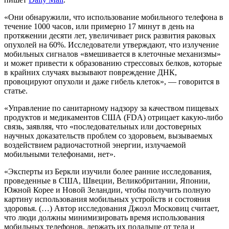
«Они обнаружили, что использование мобильного телефона в
течение 1000 часов, или примерно 17 минут в день на
протяжении десяти лет, увеличивает риск развития раковых
опухолей на 60%. Исследователи утверждают, что излучение
мобильных сигналов «вмешивается в клеточные механизмы»
и может привести к образованию стрессовых белков, которые
в крайних случаях вызывают повреждение ДНК,
провоцируют опухоли и даже гибель клеток», — говорится в
статье.
«Управление по санитарному надзору за качеством пищевых
продуктов и медикаментов США (FDA) отрицает какую-либо
связь, заявляя, что «последовательных или достоверных
научных доказательств проблем со здоровьем, вызываемых
воздействием радиочастотной энергии, излучаемой
мобильными телефонами, нет».
«Эксперты из Беркли изучили более ранние исследования,
проведенные в США, Швеции, Великобритании, Японии,
Южной Корее и Новой Зеландии, чтобы получить полную
картину использования мобильных устройств и состояния
здоровья. (…) Автор исследования Джоэл Московиц считает,
что люди должны минимизировать время использования
мобильных телефонов, держать их подальше от тела и