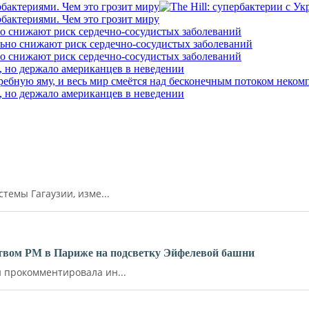
бактериями. Чем это грозит миру
бактериями. Чем это грозит миру
о снижают риск сердечно-сосудистых заболеваний
о снижают риск сердечно-сосудистых заболеваний
, но держало американцев в неведении
, но держало американцев в неведении
емы Гагаузии, изме...
ьством РМ в Париже на подсветку Эйфелевой башни
прокомментировала ин...