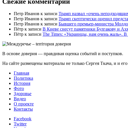
Свежие комментарии
Петр Иванов
к записи
Трамп назвал «очень неподходящи
Петр Иванов
к записи
Трамп скептически оценил предс
Петр Иванов
к записи
Бывшего премьер-министра Молдов
Пётр
к записи
В Киеве снесут памятники Булгакову и Ах
Пётр
к записи
Тhe Times: «Украинцы, нам очень жаль». В
В основе доверия — правдивая оценка событий и поступков.
На сайте размещены материалы не только Сергея Ткача, и и ег
Главная
Политика
История
Фото
Здоровье
Видео
О проекте
Контакты
Facebook
Twitter