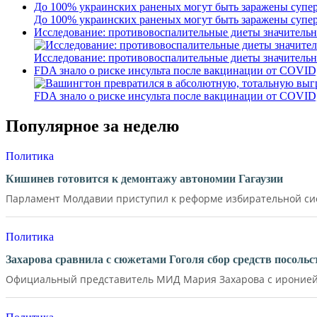
До 100% украинских раненых могут быть заражены супер
До 100% украинских раненых могут быть заражены супер
Исследование: противовоспалительные диеты значительн
Исследование: противовоспалительные диеты значительн
FDA знало о риске инсульта после вакцинации от COVID
FDA знало о риске инсульта после вакцинации от COVID
Популярное за неделю
Политика
Кишинев готовится к демонтажу автономии Гагаузии
Парламент Молдавии приступил к реформе избирательной сист
Политика
Захарова сравнила с сюжетами Гоголя сбор средств посол
Официальный представитель МИД Мария Захарова с иронией 