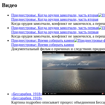
Видео
Приднестровье. Когда орудия замолчали, часть вторая
Приднестровье. Когда орудия замолчали, часть вторая
Когда орудия замолчали, конфликт не закончился, а пере
Приднестровье. Когда орудия замолчали, часть первая
Приднестровье. Когда орудия замолчали, часть первая
Когда орудия замолчали, конфликт не закончился, а пере
Приднестровье: Время собирать камни
Приднестровье: Время собирать камни
Документальный фильм о причинах и следствиях приднес
«Бессарабия. 1918»
«Бессарабия. 1918»
Картина подробно описывает процесс объединения Бесса