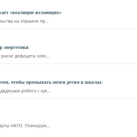
ожает «коалиции желающих»
ства на Украине пр...
р энергетики
иске дефицита элек...
ктом, чтобы промывать мозги детям в школах
ядюшки-робота с кук...
арты НАТО. Планирую...