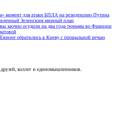
м» момент для атаки БПЛА на резиденцию Путина
тавленный Зеленским мирный план
ы заочно осудили на два года тюрьмы во Франции
матовой
 Европе обратились к Киеву с прощальной речью
о друзей, коллег и единомышленников.