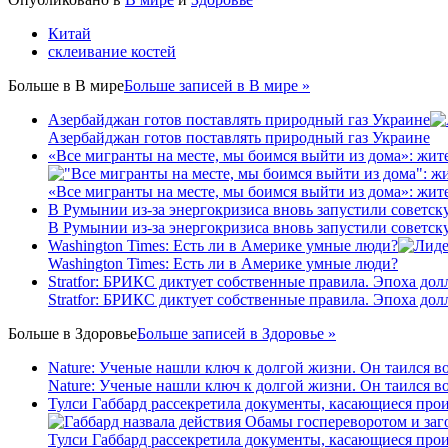
Китай
склеивание костей
Больше в
В мире
Больше записей в В мире »
Азербайджан готов поставлять природный газ Украине
Азербайджан готов поставлять природный газ Украине
«Все мигранты на месте, мы боимся выйти из дома»: жит
«Все мигранты на месте, мы боимся выйти из дома»: жит
В Румынии из-за энергокризиса вновь запустили советс
В Румынии из-за энергокризиса вновь запустили советс
Washington Times: Есть ли в Америке умные люди?
Washington Times: Есть ли в Америке умные люди?
Stratfor: БРИКС диктует собственные правила. Эпоха дол
Stratfor: БРИКС диктует собственные правила. Эпоха дол
Больше в
Здоровье
Больше записей в Здоровье »
Nature: Ученые нашли ключ к долгой жизни. Он таился в
Nature: Ученые нашли ключ к долгой жизни. Он таился в
Тулси Габбард рассекретила документы, касающиеся про
Тулси Габбард рассекретила документы, касающиеся про