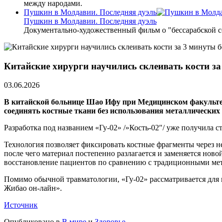
между народами.
Пушкин в Молдавии. Последняя дуэль
Пушкин в Молдавии. Последняя дуэль
Документально-художественный фильм о "бессарабской 
Китайские хирурги научились склеивать кости за
03.06.2026
В китайской больнице Шао Ифу при Медицинском факультете
соединять костные ткани без использования металлических 
Разработка под названием «Гу-02» /»Кость-02″/ уже получила 
Технология позволяет фиксировать костные фрагменты через не
после чего материал постепенно разлагается и заменяется нов
восстановление пациентов по сравнению с традиционными мет
Помимо обычной травматологии, «Гу-02» рассматривается для
Жибао он-лайн».
Источник
Опубликовано в
В мире
и
Здоровье