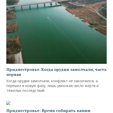
Приднестровье. Когда орудия замолчали, часть
первая
Когда орудия замолчали, конфликт не закончился, а
перешел в новую фазу, лишь умножая число жертв и
тяжелых последствий.
Приднестровье: Время собирать камни