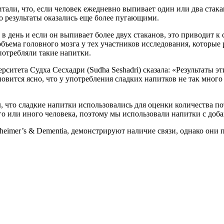
и, что, если человек ежедневно выпивает один или два стакана 
о результаты оказались еще более пугающими.
в день и если он выпивает более двух стаканов, это приводит к 
ема головного мозга у тех участников исследования, которые 
потребляли такие напитки.
тета Судха Сесхадри (Sudha Seshadri) сказала: «Результаты эт
вится ясно, что у употребления сладких напитков не так много
, что сладкие напитки использовались для оценки количества по
го или иного человека, поэтому мы использовали напитки с доб
eimer’s & Dementia, демонстрируют наличие связи, однако они п