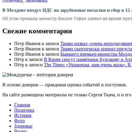
Политика
,
Экономика
В Молдове введут НДС на зарубежные посылки и сбор в 12 
Об этом премьер-министр Василе Тофан заявил во время през
Свежие комментарии
Петр Иванов
к записи
Трамп назвал «очень неподходящи
Петр Иванов
к записи
Трамп скептически оценил предс
Петр Иванов
к записи
Бывшего премьер-министра Молдов
Пётр
к записи
В Киеве снесут памятники Булгакову и Ах
Пётр
к записи
Тhe Times: «Украинцы, нам очень жаль». В
В основе доверия — правдивая оценка событий и поступков.
На сайте размещены материалы не только Сергея Ткача, и и ег
Главная
Политика
История
Фото
Здоровье
Видео