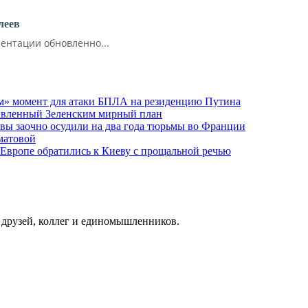
леев
ентации обновленно...
м» момент для атаки БПЛА на резиденцию Путина
тавленный Зеленским мирный план
ы заочно осудили на два года тюрьмы во Франции
матовой
 Европе обратились к Киеву с прощальной речью
о друзей, коллег и единомышленников.