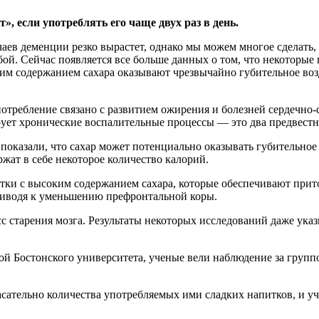
», если употреблять его чаще двух раз в день.
аев деменции резко вырастет, однако мы можем многое сделать,
ой. Сейчас появляется все больше данных о том, что некоторые
им содержанием сахара оказывают чрезвычайно губительное возд
отребление связано с развитием ожирения и болезней сердечно-с
ует хронические воспалительные процессы — это два предвестн
 показали, что сахар может потенциально оказывать губительно
жат в себе некоторое количество калорий.
ки с высоким содержанием сахара, которые обеспечивают прито
приводя к уменьшению префронтальной коры.
сс старения мозга. Результаты некоторых исследований даже ука
й Бостонского университета, ученые вели наблюдение за группо
ательно количества употребляемых ими сладких напитков, и уч