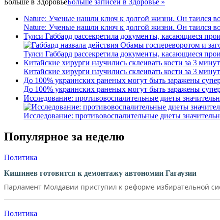
Больше в
Здоровье
Больше записей в Здоровье »
Nature: Ученые нашли ключ к долгой жизни. Он таился в
Nature: Ученые нашли ключ к долгой жизни. Он таился в
Тулси Габбард рассекретила документы, касающиеся про
Тулси Габбард рассекретила документы, касающиеся про
Китайские хирурги научились склеивать кости за 3 минут
Китайские хирурги научились склеивать кости за 3 минут
До 100% украинских раненых могут быть заражены супер
До 100% украинских раненых могут быть заражены супер
Исследование: противовоспалительные диеты значительн
Исследование: противовоспалительные диеты значительн
Популярное за неделю
Политика
Кишинев готовится к демонтажу автономии Гагаузии
Парламент Молдавии приступил к реформе избирательной сист
Политика