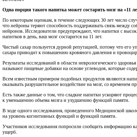
Одна порция такого напитка может состарить мозг на «11 лет
По некоторым оценкам, в течение следующих 30 лет число случ
что нейроны теряют способность поддерживать связь между соб
нейронов. Исследователи предупреждают, что напитки с высок
напитков в день, ваш мозг состарится на 11 лет.
Чистый сахар пользуется дурной репутацией, потому что его уп
сахара приводит к повышению кровяного давления и провоцир
Результаты исследований в области неврологического здоровья
называют пищевые добавки на основе углеводов, которые содер
Всем известным примером подобных продуктов являются напит
оказывать разрушительное воздействие на мозг, со временем 
Есть также данные о том, что сладкие напитки ускоряют проце
к уменьшению объема мозга и ухудшению функций памяти.
В ходе одного исследования, проведенного Медицинской школо
на уровень когнитивных функций и функций памяти.
Участников исследования попросили сообщить информацию кас
ущерб.