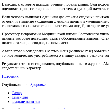
Выводы, к которым пришли ученые, поразительны. Они подсчитал
оценивать процесс старения по показателям функций памяти, т
Если человек выпивает один или два стакана сладких напитков 
отметили видимые ухудшения функции памяти и уменьшение объ
сопоставляя их показатели с показателями людей, которые не у
Профессор неврологии Медицинской школы Бостонского универси
данные, которые позволяют делать обоснованные выводы. Стано
подсластители, очевидно, не помогает».
Автор этого исследования Мэтью Пейз (Matthew Pase) объяснил
точное количество употребляемого в пищу сахара в рационе то
Результаты этого исследования, опубликованные в журнале Alzh
следственный характер.
Источник
Опубликовано в
Здоровье
Сахар
деменция
сладкие напитки