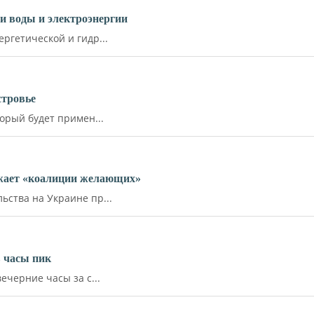
и воды и электроэнергии
ргетической и гидр...
стровье
орый будет примен...
ожает «коалиции желающих»
ства на Украине пр...
 часы пик
ечерние часы за с...