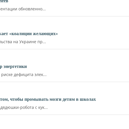
леев
ентации обновленно...
ожает «коалиции желающих»
ства на Украине пр...
р энергетики
иске дефицита элек...
ктом, чтобы промывать мозги детям в школах
ядюшки-робота с кук...