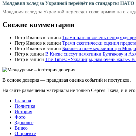
Молдавия вслед за Украиной перейдёт на стандарты НАТО
Молдавия вслед за Украиной переведет свою армию на станд
Свежие комментарии
Петр Иванов
к записи
Трамп назвал «очень неподходящи
Петр Иванов
к записи
Трамп скептически оценил предс
Петр Иванов
к записи
Бывшего премьер-министра Молдов
Пётр
к записи
В Киеве снесут памятники Булгакову и Ах
Пётр
к записи
Тhe Times: «Украинцы, нам очень жаль». В
В основе доверия — правдивая оценка событий и поступков.
На сайте размещены материалы не только Сергея Ткача, и и ег
Главная
Политика
История
Фото
Здоровье
Видео
О проекте