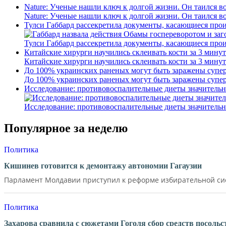
Nature: Ученые нашли ключ к долгой жизни. Он таился в
Nature: Ученые нашли ключ к долгой жизни. Он таился в
Тулси Габбард рассекретила документы, касающиеся про
Тулси Габбард рассекретила документы, касающиеся про
Китайские хирурги научились склеивать кости за 3 минут
Китайские хирурги научились склеивать кости за 3 минут
До 100% украинских раненых могут быть заражены супер
До 100% украинских раненых могут быть заражены супер
Исследование: противовоспалительные диеты значительн
Исследование: противовоспалительные диеты значительн
Популярное за неделю
Политика
Кишинев готовится к демонтажу автономии Гагаузии
Парламент Молдавии приступил к реформе избирательной сист
Политика
Захарова сравнила с сюжетами Гоголя сбор средств посол