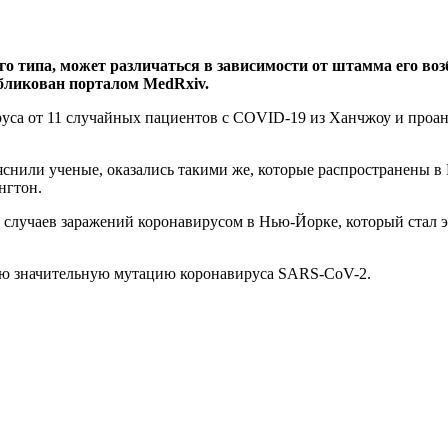
го типа, может различаться в зависимости от штамма его во
бликован порталом MedRxiv.
уса от 11 случайных пациентов с COVID-19 из Ханчжоу и проа
снили ученые, оказались такими же, которые распространены в 
нгтон.
тво случаев заражений коронавирусом в Нью-Йорке, который ст
ю значительную мутацию коронавируса SARS-CoV-2.