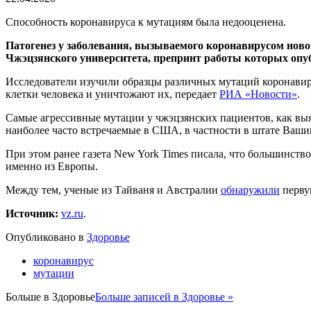
Способность коронавируса к мутациям была недооценена.
Патогенез у заболевания, вызываемого коронавирусом ново
Чжэцзянского университета, препринт работы которых опу
Исследователи изучили образцы различных мутаций коронавир
клетки человека и уничтожают их, передает
РИА «Новости»
.
Самые агрессивные мутации у чжэцзянских пациентов, как выя
наиболее часто встречаемые в США, в частности в штате Ваши
При этом ранее газета New York Times писала, что большинс
именно из Европы.
Между тем, ученые из Тайваня и Австралии
обнаружили
перву
Источник:
vz.ru
.
Опубликовано в
Здоровье
коронавирус
мутации
Больше в
Здоровье
Больше записей в Здоровье »