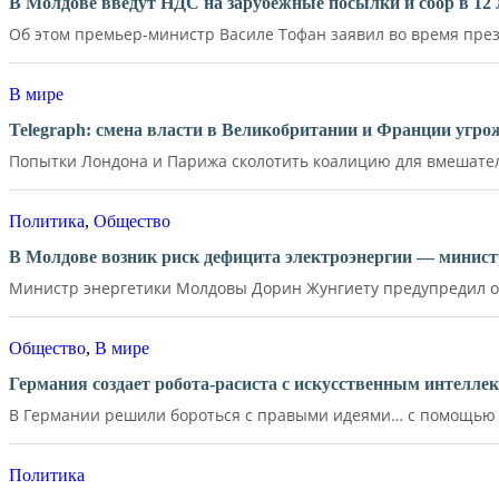
В Молдове введут НДС на зарубежные посылки и сбор в 12 
Об этом премьер-министр Василе Тофан заявил во время през
В мире
Telegraph: смена власти в Великобритании и Франции угр
Попытки Лондона и Парижа сколотить коалицию для вмешатель
Политика
,
Общество
В Молдове возник риск дефицита электроэнергии — минист
Министр энергетики Молдовы Дорин Жунгиету предупредил о р
Общество
,
В мире
Германия создает робота-расиста с искусственным интелле
В Германии решили бороться с правыми идеями… с помощью д
Политика