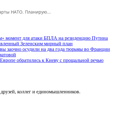
арты НАТО. Планирую...
м» момент для атаки БПЛА на резиденцию Путина
тавленный Зеленским мирный план
ы заочно осудили на два года тюрьмы во Франции
матовой
 Европе обратились к Киеву с прощальной речью
о друзей, коллег и единомышленников.