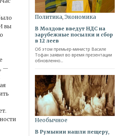
йчас
было
И вы
то
е
, —
й
ая
ить
ет.
ьности