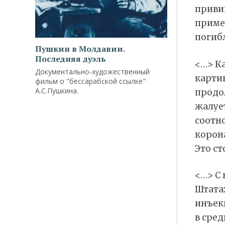
приви
пример
погибл
Пушкин в Молдавии.
Последняя дуэль
<…> Ка
Документально-художественный
карти
фильм о "бессарабской ссылке"
А.С.Пушкина.
продол
жалует
соотно
корона
Это ст
<…> С 
Штатах
инъекц
в сред