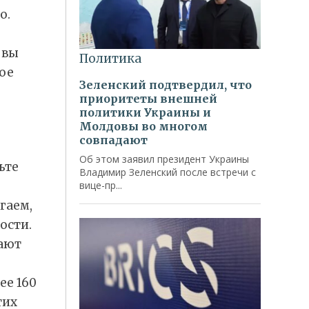
о.
 вы
ое
ьте
гаем,
ости.
дают
ее 160
тих