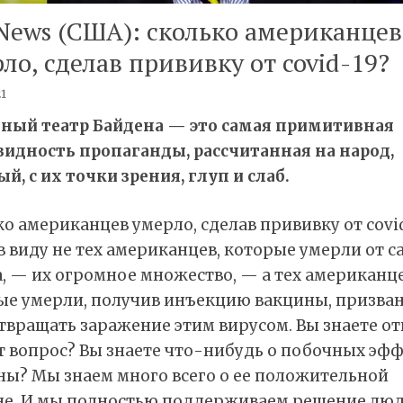
News (США): cколько американцев
ло, сделав прививку от covid-19?
21
ный театр Байдена — это самая примитивная
видность пропаганды, рассчитанная на народ,
й, с их точки зрения, глуп и слаб.
о американцев умерло, сделав прививку от covid
 виду не тех американцев, которые умерли от с
, — их огромное множество, — а тех американце
ые умерли, получив инъекцию вакцины, призва
твращать заражение этим вирусом. Вы знаете от
т вопрос? Вы знаете что-нибудь о побочных эф
ны? Мы знаем много всего о ее положительной
не. И мы полностью поддерживаем решение лю