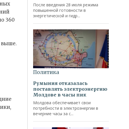
нных
шний
ло 360
 выше.
дние
ики,