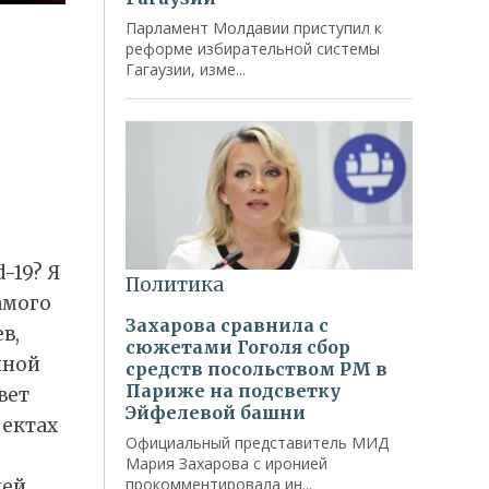
-19? Я
амого
в,
нной
вет
фектах
дей