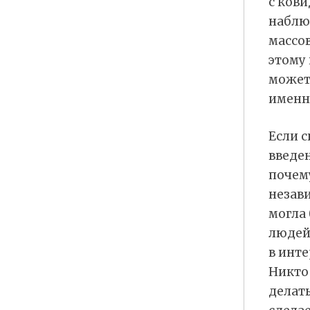
с кови
наблю
массо
этому 
можете
именн
Если 
введе
почему
незав
могла 
людей
в инте
Никто
делать