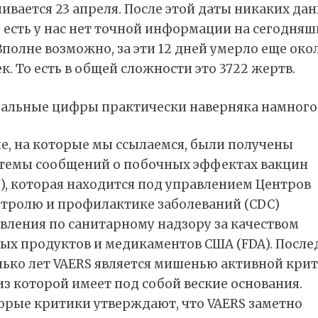
ивается 23 апреля. После этой даты никаких да
о есть у нас нет точной информации на сегодня
Вполне возможно, за эти 12 дней умерло еще око
к. То есть в общей сложности это 3722 жертв.
еальные цифры практически наверняка намного
е, на которые мы ссылаемся, были получены
стемы сообщений о побочных эффектах вакцин
), которая находится под управлением Центров
нтролю и профилактике заболеваний (CDC)
вления по санитарному надзору за качеством
ых продуктов и медикаментов США (FDA). После
лько лет VAERS является мишенью активной крит
из которой имеет под собой веские основания.
орые критики утверждают, что VAERS заметно