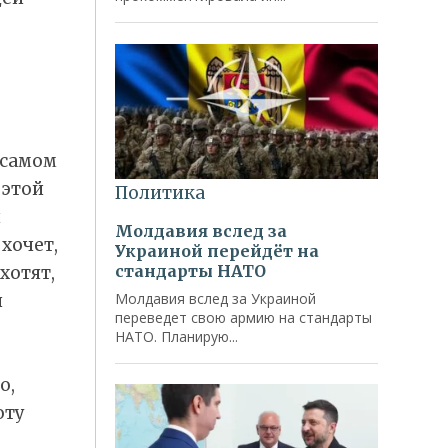
а самом
 этой
н
хочет,
хотят,
и
о,
оту