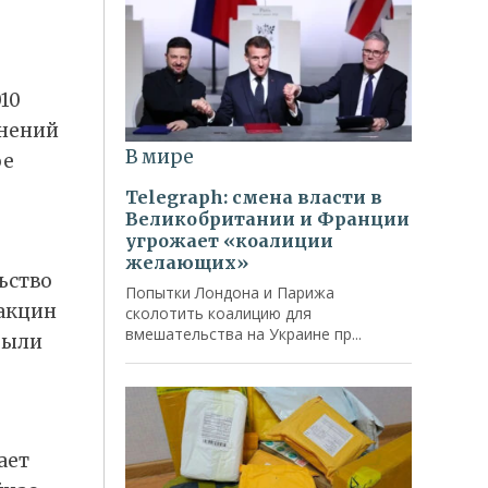
10
жнений
ое
ьство
акцин
были
ает