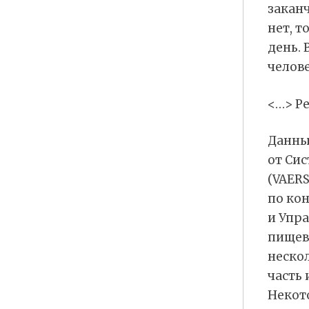
заканч
нет, т
день. 
челове
<…> Р
Данны
от Си
(VAERS
по ко
и Упра
пищев
неско
часть 
Некот