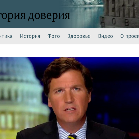
тория доверия
итика
История
Фото
Здоровье
Видео
О прое