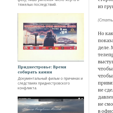
тяжелых последствий.
из гру
(Статья
Но ка
показа
деле. 
телепр
выступ
Приднестровье: Время
чтобы 
собирать камни
чтобы
Документальный фильм о причинах и
привив
следствиях приднестровского
конфликта.
не сд
давлен
не смо
в офис