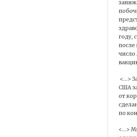
заниж
побоч
предс
здрав
году, 
после 
число
вакци
<…> З
США з
от кор
сдела
по кон
<…> М