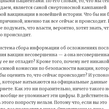
дными пациентами. По его словам, то, что мы се
даем, является самой смертоносной кампанией
вой вакцинации в новейшей истории. Что бы ни 
причиной, именно так все сейчас и происходит. 
 подумать, что власти, вероятно, хотят знать, ч
о происходит.
система сбора информации об осложнениях посл
ния вакцин несовершенна — а она несовершенна
 ее не отладят? Кроме того, почему нет никако
исимой комиссии по безопасности вакцин, котор
бы оценить то, что сейчас происходит? И успоко
, которые натыкаются на официальные данные
рнете. Как это ни поразительно, ничего такого н
 вообще не упоминает эти цифры. В действител
 этого попросту нельзя. Потому что, если вы это