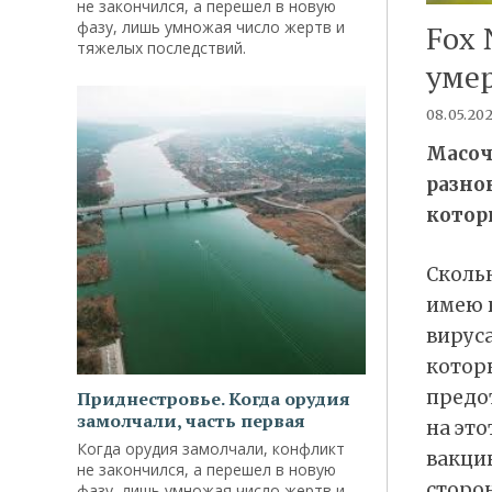
не закончился, а перешел в новую
фазу, лишь умножая число жертв и
Fox 
тяжелых последствий.
умер
08.05.20
Масоч
разно
которы
Скольк
имею в
вируса
котор
предо
Приднестровье. Когда орудия
замолчали, часть первая
на это
Когда орудия замолчали, конфликт
вакци
не закончился, а перешел в новую
сторо
фазу, лишь умножая число жертв и