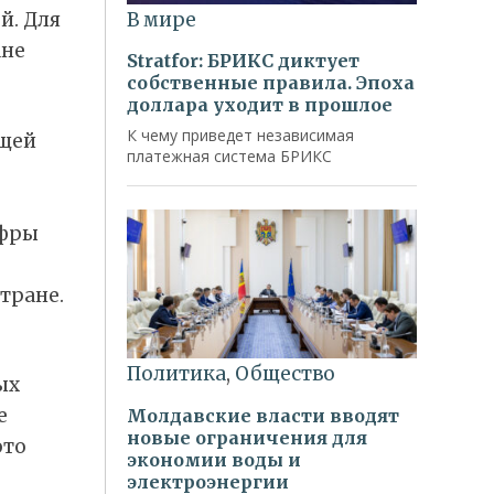
й. Для
ане
бщей
ифры
тране.
ых
е
это