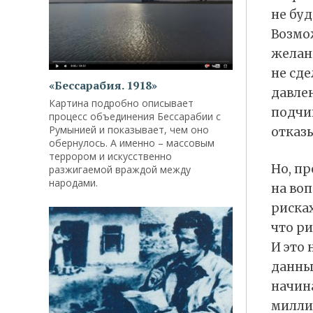
не буд
Возмож
желанн
не сде
«Бессарабия. 1918»
давлен
Картина подробно описывает
подчи
процесс объединения Бессарабии с
Румынией и показывает, чем оно
отказы
обернулось. А именно – массовым
террором и искусственно
Но, пр
разжигаемой враждой между
народами.
на воп
рисках
что ри
И это 
данны
начина
миллио