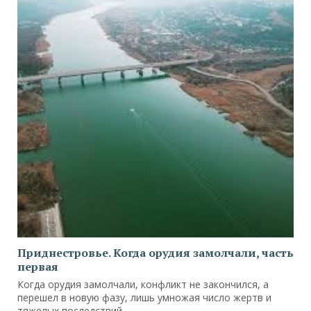
Приднестровье. Когда орудия замолчали, часть
первая
Когда орудия замолчали, конфликт не закончился, а
перешел в новую фазу, лишь умножая число жертв и
тяжелых последствий.