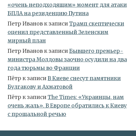
«очень неподходящим» момент для атаки
БПЛА на резиденцию Путина
Петр Иванов
к записи
Трамп скептически
оценил представленный Зеленским
мирный план
Петр Иванов
к записи
Бывшего премьер-
министра Молдовы заочно осудили на два
года тюрьмы во Франции
Пётр
к записи
В Киеве снесут памятники
Булгакову и Ахматовой
Пётр
к записи
Тhe Times: «Украинцы, нам
очень жаль». В Европе обратились к Киеву
с прощальной речью