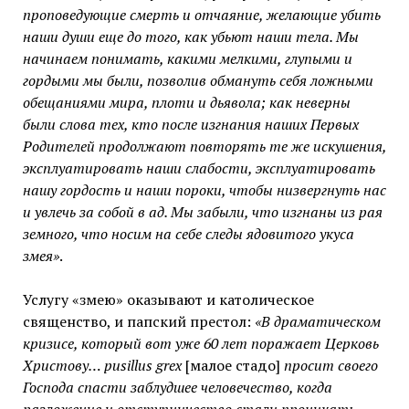
проповедующие смерть и отчаяние, желающие убить
наши души еще до того, как убьют наши тела. Мы
начинаем понимать, какими мелкими, глупыми и
гордыми мы были, позволив обмануть себя ложными
обещаниями мира, плоти и дьявола; как неверны
были слова тех, кто после изгнания наших Первых
Родителей продолжают повторять те же искушения,
эксплуатировать наши слабости, эксплуатировать
нашу гордость и наши пороки, чтобы низвергнуть нас
и увлечь за собой в ад. Мы забыли, что изгнаны из рая
земного, что носим на себе следы ядовитого укуса
змея»
.
Услугу «змею» оказывают и католическое
священство, и папский престол:
«В драматическом
кризисе, который вот уже 60 лет поражает Церковь
Христову… pusillus grex
[малое стадо]
просит своего
Господа спасти заблудшее человечество, когда