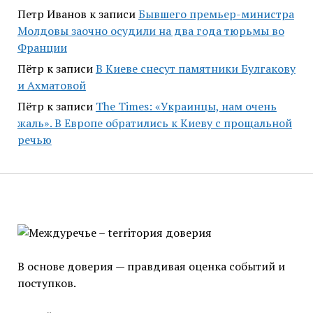
Петр Иванов
к записи
Бывшего премьер-министра
Молдовы заочно осудили на два года тюрьмы во
Франции
Пётр
к записи
В Киеве снесут памятники Булгакову
и Ахматовой
Пётр
к записи
Тhe Times: «Украинцы, нам очень
жаль». В Европе обратились к Киеву с прощальной
речью
В основе доверия — правдивая оценка событий и
поступков.