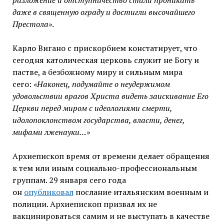
разложение и отступничество стали проникать
даже в священную ограду и достигли высочайшего
Престола»
.
Карло Вигано с прискорбием констатирует, что
сегодня католическая церковь служит не Богу и
пастве, а безбожному миру и сильным мира
сего:
«Наконец, подумайте о неудержимом
удовольствии врагов Христа видеть заискивание Его
Церкви перед миром с идеологиями смерти,
идолопоклонством государства, власти, денег,
мифами лженауки…»
Архиепископ время от времени делает обращения
к тем или иным социально-профессиональным
группам. 29 января сего года
он
опубликовал
послание итальянским военным и
полиции. Архиепископ призвал их не
вакцинироваться самим и не выступать в качестве