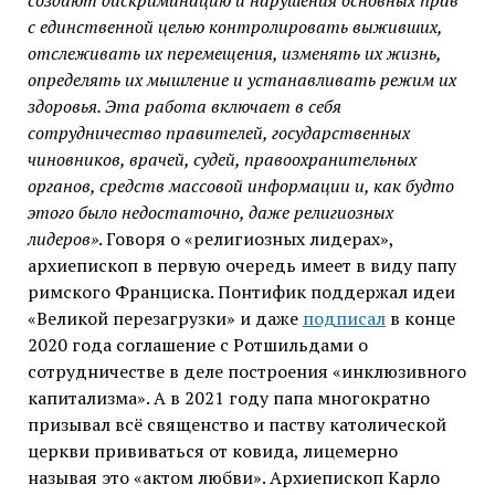
создают дискриминацию и нарушения основных прав
с единственной целью контролировать выживших,
отслеживать их перемещения, изменять их жизнь,
определять их мышление и устанавливать режим их
здоровья. Эта работа включает в себя
сотрудничество правителей, государственных
чиновников, врачей, судей, правоохранительных
органов, средств массовой информации и, как будто
этого было недостаточно, даже религиозных
лидеров»
. Говоря о «религиозных лидерах»,
архиепископ в первую очередь имеет в виду папу
римского Франциска. Понтифик поддержал идеи
«Великой перезагрузки» и даже
подписал
в конце
2020 года соглашение с Ротшильдами о
сотрудничестве в деле построения «инклюзивного
капитализма». А в 2021 году папа многократно
призывал всё священство и паству католической
церкви прививаться от ковида, лицемерно
называя это «актом любви». Архиепископ Карло