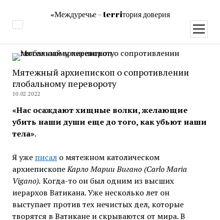
«Междуречье – terriтория доверия
открыт
меню
Мятежный архиепископ о сопротивлении
глобальному перевороту
10.02.2022
«Нас осаждают хищные волки, желающие
убить наши души еще до того, как убьют наши
тела»
.
Я уже
писал
о мятежном католическом
архиепископе
Карло Марии Вигано (Carlo Maria
Vigano).
Когда-то он был одним из высших
иерархов Ватикана. Уже несколько лет он
выступает против тех нечистых дел, которые
творятся в Ватикане и скрываются от мира. В