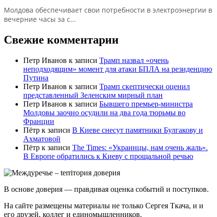
Молдова обеспечивает свои потребности в электроэнергии в
вечерние часы за с...
Свежие комментарии
Петр Иванов
к записи
Трамп назвал «очень
неподходящим» момент для атаки БПЛА на резиденцию
Путина
Петр Иванов
к записи
Трамп скептически оценил
представленный Зеленским мирный план
Петр Иванов
к записи
Бывшего премьер-министра
Молдовы заочно осудили на два года тюрьмы во
Франции
Пётр
к записи
В Киеве снесут памятники Булгакову и
Ахматовой
Пётр
к записи
Тhe Times: «Украинцы, нам очень жаль».
В Европе обратились к Киеву с прощальной речью
В основе доверия — правдивая оценка событий и поступков.
На сайте размещены материалы не только Сергея Ткача, и и
его друзей, коллег и единомышленников.