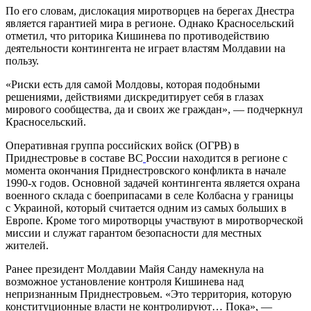
По его словам, дислокация миротворцев на берегах Днестра
является гарантией мира в регионе. Однако Красносельский
отметил, что риторика Кишинева по противодействию
деятельности контингента не играет властям Молдавии на
пользу.
«Риски есть для самой Молдовы, которая подобными
решениями, действиями дискредитирует себя в глазах
мирового сообщества, да и своих же граждан», — подчеркнул
Красносельский.
Оперативная группа российских войск (ОГРВ) в
Приднестровье в составе ВС
России находится в регионе с
момента окончания Приднестровского конфликта в начале
1990-х годов. Основной задачей контингента является охрана
военного склада с боеприпасами в селе Колбасна у границы
с Украиной, который считается одним из самых больших в
Европе. Кроме того миротворцы участвуют в миротворческой
миссии и служат гарантом безопасности для местных
жителей.
Ранее президент Молдавии Майя Санду намекнула на
возможное установление контроля Кишинева над
непризнанным Приднестровьем. «Это территория, которую
конституционные власти не контролируют… Пока», —