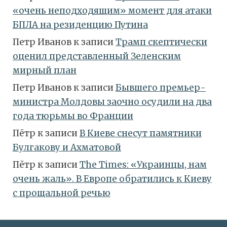
«очень неподходящим» момент для атаки
БПЛА на резиденцию Путина
Петр Иванов
к записи
Трамп скептически
оценил представленный Зеленским
мирный план
Петр Иванов
к записи
Бывшего премьер-
министра Молдовы заочно осудили на два
года тюрьмы во Франции
Пётр
к записи
В Киеве снесут памятники
Булгакову и Ахматовой
Пётр
к записи
Тhe Times: «Украинцы, нам
очень жаль». В Европе обратились к Киеву
с прощальной речью