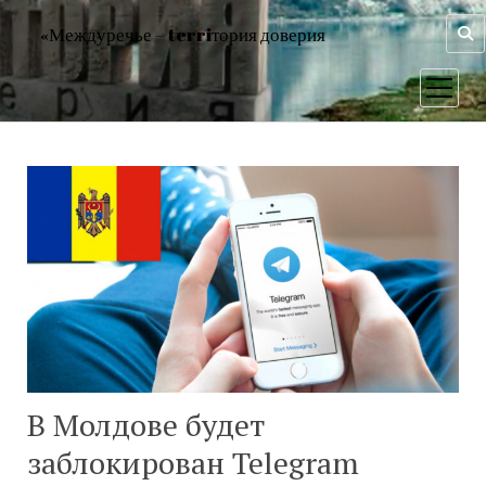
«Междуречье – terriтория доверия
открыт
меню
В Молдове будет
заблокирован Telegram