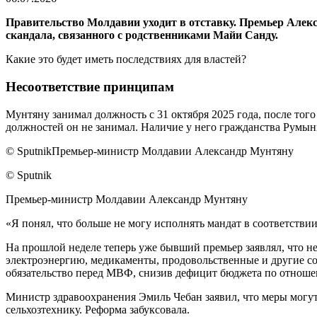
Правительство Молдавии уходит в отставку. Премьер Алек
скандала, связанного с родственниками Майи Санду.
Какие это будет иметь последствиях для властей?
Несоответствие принципам
Мунтяну занимал должность с 31 октября 2025 года, после то
должностей он не занимал. Наличие у него гражданства Румы
© SputnikПремьер-министр Молдавии Александр Мунтяну
© Sputnik
Премьер-министр Молдавии Александр Мунтяну
«Я понял, что больше не могу исполнять мандат в соответств
На прошлой неделе теперь уже бывший премьер заявлял, что не 
электроэнергию, медикаменты, продовольственные и другие с
обязательство перед МВФ, снизив дефицит бюджета по отношени
Министр здравоохранения Эмиль Чебан заявил, что меры могу
сельхозтехнику. Реформа забуксовала.