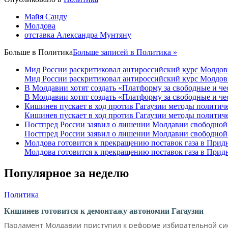
Майя Санду
Молдова
отставка Александра Мунтяну
Больше в
Политика
Больше записей в Политика »
Мид России раскритиковал антироссийский курс Молдо
Мид России раскритиковал антироссийский курс Молдо
В Молдавии хотят создать «Платформу за свободные и ч
В Молдавии хотят создать «Платформу за свободные и ч
Кишинев пускает в ход против Гагаузии методы политиче
Кишинев пускает в ход против Гагаузии методы политиче
Постпред России заявил о лишении Молдавии свободной
Постпред России заявил о лишении Молдавии свободной
Молдова готовится к прекращению поставок газа в Прид
Молдова готовится к прекращению поставок газа в Прид
Популярное за неделю
Политика
Кишинев готовится к демонтажу автономии Гагаузии
Парламент Молдавии приступил к реформе избирательной сист