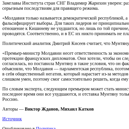
Замглавы Института стран СНГ Владимир Жарихин уверен: разва
серьезным последствиям для правящего режима.
«Молдавия только называется демократической республикой, а
фальсифицирует выборы. Для таких лидеров не принципиально, 
отношение к Кишиневу не ухудшится, но лишь по той причине
проводятся. Соответственно, и в ЕС их никто принимать не п
Политический аналитик Дмитрий Кисеев считает, что Мунтяну у
«Премьер-министр Молдавии несет ответственность за эконом
протекции французских дипломатов. Они хотели, чтобы он сл
согласилась, но поставила Мунтяну в такие условия, что он ф
объясняли, что Молдавия — парламентская республика, поэтому
в себя общественный негатив, который нарастает из-за методов
слишком умен, поэтому смог самостоятельно решить, когда ему
По словам эксперта, следующим премьером может стать минис
последнее время они все ухудшаются, и отставка Мунтяну толь
Россию.
Авторы —
Виктор Жданов, Михаил Катков
Источник
Опубликовано в
Политика