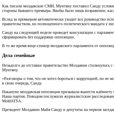
Как писали молдавские СМИ, Мунтяну поставил Санду условие, 
стороны бывшего премьера. Якобы было лишь возражение, кас
Вслед за премьером автоматически уходит все руководство и
правительством, но полноценного политического мандата у них 
Санду на следующей неделе проведет консультации с парламен
сформировать без поддержки оппозиции.
В то же время вице-спикер молдавского парламента от оппози
Дела семейные
Незадолго до отставки правительство Молдавии столкнулось с
Мунтяну.
«Разговоры о том, что он хотел бороться с коррупцией, но не 
в свою очередь, Санду.
Накануне молдавская оппозиция призывала вынести кабинету 
Наша партия. Поводом послужили журналистские расследован
MoldATSA.
Президент Молдавии Майя Санду и депутаты на первом засед