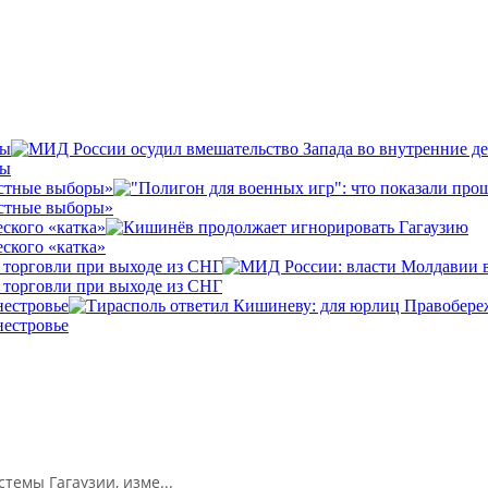
вы
вы
естные выборы»
естные выборы»
ского «катка»
ского «катка»
 торговли при выходе из СНГ
 торговли при выходе из СНГ
нестровье
нестровье
емы Гагаузии, изме...