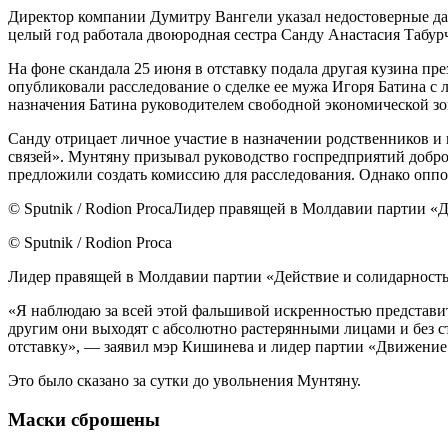
Директор компании Думитру Вангели указал недостоверные дан
целый год работала двоюродная сестра Санду Анастасия Табурча
На фоне скандала 25 июня в отставку подала другая кузина пр
опубликовали расследование о сделке ее мужа Игоря Батина с
назначения Батина руководителем свободной экономической зон
Санду отрицает личное участие в назначении родственников и
связей». Мунтяну призывал руководство госпредприятий добров
предложили создать комиссию для расследования. Однако оппо
© Sputnik / Rodion ProcaЛидер правящей в Молдавии партии «
© Sputnik / Rodion Proca
Лидер правящей в Молдавии партии «Действие и солидарность
«Я наблюдаю за всей этой фальшивой искренностью представите
другим они выходят с абсолютно растерянными лицами и без с
отставку», — заявил мэр Кишинева и лидер партии «Движени
Это было сказано за сутки до увольнения Мунтяну.
Маски сброшены