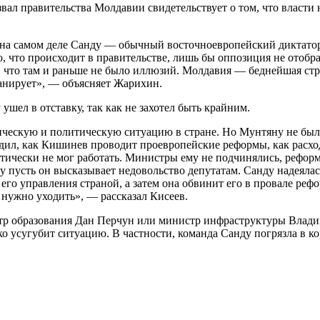
л правительства Молдавии свидетельствует о том, что власти не
 на самом деле Санду — обычный восточноевропейский диктатор
что происходит в правительстве, лишь бы оппозиция не отобрала 
, что там и раньше не было иллюзий. Молдавия — беднейшая стр
ланирует», — объясняет Жарихин.
шел в отставку, так как не захотел быть крайним.
ическую и политическую ситуацию в стране. Но Мунтяну не был
едил, как Кишинев проводит проевропейские реформы, как расх
актически не мог работать. Министры ему не подчинялись, рефор
 пусть он высказывает недовольство депутатам. Санду надеялась
 его управления страной, а затем она обвинит его в провале реф
 нужно уходить», — рассказал Кисеев.
тр образования Дан Перчун или министр инфраструктуры Владим
ко усугубит ситуацию. В частности, команда Санду погрязла в к