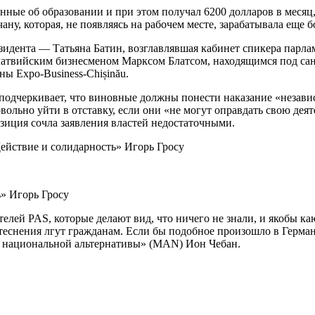
ные об образовании и при этом получал 6200 долларов в месяц,
ну, которая, не появляясь на рабочем месте, зарабатывала еще 
езидента — Татьяна Батин, возглавлявшая кабинет спикера парл
 латвийским бизнесменом Марксом Блатсом, находящимся под сан
ы Expo-Business-Chișinău.
 подчеркивает, что виновные должны понести наказание «незав
ольно уйти в отставку, если они «не могут оправдать свою дея
зиция сочла заявления властей недостаточными.
Действие и солидарность» Игорь Гросу
» Игорь Гросу
лей PAS, которые делают вид, что ничего не знали, и якобы ка
теснения лгут гражданам. Если бы подобное произошло в Герма
е национальной альтернативы» (MAN) Ион Чебан.