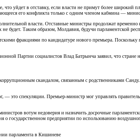
что уйдет в отставку, если власти не примут более широкий пл
ающееся его конфликта только с одним членом кабмина — мини
сполнительной власти. Отставные министры продолжат временно
не будет. Таким образом, Молдавия, будучи парламентской респу
тскими фракциями по кандидатуре нового премьера. Поскольку 
ционной Партии социалистов Влад Батрынча заявил, что стране 
 коррупционным скандалом, связанным с родственниками Санду. 
мог, — это спекуляции. Премьер-министр мог управлять правитель
министров вотум недоверия и назначить досрочные парламентс
ия о государственном предприятии по использованию воздушно
ании парламента в Кишиневе