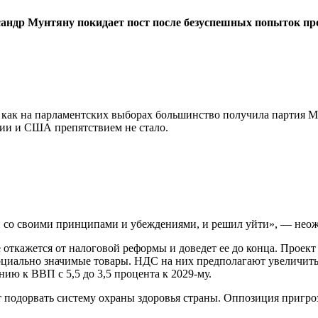
сандр Мунтяну покидает пост после безуспешных попыток п
го как на парламентских выборах большинство получила партия 
нии и США препятствием не стало.
ии со своими принципами и убеждениями, и решил уйти», — нео
откажется от налоговой реформы и доведет ее до конца. Проект 
оциально значимые товары. НДС на них предполагают увеличить 
ю к ВВП с 5,5 до 3,5 процента к 2029-му.
т подорвать систему охраны здоровья страны. Оппозиция пригр