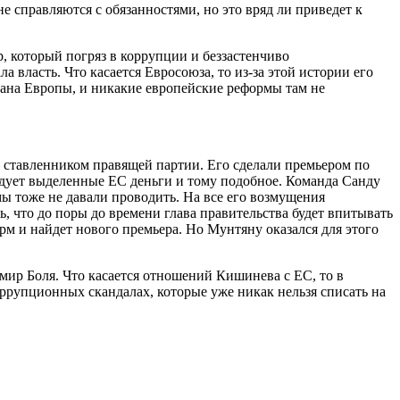
 справляются с обязанностями, но это вряд ли приведет к
, который погряз в коррупции и беззастенчиво
власть. Что касается Евросоюза, то из-за этой истории его
ана Европы, и никакие европейские реформы там не
 ставленником правящей партии. Его сделали премьером по
одует выделенные ЕС деньги и тому подобное. Команда Санду
мы тоже не давали проводить. На все его возмущения
, что до поры до времени глава правительства будет впитывать
орм и найдет нового премьера. Но Мунтяну оказался для этого
ир Боля. Что касается отношений Кишинева с ЕС, то в
оррупционных скандалах, которые уже никак нельзя списать на