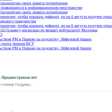
ктроэнергию сверх лимита потребления
ктроэнергию сверх лимита потребления
нергию, чтобы покрыть дефицит, но на 6 августа получен отка
нергию, чтобы покрыть дефицит, но на 6 августа получен отка
ТО
ТО
ольством РМ в Париже на подсветку Эйфелевой башни
ольством РМ в Париже на подсветку Эйфелевой башни
к Приднестровью нет
-спикер Госдумы...