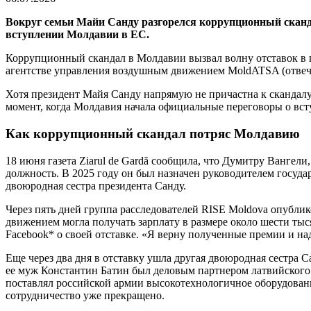
Вокруг семьи Майи Санду разгорелся коррупционный сканда
вступлении Молдавии в ЕС.
Коррупционный скандал в Молдавии вызвал волну отставок в п
агентстве управления воздушным движением MoldATSA (отвеч
Хотя президент Майя Санду напрямую не причастна к скандалу,
момент, когда Молдавия начала официальные переговоры о вс
Как коррупционный скандал потряс Молдавию
18 июня газета Ziarul de Gardă сообщила, что Думитру Вангел
должность. В 2025 году он был назначен руководителем госуда
двоюродная сестра президента Санду.
Через пять дней группа расследователей RISE Moldova опублик
движением могла получать зарплату в размере около шести тыс
Facebook* о своей отставке. «Я верну полученные премии и на
Еще через два дня в отставку ушла другая двоюродная сестра 
ее муж Константин Батин был деловым партнером латвийского 
поставлял российской армии высокотехнологичное оборудование
сотрудничество уже прекращено.