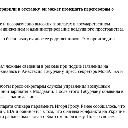
правили в отставку, он может помешать переговорам о
е и несоразмерно высоких зарплатах в государственном
м движением и администрирование воздушного пространства).
ело были втянуты двое ее родственников. Это происходит в
ал ложные сведения в резюме при подаче заявления на
казалась и Анастасия Табурчану, пресс-секретарь MoldATSA и
 работы пресс-секретарем службы управления воздушным
ячной зарплаты в Молдавии. После этого Табурчану объявила в
», — написала она.
парата спикера парламента Игоря Гросу. Ранее сообщалось, что
 США и обвиняется в том, что с начала конфликта на Украине
 раньше был связан с Блатсом по бизнесу. По его словам,