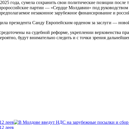
 2025 года, сумела сохранить свои политические позиции после 
е пророссийские партии — «Сердце Молдавии» под руководство
предполагаемое незаконное зарубежное финансирование и росси
адила президента Санду Европейским орденом за заслуги — нов
едоточены на судебной реформе, укреплении верховенства права
роятно, будут внимательно следить и с точки зрения дальнейшег
12 леев
12 леев