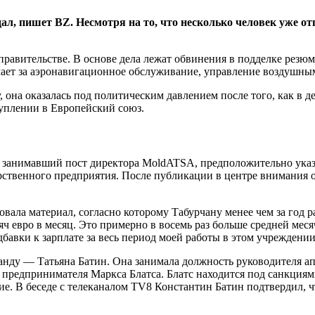
л, пишет BZ. Несмотря на то, что несколько человек уже от
равительстве. В основе дела лежат обвинения в подделке резюм
ает за аэронавигационное обслуживание, управление воздушны
 она оказалась под политическим давлением после того, как в д
туплении в Европейский союз.
и, занимавший пост директора MoldATSA, предположительно указ
рственного предприятия. После публикации в центре внимания о
овала материал, согласно которому Табурчану менее чем за год
яч евро в месяц. Это примерно в восемь раз больше средней мес
дбавки к зарплате за весь период моей работы в этом учреждении
Санду — Татьяна Батин. Она занимала должность руководителя ап
предпринимателя Маркса Блатса. Блатс находится под санкциями
. В беседе с телеканалом TV8 Константин Батин подтвердил, что