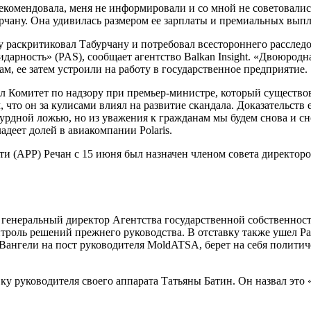
рекомендовала, меня не информировали и со мной не советовали
урчану. Она удивилась размером ее зарплаты и премиальных выпл
скритиковал Табурчану и потребовал всестороннего расследова
дарность» (PAS), сообщает агентство Balkan Insight. «Двоюрод
ам, ее затем устроили на работу в государственное предприятие.
 Комитет по надзору при премьер-министре, который существо
, что он за кулисами влиял на развитие скандала. Доказательств
сурдной ложью, но из уважения к гражданам мы будем снова и сн
адеет долей в авиакомпании Polaris.
ти (APP) Речан с 15 июня был назначен членом совета директор
 генеральный директор Агентства государственной собственнос
контроль решений прежнего руководства. В отставку также ушел 
Вангели на пост руководителя MoldATSA, берет на себя политиче
ку руководителя своего аппарата Татьяны Батин. Он назвал это