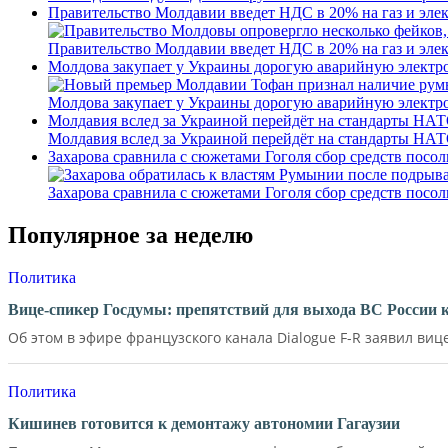
Правительство Молдавии введет НДС в 20% на газ и эле
Правительство Молдавии введет НДС в 20% на газ и эле
Молдова закупает у Украины дорогую аварийную электроэ
Молдова закупает у Украины дорогую аварийную электроэ
Молдавия вслед за Украиной перейдёт на стандарты НА
Молдавия вслед за Украиной перейдёт на стандарты НА
Захарова сравнила с сюжетами Гоголя сбор средств пос
Захарова сравнила с сюжетами Гоголя сбор средств пос
Популярное за неделю
Политика
Вице-спикер Госдумы: препятствий для выхода ВС России 
Об этом в эфире французского канала Dialogue F-R заявил вице
Политика
Кишинев готовится к демонтажу автономии Гагаузии