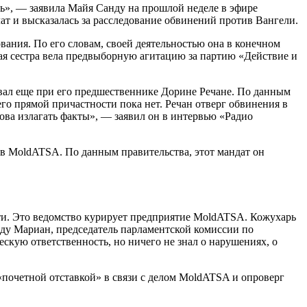
сь», — заявила Майя Санду на прошлой неделе в эфире
ат и высказалась за расследование обвинений против Вангели.
ния. По его словам, своей деятельностью она в конечном
ная сестра вела предвыборную агитацию за партию «Действие и
вал еще при его предшественнике Дорине Речане. По данным
 его прямой причастности пока нет. Речан отверг обвинения в
ова излагать факты», — заявил он в интервью «Радио
ов MoldATSA. По данным правительства, этот мандат он
ти. Это ведомство курирует предприятие MoldATSA. Кожухарь
Раду Мариан, председатель парламентской комиссии по
скую ответственность, но ничего не знал о нарушениях, о
 «почетной отставкой» в связи с делом MoldATSA и опроверг