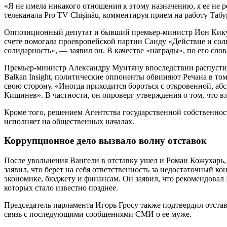
«Я не имела никакого отношения к этому назначению, я ее не 
телеканала Pro TV Chișinău, комментируя прием на работу Таб
Оппозиционный депутат и бывший премьер-министр Ион Кику ра
счете помогала проевропейской партии Санду «Действие и соли
солидарность», — заявил он. В качестве «награды», по его слов
Премьер-министр Александру Мунтяну впоследствии распустил
Balkan Insight, политические оппоненты обвиняют Речана в том
свою сторону. «Иногда приходится бороться с откровенной, аб
Кишинев». В частности, он опроверг утверждения о том, что вл
Кроме того, решением Агентства государственной собственнос
исполняет на общественных началах.
Коррупционное дело вызвало волну отставок
После увольнения Вангели в отставку ушел и Роман Кожухарь,
заявил, что берет на себя ответственность за недостаточный 
экономике, бюджету и финансам. Он заявил, что рекомендовал 
которых стало известно позднее.
Председатель парламента Игорь Гросу также подтвердил отстав
связь с последующими сообщениями СМИ о ее муже.