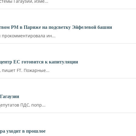
емы Гагаузии, изме...
ьством РМ в Париже на подсветку Эйфелевой башни
прокомментировала ин...
й центр ЕС готовится к капитуляции
пишет FT. Пожарные...
Гагаузии
путатов ПДС, попр...
ара уходит в прошлое