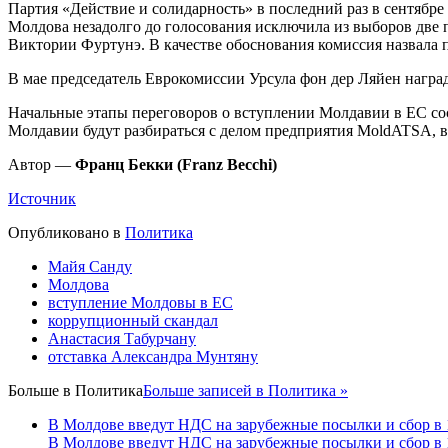
Партия «Действие и солидарность» в последний раз в сентябре
Молдова незадолго до голосования исключила из выборов дв
Виктории Фуртунэ. В качестве обоснования комиссия назвала 
В мае председатель Еврокомиссии Урсула фон дер Ляйен нагр
Начальные этапы переговоров о вступлении Молдавии в ЕС соср
Молдавии будут разбираться с делом предприятия MoldATSA, ве
Автор —
Франц Бекки (Franz Becchi)
Источник
Опубликовано в
Политика
Майя Санду
Молдова
вступление Молдовы в ЕС
коррупционный скандал
Анастасия Табурчану
отставка Александра Мунтяну
Больше в
Политика
Больше записей в Политика »
В Молдове введут НДС на зарубежные посылки и сбор в 
В Молдове введут НДС на зарубежные посылки и сбор в 