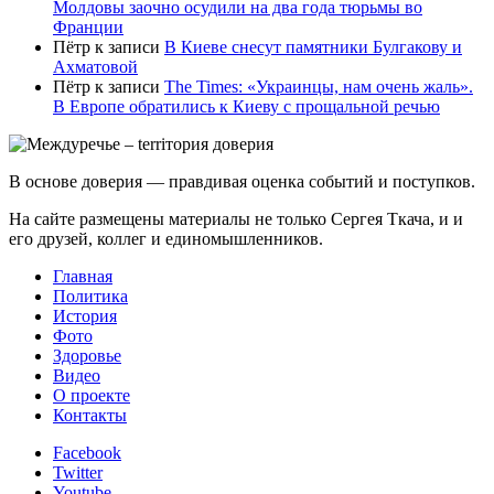
Молдовы заочно осудили на два года тюрьмы во
Франции
Пётр
к записи
В Киеве снесут памятники Булгакову и
Ахматовой
Пётр
к записи
Тhe Times: «Украинцы, нам очень жаль».
В Европе обратились к Киеву с прощальной речью
В основе доверия — правдивая оценка событий и поступков.
На сайте размещены материалы не только Сергея Ткача, и и
его друзей, коллег и единомышленников.
Главная
Политика
История
Фото
Здоровье
Видео
О проекте
Контакты
Facebook
Twitter
Youtube