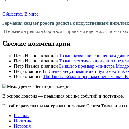
Общество
,
В мире
Германия создает робота-расиста с искусственным интелле
В Германии решили бороться с правыми идеями… с помощью д
Свежие комментарии
Петр Иванов
к записи
Трамп назвал «очень неподходящи
Петр Иванов
к записи
Трамп скептически оценил предс
Петр Иванов
к записи
Бывшего премьер-министра Молдов
Пётр
к записи
В Киеве снесут памятники Булгакову и Ах
Пётр
к записи
Тhe Times: «Украинцы, нам очень жаль». В
В основе доверия — правдивая оценка событий и поступков.
На сайте размещены материалы не только Сергея Ткача, и и ег
Главная
Политика
История