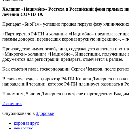
Холдинг «Нацимбио» Ростеха и Российский фонд прямых ин
лечения COVID-19.
Препарат «БиоГам» успешно прошел первую фазу клинических
«Партнерство РФПИ и холдинга «Нацимбио» предполагает прои
плазмы доноров, перенесших коронавирусную инфекцию», – п
Производство иммуноглобулина, содержащего антитела против
«Микроген» холдинга «Нацимбио». Инвестиции, полученные в 
документов для регистрации препарата, отмечается в релизе.
Как отметил глава госкорпорации Сергей Чемезов, после регис
В свою очередь, гендиректор РФПИ Кирилл Дмитриев назвал п
направлений терапии, которое РФПИ планирует развивать в Р
Напомним, 5 июня Дмитриев на встрече с президентом Влади
Источник
Опубликовано в
Здоровье
коронавирус
лекарство