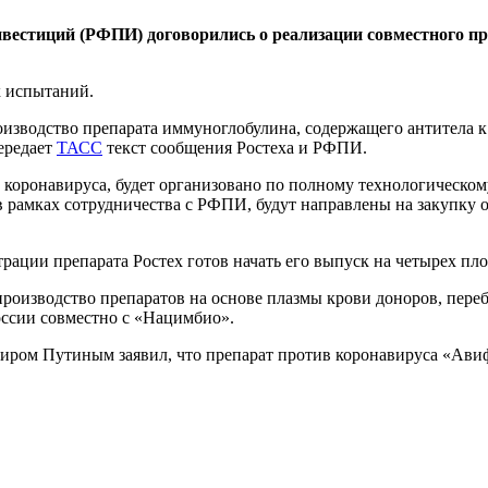
вестиций (РФПИ) договорились о реализации совместного пр
 испытаний.
зводство препарата иммуноглобулина, содержащего антитела к 
ередает
ТАСС
текст сообщения Ростеха и РФПИ.
 коронавируса, будет организовано по полному технологическо
рамках сотрудничества с РФПИ, будут направлены на закупку 
трации препарата Ростех готов начать его выпуск на четырех п
роизводство препаратов на основе плазмы крови доноров, пере
оссии совместно с «Нацимбио».
миром Путиным заявил, что препарат против коронавируса «Ав