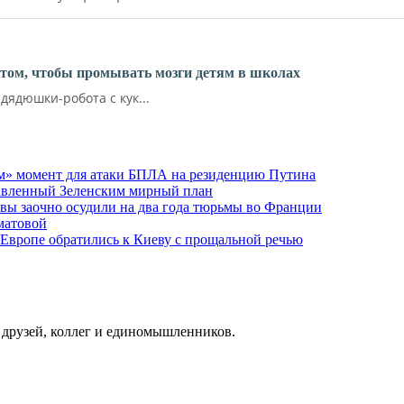
ктом, чтобы промывать мозги детям в школах
ядюшки-робота с кук...
м» момент для атаки БПЛА на резиденцию Путина
тавленный Зеленским мирный план
ы заочно осудили на два года тюрьмы во Франции
матовой
 Европе обратились к Киеву с прощальной речью
о друзей, коллег и единомышленников.