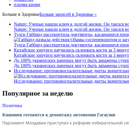
плазма крови
Больше в
Здоровье
Больше записей в Здоровье »
Nature: Ученые нашли ключ к долгой жизни. Он таился в
Nature: Ученые нашли ключ к долгой жизни. Он таился в
Тулси Габбард рассекретила документы, касающиеся про
Тулси Габбард рассекретила документы, касающиеся про
Китайские хирурги научились склеивать кости за 3 минут
Китайские хирурги научились склеивать кости за 3 минут
До 100% украинских раненых могут быть заражены супер
До 100% украинских раненых могут быть заражены супер
Исследование: противовоспалительные диеты значительн
Исследование: противовоспалительные диеты значительн
Популярное за неделю
Политика
Кишинев готовится к демонтажу автономии Гагаузии
Парламент Молдавии приступил к реформе избирательной сист