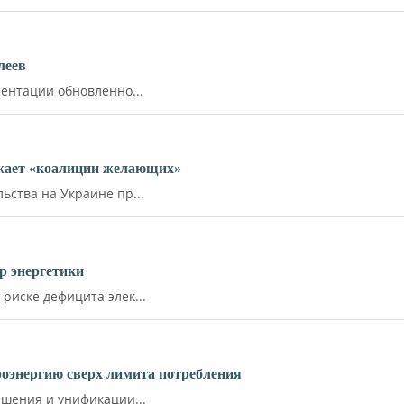
леев
ентации обновленно...
ожает «коалиции желающих»
ства на Украине пр...
р энергетики
иске дефицита элек...
роэнергию сверх лимита потребления
шения и унификации...