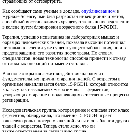
страдающих от остеоартрита.
Как сообщают сами ученые в докладе,
опубликованном
в
журнале Science, ими был разработан инъекционный метод,
способный восстанавливать хрящевую ткань непосредственно
в колене путем блокировки возрастного белка 15-PGDH.
Терапия, успешно испытанная на лабораторных мышах и
образцах человеческих тканей, показала высокий потенциал
не только в лечении уже существующего заболевания, но и в
предотвращении его развития после травм. По словам
специалистов, новая технология способна привести к отказу
от сложных операций по замене суставов.
В основе открытия лежит воздействие на одну из
фундаментальных причин старения тканей. С возрастом в
организме накапливается белок 15-PGDH, который относится
к классу так называемых «герозимов» — ферментов,
ускоряющих старение и подавляющих естественные процессы
регенерации.
Исследовательская группа, которая ранее и описала этот класс
ферментов, обнаружила, что именно 15-PGDH играет
ключевую роль в потере мышечной силы и ослаблении других
тканей с возрастом. Теперь стало ясно, что он
также ответственен за деградацию хряща.