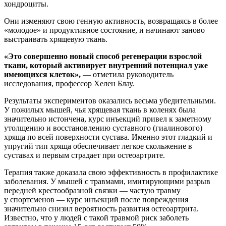
хондроциты.
Они изменяют свою генную активность, возвращаясь в более
«молодое» и продуктивное состояние, и начинают заново
выстраивать хрящевую ткань.
«Это совершенно новый способ регенерации взрослой
ткани, который активирует внутренний потенциал уже
имеющихся клеток»,
— отметила руководитель
исследования, профессор Хелен Блау.
Результаты экспериментов оказались весьма убедительными.
У пожилых мышей, чья хрящевая ткань в коленях была
значительно истончена, курс инъекций привел к заметному
утолщению и восстановлению суставного (гиалинового)
хряща по всей поверхности сустава. Именно этот гладкий и
упругий тип хряща обеспечивает легкое скольжение в
суставах и первым страдает при остеоартрите.
Терапия также доказала свою эффективность в профилактике
заболевания. У мышей с травмами, имитирующими разрыв
передней крестообразной связки — частую травму
у спортсменов — курс инъекций после повреждения
значительно снизил вероятность развития остеоартрита.
Известно, что у людей с такой травмой риск заболеть