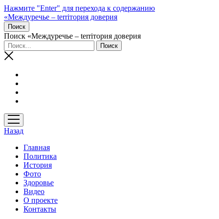
Нажмите "Enter" для перехода к содержанию
«Междуречье – terriтория доверия
Поиск
Поиск «Междуречье – terriтория доверия
открыть
меню
Назад
Главная
Политика
История
Фото
Здоровье
Видео
О проекте
Контакты