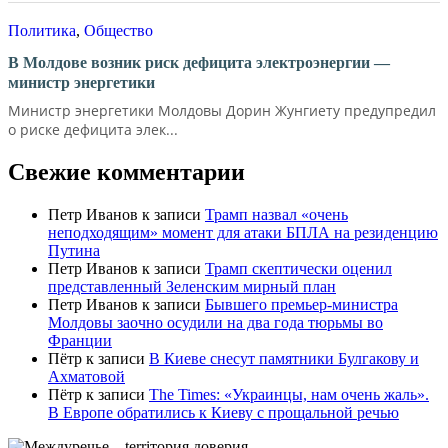
Политика
,
Общество
В Молдове возник риск дефицита электроэнергии —
министр энергетики
Министр энергетики Молдовы Дорин Жунгиету предупредил
о риске дефицита элек...
Свежие комментарии
Петр Иванов
к записи
Трамп назвал «очень
неподходящим» момент для атаки БПЛА на резиденцию
Путина
Петр Иванов
к записи
Трамп скептически оценил
представленный Зеленским мирный план
Петр Иванов
к записи
Бывшего премьер-министра
Молдовы заочно осудили на два года тюрьмы во
Франции
Пётр
к записи
В Киеве снесут памятники Булгакову и
Ахматовой
Пётр
к записи
Тhe Times: «Украинцы, нам очень жаль».
В Европе обратились к Киеву с прощальной речью