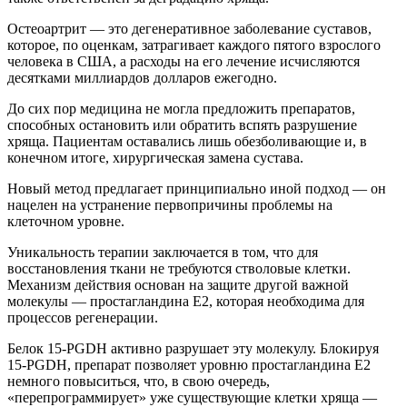
Остеоартрит — это дегенеративное заболевание суставов,
которое, по оценкам, затрагивает каждого пятого взрослого
человека в США, а расходы на его лечение исчисляются
десятками миллиардов долларов ежегодно.
До сих пор медицина не могла предложить препаратов,
способных остановить или обратить вспять разрушение
хряща. Пациентам оставались лишь обезболивающие и, в
конечном итоге, хирургическая замена сустава.
Новый метод предлагает принципиально иной подход — он
нацелен на устранение первопричины проблемы на
клеточном уровне.
Уникальность терапии заключается в том, что для
восстановления ткани не требуются стволовые клетки.
Механизм действия основан на защите другой важной
молекулы — простагландина Е2, которая необходима для
процессов регенерации.
Белок 15-PGDH активно разрушает эту молекулу. Блокируя
15-PGDH, препарат позволяет уровню простагландина Е2
немного повыситься, что, в свою очередь,
«перепрограммирует» уже существующие клетки хряща —