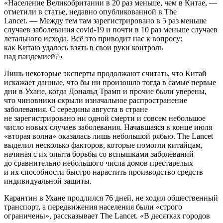
«Население Великобритании в 20 раз меньше, чем в Китае, —
отметили в статье, недавно опубликованной в The
Lancet. — Между тем там зарегистрировано в 5 раз меньше
случаев заболевания covid-19 и почти в 10 раз меньше случаев
летального исхода. Всё это приводит нас к вопросу:
как Китаю удалось взять в свои руки контроль
над пандемией?»
Лишь некоторые эксперты продолжают считать, что Китай
искажает данные, что бы ни произошло тогда в самые первые
дни в Ухане, когда Дональд Трамп и прочие были уверены,
что чиновники скрыли изначальное распространение
заболевания. С середины августа в стране
не зарегистрировано ни одной смерти и совсем небольшое
число новых случаев заболевания. Начавшаяся в конце июля
«вторая волна» оказалась лишь небольшой рябью. The Lancet
выделил несколько факторов, которые помогли китайцам,
начиная с их опыта борьбы со вспышками заболеваний
до сравнительно небольшого числа домов престарелых
и их способности быстро нарастить производство средств
индивидуальной защиты.
Карантин в Ухане продлился 76 дней, не ходил общественный
транспорт, а передвижения населения были «строго
ограничены», рассказывает The Lancet. «В десятках городов