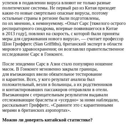
успехов в подавлении вируса влияют не только разные
политические системы. Не первый раз из Китая приходят
какие-то новые смертельно опасные вирусы, поэтому
остальные страны в регионе были подготовлены,
по их мнению, к неминуемому. «Опыт Сарс [тяжелого острого
респираторного синдрома, впервые появившегося в Китае
в 2013 году], повлиял на скорость, с которой были приняты
меры для сдерживания нового вируса», — считает профессор
Шон Гриффитс (Sian Griffiths), британский эксперт в области
мирового здравоохранения; он возглавлял правительственное
исследование Сарс в Гонконге.
После эпидемии Сарс в Азии стало популярно ношение
масок. В Гонконге мгновенно закрыли границы,
для въезжающих ввели обязательное тестирование
и карантин. Всех, у кого результат анализа был
положительный, везли в больницы, а их родственников
и контактировавших пассажиров отправляли в отели.
Въезжающим с отрицательным результатом выдавали
отслеживающие браслеты и «усердно» за ними наблюдали,
рассказывает Гриффитс. «Сравните это с карантинными
мерами в британских аэропортах».
Можно ли доверять китайской статистике?