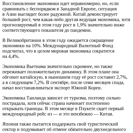
Восстановление экономики идет неравномерно, но, если
сравнивать с беспорядком в Западной Европе, ситуация
в Азии выглядит более радужной. Китай демонстрирует
больший рост, чем какая-либо другая ведущая экономика, хотя
прогнозируемый в этом году рост в 1,9% значительно ниже
соответствующего показателя до пандемии.
В Великобритании в этом году ожидается сокращение
экономики на 10%. Международный Валютный Фонд
подсчитал, что в целом мировая экономика сократится
на 4,4%.
Экономика Вьетнама значительно скромнее, но также
переживает положительную динамику. В этом плане она
обгонит китайскую, в нынешнем году её рост составит 2,7%,
а в следующем 7,2%. В сентябре, после семи месяцев спада,
начал восстанавливаться экспорт Южной Кореи.
Экономика Таиланда зависит от туризма, поэтому сильно
пострадала, хотя сейчас страна начинает постепенно
открывать границы. В этом месяце в Пхукете сядет первый
международный рейс из — и это неизбежно — Китая.
Япония также пытается поддержать свой туристический
сектор и подумывает об отмене обязательно двухнедельного