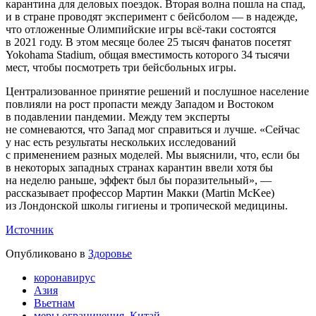
карантина для деловых поездок. Вторая волна пошла на спад,
и в стране проводят эксперимент с бейсболом — в надежде,
что отложенные Олимпийские игры всё-таки состоятся
в 2021 году. В этом месяце более 25 тысяч фанатов посетят
Yokohama Stadium, общая вместимость которого 34 тысячи
мест, чтобы посмотреть три бейсбольных игры.
Централизованное принятие решений и послушное население
повлияли на рост пропасти между Западом и Востоком
в подавлении пандемии. Между тем эксперты
не сомневаются, что Запад мог справиться и лучше. «Сейчас
у нас есть результаты нескольких исследований
с применением разных моделей. Мы выяснили, что, если бы
в некоторых западных странах карантин ввели хотя бы
на неделю раньше, эффект был бы поразительный», —
рассказывает профессор Мартин Макки (Martin McKee)
из Лондонской школы гигиены и тропической медицины.
Источник
Опубликовано в
Здоровье
коронавирус
Азия
Вьетнам
меры ограничения. Китай