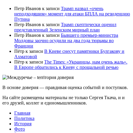
Петр Иванов
к записи
Трамп назвал «очень
неподходящим» момент для атаки БПЛА на резиденцию
Путина
Петр Иванов
к записи
Трамп скептически оценил
представленный Зеленским мирный план
Петр Иванов
к записи
Бывшего премьер-министра
Молдовы заочно осудили на два года тюрьмы во
Франции
Пётр
к записи
В Киеве снесут памятники Булгакову и
Ахматовой
Пётр
к записи
Тhe Times: «Украинцы, нам очень жаль».
В Европе обратились к Киеву с прощальной речью
В основе доверия — правдивая оценка событий и поступков.
На сайте размещены материалы не только Сергея Ткача, и и
его друзей, коллег и единомышленников.
Главная
Политика
История
Фото