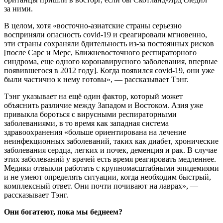
за ними.
В целом, хотя «восточно-азиатские страны серьезно
восприняли опасность covid-19 и среагировали мгновенно,
эти страны сохраняли бдительность из-за постоянных рисков
[после Сарс и Мерс, Ближневосточного респираторного
синдрома, еще одного коронавирусного заболевания, впервые
появившегося в 2012 году]. Когда появился covid-19, они уже
были частично к нему готовы», — рассказывает Тэнг.
Тэнг указывает на ещё один фактор, который может
объяснить различие между Западом и Востоком. Азия уже
привыкла бороться с вирусными респираторными
заболеваниями, в то время как западная система
здравоохранения «больше ориентирована на лечение
неинфекционных заболеваний, таких как диабет, хронические
заболевания сердца, легких и почек, деменция и рак. В случае
этих заболеваний у врачей есть время реагировать медленнее.
Медики отвыкли работать с крупномасштабными эпидемиями
и не умеют определять ситуации, когда необходим быстрый,
комплексный ответ. Они почти почивают на лаврах», —
рассказывает Тэнг.
Они богатеют, пока мы беднеем?