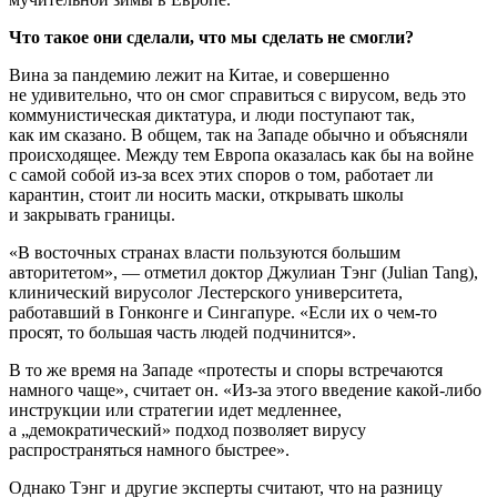
Что такое они сделали, что мы сделать не смогли?
Вина за пандемию лежит на Китае, и совершенно
не удивительно, что он смог справиться с вирусом, ведь это
коммунистическая диктатура, и люди поступают так,
как им сказано. В общем, так на Западе обычно и объясняли
происходящее. Между тем Европа оказалась как бы на войне
с самой собой из-за всех этих споров о том, работает ли
карантин, стоит ли носить маски, открывать школы
и закрывать границы.
«В восточных странах власти пользуются большим
авторитетом», — отметил доктор Джулиан Тэнг (Julian Tang),
клинический вирусолог Лестерского университета,
работавший в Гонконге и Сингапуре. «Если их о чем-то
просят, то большая часть людей подчинится».
В то же время на Западе «протесты и споры встречаются
намного чаще», считает он. «Из-за этого введение какой-либо
инструкции или стратегии идет медленнее,
а „демократический» подход позволяет вирусу
распространяться намного быстрее».
Однако Тэнг и другие эксперты считают, что на разницу