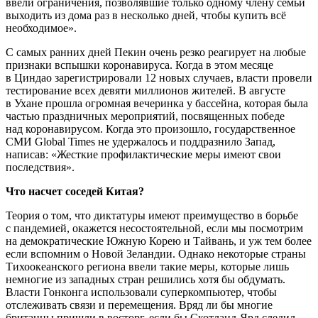
ввели ограничения, позволявшие только одному члену семьи
выходить из дома раз в несколько дней, чтобы купить всё
необходимое».
С самых ранних дней Пекин очень резко реагирует на любые
признаки вспышки коронавируса. Когда в этом месяце
в Циндао зарегистрировали 12 новых случаев, власти провели
тестирование всех девяти миллионов жителей. В августе
в Ухане прошла огромная вечеринка у бассейна, которая была
частью праздничных мероприятий, посвященных победе
над коронавирусом. Когда это произошло, государственное
СМИ Global Times не удержалось и поддразнило Запад,
написав: «Жесткие профилактические меры имеют свои
последствия».
Что насчет соседей Китая?
Теория о том, что диктатуры имеют преимущество в борьбе
с пандемией, окажется несостоятельной, если мы посмотрим
на демократические Южную Корею и Тайвань, и уж тем более
если вспомним о Новой Зеландии. Однако некоторые страны
Тихоокеанского региона ввели такие меры, которые лишь
немногие из западных стран решились хотя бы обдумать.
Власти Гонконга использовали суперкомпьютер, чтобы
отслеживать связи и перемещения. Вряд ли бы многие
британцы пришли в восторг, если бы Скотланд-Ярд следил