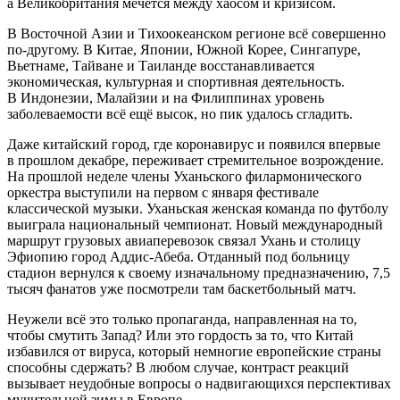
а Великобритания мечется между хаосом и кризисом.
В Восточной Азии и Тихоокеанском регионе всё совершенно
по-другому. В Китае, Японии, Южной Корее, Сингапуре,
Вьетнаме, Тайване и Таиланде восстанавливается
экономическая, культурная и спортивная деятельность.
В Индонезии, Малайзии и на Филиппинах уровень
заболеваемости всё ещё высок, но пик удалось сгладить.
Даже китайский город, где коронавирус и появился впервые
в прошлом декабре, переживает стремительное возрождение.
На прошлой неделе члены Уханьского филармонического
оркестра выступили на первом с января фестивале
классической музыки. Уханьская женская команда по футболу
выиграла национальный чемпионат. Новый международный
маршрут грузовых авиаперевозок связал Ухань и столицу
Эфиопию город Аддис-Абеба. Отданный под больницу
стадион вернулся к своему изначальному предназначению, 7,5
тысяч фанатов уже посмотрели там баскетбольный матч.
Неужели всё это только пропаганда, направленная на то,
чтобы смутить Запад? Или это гордость за то, что Китай
избавился от вируса, который немногие европейские страны
способны сдержать? В любом случае, контраст реакций
вызывает неудобные вопросы о надвигающихся перспективах
мучительной зимы в Европе.