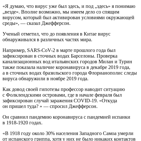
«Я думаю, что вирус уже был здесь, и под „здесь» я понимаю
„везде». Вполне возможно, мы имеем дело со спящим
вирусом, который был активирован условиями окружающей
среды», — сказал Джефферсон.
Ученый отметил, что до появления в Китае вирус
обнаруживался в различных частях мира.
Например, SARS-CoV-2 в марте прошлого года был
зафиксирован в сточных водах Барселоны. Проверка
канализационных вод итальянских городов Милан и Турин
также показала наличие коронавируса в декабре 2019 года,
а в сточных водах бразильского города Флорианополис следы
вируса обнаружили в ноябре 2019 года.
Как довод своей гипотезы профессор наводит ситуацию
с Фолклендскими островами, где в начале февраля был
зафиксирован случай заражения COVID-19. «Откуда
он пришел туда? » — спросил Джефферсон.
Он сравнил пандемию коронавируса с пандемией испанки
в 1918-1920 годах.
«В 1918 году около 30% населения Западного Самоа умерли
от испанского гриппа, хотя у них не было никаких контактов