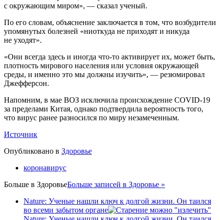
с окружающим миром», — сказал ученый.
По его словам, объяснение заключается в том, что возбудители
упомянутых болезней «ниоткуда не приходят и никуда
не уходят».
«Они всегда здесь и иногда что-то активирует их, может быть,
плотность мирового населения или условия окружающей
среды, и именно это мы должны изучить», — резюмировал
Джефферсон.
Напомним, в мае ВОЗ исключила происхождение COVID-19
за пределами Китая, однако подтвердила вероятность того,
что вирус ранее разносился по миру незамеченным.
Источник
Опубликовано в
Здоровье
коронавирус
Больше в
Здоровье
Больше записей в Здоровье »
Nature: Ученые нашли ключ к долгой жизни. Он таился
во всеми забытом органе
Nature: Ученые нашли ключ к долгой жизни. Он таился