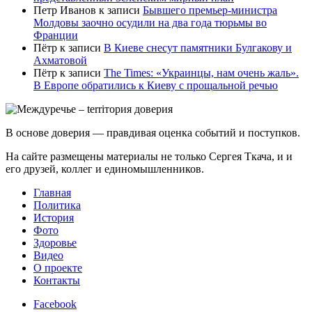
Петр Иванов
к записи
Бывшего премьер-министра
Молдовы заочно осудили на два года тюрьмы во
Франции
Пётр
к записи
В Киеве снесут памятники Булгакову и
Ахматовой
Пётр
к записи
Тhe Times: «Украинцы, нам очень жаль».
В Европе обратились к Киеву с прощальной речью
В основе доверия — правдивая оценка событий и поступков.
На сайте размещены материалы не только Сергея Ткача, и и
его друзей, коллег и единомышленников.
Главная
Политика
История
Фото
Здоровье
Видео
О проекте
Контакты
Facebook