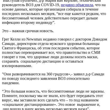
Выступая публично, д-р Мария ван Керхове, технический
руководитель ВОЗ для COVID-19,
недавно объяснила
, что на
основе данных, которые организация собирала в течение
последних нескольких месяцев, “все еще кажется редким, что
бессимптомный человек действительно передает дальше
инфекцию второму индивиду”.
Это – важная срочная новость.
Грег Келли из Newsmax недавно говорил с доктором Дэвидом
Самади, директором отдела мужского здоровья больницы
Святого Франциска, об этом последнем событии, которое
полностью переворачивает все, что правительство и СМИ
говорят о том, что здоровые люди должны носить маски,
сохранять социальную дистанцию и оставаться
изолированными.
”Они разворачиваются на 360 градусов»,- заявил д-р Самади
по поводу последнего заявления ВОЗ относительно
пандемии.
“Это большая новость, что бессимптомные люди не заразны.
Помните, поскольку мы не знали, кто будет передавать этот
вирус, мы заставили всех сделать что – то под названием
«социальное дистанцирование». Это новое выражение и,
оно вошло в нашу жизнь несколько месяцев назад”.