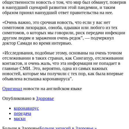
общественности новость о том, что мир был обманут, поверив
в наихудший сценарий развития этой пандемии, и таким
образом принял наихудший ответ правительства на нее.
«Очень важно, это срочная новость, что если у вас нет
симптомов лихорадки, озноба, одышки или любого из тех
симптомов, о которых мы говорили, риск передачи инфекции
другим людям и заражения очень редок”, — подчеркнул
доктор Самади во время интервью.
«Исследования, подобные этому, основаны на очень точном
отслеживании в таких странах, как Сингапур, отслеживании
контактов, и очень жаль, что эта информация не попадает в
главные СМИ. Это, вероятно, одна из самых важных
новостей, которые мы получили с тех пор, как была впервые
объявлена вспышка коронавируса”.
Оригинал
новости на английском языке
Опубликовано в
Здоровье
коронавирус
передача
маски
Больше в
Здоровье
Больше записей в Здоровье »