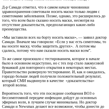
Д-р Самади отметил, что в самом начале чиновники
здравоохранения советовали носить маски только людям с
симптомами заболевания. Позже, однако, это расширилось до
того, что всем было сказано носить маски, несмотря на
отсутствие доказательств, предполагающих какие-либо
преимущества.
«Мы заставили всех на борту носить маски», — заявил доктор
Самади. Вначале мы говорили: «Если у вас есть симптомы, то
вы носите маску, чтобы защитить других». А потом мы
сдались, потому что нам сказали носить маски всем”.
То же самое произошло с тестированием, которое в начале
было в основном недоступно, но с тех пор стало лакмусовой
бумажкой для повторного открытия в некоторых местах.
Правительство развернуло тестирование. И, как и ожидалось,
гораздо больше людей получили положительный результат,
который СМИ выдвинули в качестве «доказательства»
второй волны.
Вероятность того, что эти последние сообщения ВОЗ о
бессимптомной передаче инфекции дойдут до основных
эфирных волн, в лучшем случае минимальна. Но доктор
Самади и Newsmax делают все возможное, чтобы донести до