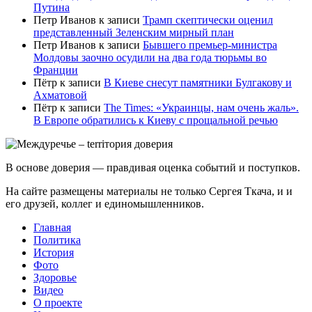
Путина
Петр Иванов
к записи
Трамп скептически оценил
представленный Зеленским мирный план
Петр Иванов
к записи
Бывшего премьер-министра
Молдовы заочно осудили на два года тюрьмы во
Франции
Пётр
к записи
В Киеве снесут памятники Булгакову и
Ахматовой
Пётр
к записи
Тhe Times: «Украинцы, нам очень жаль».
В Европе обратились к Киеву с прощальной речью
В основе доверия — правдивая оценка событий и поступков.
На сайте размещены материалы не только Сергея Ткача, и и
его друзей, коллег и единомышленников.
Главная
Политика
История
Фото
Здоровье
Видео
О проекте