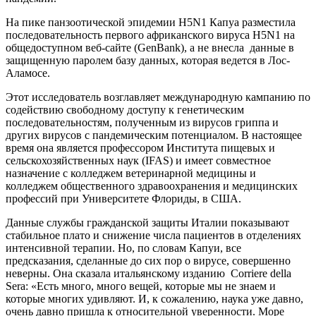
На пике панзоотической эпидемии H5N1 Капуа разместила
последовательность первого африканского вируса H5N1 на
общедоступном веб-сайте (GenBank), а не внесла данные в
защищенную паролем базу данных, которая ведется в Лос-
Аламосе.
Этот исследователь возглавляет международную кампанию по
содействию свободному доступу к генетическим
последовательностям, полученным из вирусов гриппа и
других вирусов с пандемическим потенциалом. В настоящее
время она является профессором Института пищевых и
сельскохозяйственных наук (IFAS) и имеет совместное
назначение с колледжем ветеринарной медицины и
колледжем общественного здравоохранения и медицинских
профессий при Университете Флориды, в США.
Данные службы гражданской защиты Италии показывают
стабильное плато и снижение числа пациентов в отделениях
интенсивной терапии. Но, по словам Капуи, все
предсказания, сделанные до сих пор о вирусе, совершенно
неверны. Она сказала итальянскому изданию Corriere della
Sera: «Есть много, много вещей, которые мы не знаем и
которые многих удивляют. И, к сожалению, наука уже давно,
очень давно пришла к относительной уверенности. Море