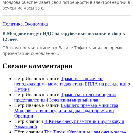
Молдова обеспечивает свои потребности в электроэнергии в
вечерние часы за с...
Политика
,
Экономика
В Молдове введут НДС на зарубежные посылки и сбор в
12 леев
Об этом премьер-министр Василе Тофан заявил во время
презентации обновленно...
Свежие комментарии
Петр Иванов
к записи
Трамп назвал «очень
неподходящим» момент для атаки БПЛА на резиденцию
Путина
Петр Иванов
к записи
Трамп скептически оценил
представленный Зеленским мирный план
Петр Иванов
к записи
Бывшего премьер-министра
Молдовы заочно осудили на два года тюрьмы во
Франции
Пётр
к записи
В Киеве снесут памятники Булгакову и
Ахматовой
Пётр
к записи
Тhe Times: «Украинцы, нам очень жаль».