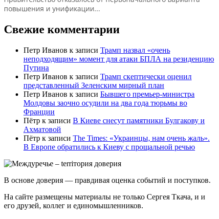
Свежие комментарии
Петр Иванов
к записи
Трамп назвал «очень
неподходящим» момент для атаки БПЛА на резиденцию
Путина
Петр Иванов
к записи
Трамп скептически оценил
представленный Зеленским мирный план
Петр Иванов
к записи
Бывшего премьер-министра
Молдовы заочно осудили на два года тюрьмы во
Франции
Пётр
к записи
В Киеве снесут памятники Булгакову и
Ахматовой
Пётр
к записи
Тhe Times: «Украинцы, нам очень жаль».
В Европе обратились к Киеву с прощальной речью
В основе доверия — правдивая оценка событий и поступков.
На сайте размещены материалы не только Сергея Ткача, и и
его друзей, коллег и единомышленников.