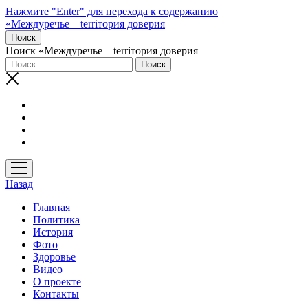
Нажмите "Enter" для перехода к содержанию
«Междуречье – terriтория доверия
Поиск
Поиск «Междуречье – terriтория доверия
открыть
меню
Назад
Главная
Политика
История
Фото
Здоровье
Видео
О проекте
Контакты