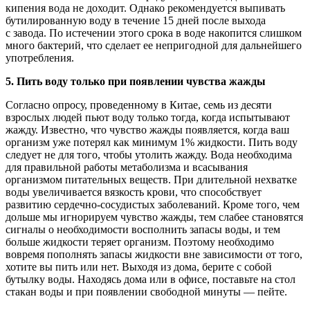
кипения вода не доходит. Однако рекомендуется выпивать
бутилированную воду в течение 15 дней после выхода
с завода. По истечении этого срока в воде накопится слишком
много бактерий, что сделает ее непригодной для дальнейшего
употребления.
5. Пить воду только при появлении чувства жажды
Согласно опросу, проведенному в Китае, семь из десяти
взрослых людей пьют воду только тогда, когда испытывают
жажду. Известно, что чувство жажды появляется, когда ваш
организм уже потерял как минимум 1% жидкости. Пить воду
следует не для того, чтобы утолить жажду. Вода необходима
для правильной работы метаболизма и всасывания
организмом питательных веществ. При длительной нехватке
воды увеличивается вязкость крови, что способствует
развитию сердечно-сосудистых заболеваний. Кроме того, чем
дольше мы игнорируем чувство жажды, тем слабее становятся
сигналы о необходимости восполнить запасы воды, и тем
больше жидкости теряет организм. Поэтому необходимо
вовремя пополнять запасы жидкости вне зависимости от того,
хотите вы пить или нет. Выходя из дома, берите с собой
бутылку воды. Находясь дома или в офисе, поставьте на стол
стакан воды и при появлении свободной минуты — пейте.