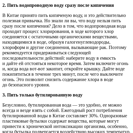
2. Пить водопроводную воду сразу после кипячения
В Китае принято пить кипяченую воду, и это действительно
полезная привычка. Но знали ли вы, что воду нельзя пить
сразу после кипячения? Дело в том, что водопроводная вода
проходит процесс хлорирования, в ходе которого хлор
соединяется с остаточными органическими веществами,
находящимися в воде, образуя галогенуглеводороды,
хлороформ и другие соединения, вызывающие рак. Поэтому
рекомендуется придерживаться следующей
последовательности действий: наберите воду в емкость
и дайте ей отстояться некоторое время. Затем включите огонь
и, когда вода вот-вот закипит, откройте крышку. Дайте воде
покипятиться в течение трех минут, после чего выключите
огонь. Это позволит снизить содержание хлора в воде
до безопасного уровня.
3. Пить только бутилированную воду
Безусловно, бутилированная вода — это удобно, ее можно
всегда и везде взять с собой. Ежегодный рост потребления
бутилированной воды в Китае составляет 30%. Одноразовые
пластиковые бутылки содержат вещества, которые могут
привести к хронической интоксикации организма, особенно,
когда бутылка подвергается воздействию высоких температур.