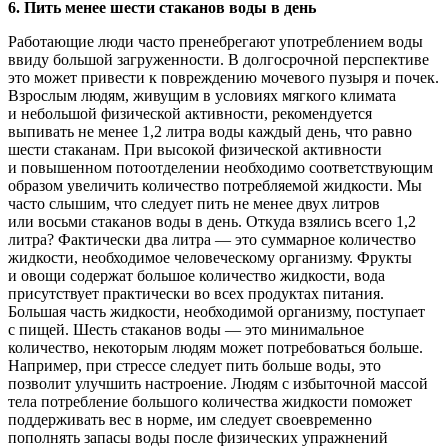
6. Пить менее шести стаканов воды в день
Работающие люди часто пренебрегают употреблением воды
ввиду большой загруженности. В долгосрочной перспективе
это может привести к повреждению мочевого пузыря и почек.
Взрослым людям, живущим в условиях мягкого климата
и небольшой физической активности, рекомендуется
выпивать не менее 1,2 литра воды каждый день, что равно
шести стаканам. При высокой физической активности
и повышенном потоотделении необходимо соответствующим
образом увеличить количество потребляемой жидкости. Мы
часто слышим, что следует пить не менее двух литров
или восьми стаканов воды в день. Откуда взялись всего 1,2
литра? Фактически два литра — это суммарное количество
жидкости, необходимое человеческому организму. Фрукты
и овощи содержат большое количество жидкости, вода
присутствует практически во всех продуктах питания.
Большая часть жидкости, необходимой организму, поступает
с пищей. Шесть стаканов воды — это минимальное
количество, некоторым людям может потребоваться больше.
Например, при стрессе следует пить больше воды, это
позволит улучшить настроение. Людям с избыточной массой
тела потребление большого количества жидкости поможет
поддерживать вес в норме, им следует своевременно
пополнять запасы воды после физических упражнений