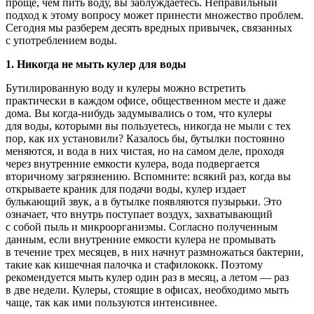
проще, чем пить воду, вы заблуждаетесь. Неправильный
подход к этому вопросу может принести множество проблем.
Сегодня мы разберем десять вредных привычек, связанных
с употреблением воды.
1. Никогда не мыть кулер для воды
Бутилированную воду и кулеры можно встретить
практически в каждом офисе, общественном месте и даже
дома. Вы когда-нибудь задумывались о том, что кулеры
для воды, которыми вы пользуетесь, никогда не мыли с тех
пор, как их установили? Казалось бы, бутылки постоянно
меняются, и вода в них чистая, но на самом деле, проходя
через внутренние емкости кулера, вода подвергается
вторичному загрязнению. Вспомните: всякий раз, когда вы
открываете краник для подачи воды, кулер издает
булькающий звук, а в бутылке появляются пузырьки. Это
означает, что внутрь поступает воздух, захватывающий
с собой пыль и микроорганизмы. Согласно полученным
данным, если внутренние емкости кулера не промывать
в течение трех месяцев, в них начнут размножаться бактерии,
такие как кишечная палочка и стафилококк. Поэтому
рекомендуется мыть кулер один раз в месяц, а летом — раз
в две недели. Кулеры, стоящие в офисах, необходимо мыть
чаще, так как ими пользуются интенсивнее.