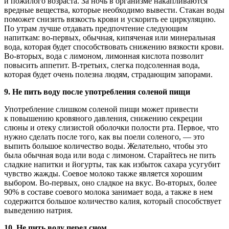
и пожилого возраста. За ночь в организме накапливаются
вредные вещества, которые необходимо вывести. Стакан воды
поможет снизить вязкость крови и ускорить ее циркуляцию.
По утрам лучше отдавать предпочтение следующим
напиткам: во-первых, обычная, кипяченая или минеральная
вода, которая будет способствовать снижению вязкости крови.
Во-вторых, вода с лимоном, лимонная кислота позволит
повысить аппетит. В-третьих, слегка подсоленная вода,
которая будет очень полезна людям, страдающим запорами.
9. Не пить воду после употребления соленой пищи
Употребление слишком соленой пищи может привести
к повышению кровяного давления, снижению секреции
слюны и отеку слизистой оболочки полости рта. Первое, что
нужно сделать после того, как вы поели соленого, — это
выпить большое количество воды. Желательно, чтобы это
была обычная вода или вода с лимоном. Старайтесь не пить
сладкие напитки и йогурты, так как избыток сахара усугубит
чувство жажды. Соевое молоко также является хорошим
выбором. Во-первых, оно сладкое на вкус. Во-вторых, более
90% в составе соевого молока занимает вода, а также в нем
содержится большое количество калия, который способствует
выведению натрия.
10. Не пить воду перед сном