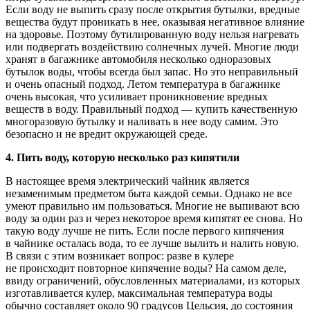
Если воду не выпить сразу после открытия бутылки, вредные
вещества будут проникать в нее, оказывая негативное влияние
на здоровье. Поэтому бутилированную воду нельзя нагревать
или подвергать воздействию солнечных лучей. Многие люди
хранят в багажнике автомобиля несколько одноразовых
бутылок воды, чтобы всегда был запас. Но это неправильный
и очень опасный подход. Летом температура в багажнике
очень высокая, что усиливает проникновение вредных
веществ в воду. Правильный подход — купить качественную
многоразовую бутылку и наливать в нее воду самим. Это
безопасно и не вредит окружающей среде.
4. Пить воду, которую несколько раз кипятили
В настоящее время электрический чайник является
незаменимым предметом быта каждой семьи. Однако не все
умеют правильно им пользоваться. Многие не выпивают всю
воду за один раз и через некоторое время кипятят ее снова. Но
такую воду лучше не пить. Если после первого кипячения
в чайнике осталась вода, то ее лучше вылить и налить новую.
В связи с этим возникает вопрос: разве в кулере
не происходит повторное кипячение воды? На самом деле,
ввиду ограничений, обусловленных материалами, из которых
изготавливается кулер, максимальная температура воды
обычно составляет около 90 градусов Цельсия, до состояния