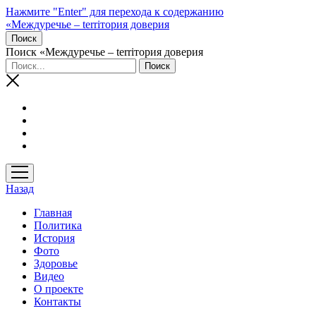
Нажмите "Enter" для перехода к содержанию
«Междуречье – terriтория доверия
Поиск
Поиск «Междуречье – terriтория доверия
открыть
меню
Назад
Главная
Политика
История
Фото
Здоровье
Видео
О проекте
Контакты