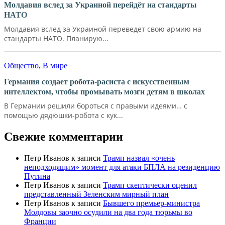
Молдавия вслед за Украиной перейдёт на стандарты
НАТО
Молдавия вслед за Украиной переведет свою армию на
стандарты НАТО. Планирую...
Общество
,
В мире
Германия создает робота-расиста с искусственным
интеллектом, чтобы промывать мозги детям в школах
В Германии решили бороться с правыми идеями… с
помощью дядюшки-робота с кук...
Свежие комментарии
Петр Иванов
к записи
Трамп назвал «очень
неподходящим» момент для атаки БПЛА на резиденцию
Путина
Петр Иванов
к записи
Трамп скептически оценил
представленный Зеленским мирный план
Петр Иванов
к записи
Бывшего премьер-министра
Молдовы заочно осудили на два года тюрьмы во
Франции