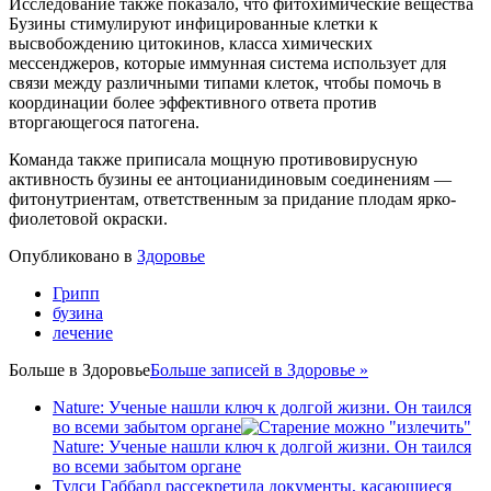
Исследование также показало, что фитохимические вещества
Бузины стимулируют инфицированные клетки к
высвобождению цитокинов, класса химических
мессенджеров, которые иммунная система использует для
связи между различными типами клеток, чтобы помочь в
координации более эффективного ответа против
вторгающегося патогена.
Команда также приписала мощную противовирусную
активность бузины ее антоцианидиновым соединениям —
фитонутриентам, ответственным за придание плодам ярко-
фиолетовой окраски.
Опубликовано в
Здоровье
Грипп
бузина
лечение
Больше в
Здоровье
Больше записей в Здоровье »
Nature: Ученые нашли ключ к долгой жизни. Он таился
во всеми забытом органе
Nature: Ученые нашли ключ к долгой жизни. Он таился
во всеми забытом органе
Тулси Габбард рассекретила документы, касающиеся