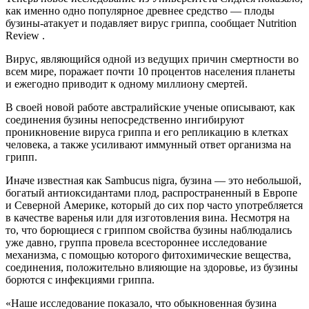
как именно одно популярное древнее средство — плоды
бузины-атакует и подавляет вирус гриппа, сообщает Nutrition
Review .
Вирус, являющийся одной из ведущих причин смертности во
всем мире, поражает почти 10 процентов населения планеты
и ежегодно приводит к одному миллиону смертей.
В своей новой работе австралийские ученые описывают, как
соединения бузины непосредственно ингибируют
проникновение вируса гриппа и его репликацию в клетках
человека, а также усиливают иммунный ответ организма на
грипп.
Иначе известная как Sambucus nigra, бузина — это небольшой,
богатый антиоксидантами плод, распространенный в Европе
и Северной Америке, который до сих пор часто употребляется
в качестве варенья или для изготовления вина. Несмотря на
то, что борющиеся с гриппом свойства бузины наблюдались
уже давно, группа провела всестороннее исследование
механизма, с помощью которого фитохимические вещества,
соединения, положительно влияющие на здоровье, из бузины
борются с инфекциями гриппа.
«Наше исследование показало, что обыкновенная бузина