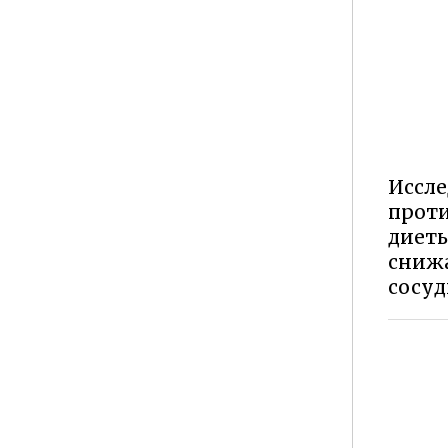
Иссле
прот
диеты
снижа
сосуд