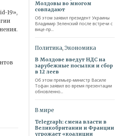
d-19»,
ьгии
нения.
ентов