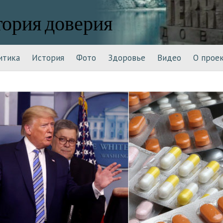
тория доверия
итика
История
Фото
Здоровье
Видео
О прое