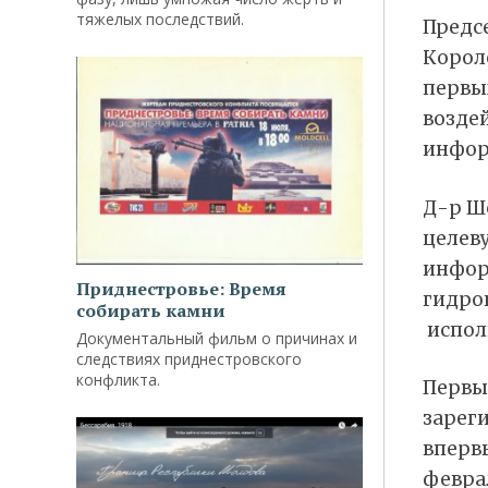
тяжелых последствий.
Предс
Короле
первых
возде
инфор
Д-р Ш
целеву
инфор
Приднестровье: Время
гидрок
собирать камни
испол
Документальный фильм о причинах и
следствиях приднестровского
конфликта.
Первый
зареги
вперв
февра