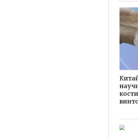
Кита
научи
кости
винто