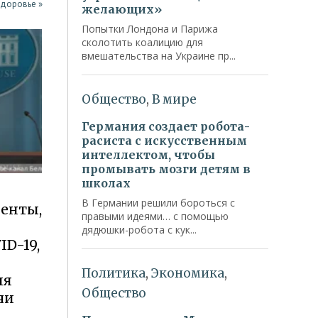
Здоровье »
менты,
D-19,
ия
чи