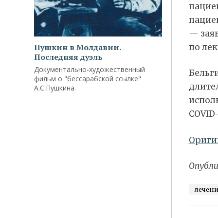
пацие
пациен
— заяв
по ле
Пушкин в Молдавии.
Последняя дуэль
Документально-художественный
Бельги
фильм о "бессарабской ссылке"
длите
А.С.Пушкина.
испол
COVID-
Ориги
Опубли
лечен