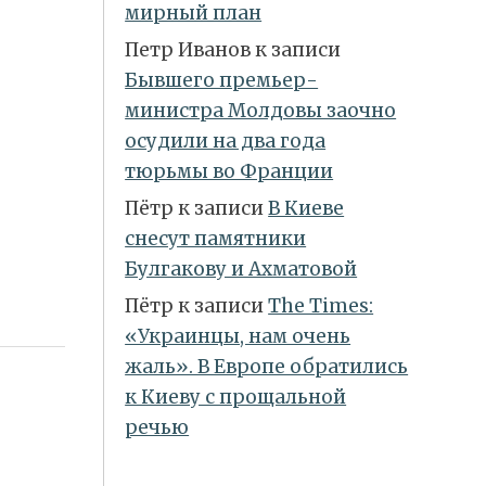
мирный план
Петр Иванов
к записи
Бывшего премьер-
министра Молдовы заочно
осудили на два года
тюрьмы во Франции
Пётр
к записи
В Киеве
снесут памятники
Булгакову и Ахматовой
Пётр
к записи
Тhe Times:
«Украинцы, нам очень
жаль». В Европе обратились
к Киеву с прощальной
речью