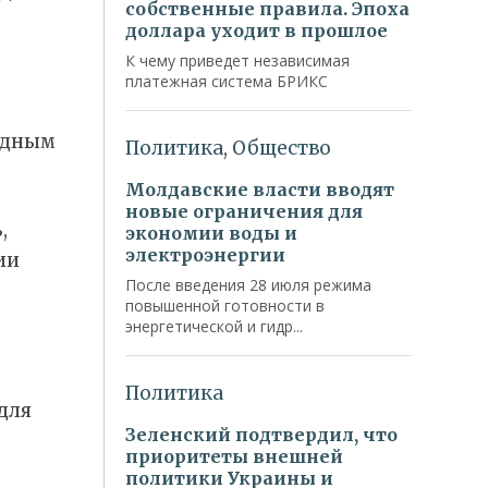
идным
,
ии
для