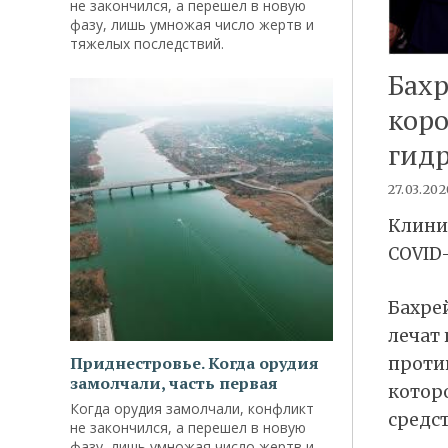
не закончился, а перешел в новую
фазу, лишь умножая число жертв и
тяжелых последствий.
Бахр
кор
гид
27.03.202
Клини
COVID
Бахре
лечат
Приднестровье. Когда орудия
проти
замолчали, часть первая
котор
Когда орудия замолчали, конфликт
средст
не закончился, а перешел в новую
фазу, лишь умножая число жертв и