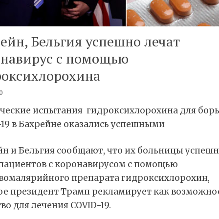
ейн, Бельгия успешно лечат
онавирус с помощью
роксихлорохина
0
ческие испытания гидроксихлорохина для борь
-19 в Бахрейне оказались успешными
йн и Бельгия сообщают, что их больницы успеш
 пациентов с коронавирусом с помощью
вомалярийного препарата гидроксихлорохин,
ое президент Трамп рекламирует как возможно
во для лечения COVID-19.