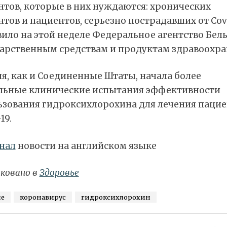
нтов, которые в них нуждаются: хронических
тов и пациентов, серьезно пострадавших от Covi
ило на этой неделе Федеральное агентство Бел
карственным средствам и продуктам здравоохра
я, как и Соединенные Штаты, начала более
льные клинические испытания эффективности
ьзования гидроксихлорохина для лечения паци
19.
нал
новости на английском языке
ковано в
Здоровье
ие
коронавирус
гидроксихлорохин