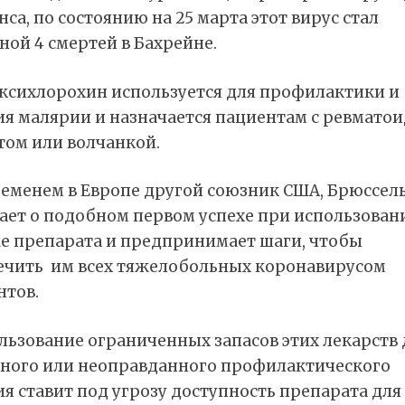
са, по состоянию на 25 марта этот вирус стал
ой 4 смертей в Бахрейне.
ксихлорохин используется для профилактики и
ия малярии и назначается пациентам с ревмато
том или волчанкой.
ременем в Европе другой союзник США, Брюссель
ает о подобном первом успехе при использован
же препарата и предпринимает шаги, чтобы
ечить им всех тяжелобольных коронавирусом
нтов.
льзование ограниченных запасов этих лекарств 
ного или неоправданного профилактического
я ставит под угрозу доступность препарата для