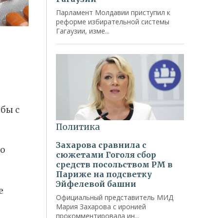
бы с
но
е