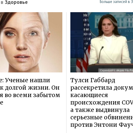
 в
Здоровье
Больше записей в 
e: Ученые нашли
Тулси Габбард
к долгой жизни. Он
рассекретила доку
я во всеми забытом
касающиеся
е
происхождения COVI
а также выдвинула
серьезные обвинен
против Энтони Фау