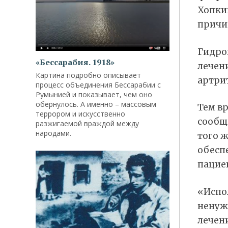
Хопкин
причин
Гидро
«Бессарабия. 1918»
лечен
Картина подробно описывает
артри
процесс объединения Бессарабии с
Румынией и показывает, чем оно
обернулось. А именно – массовым
Тем в
террором и искусственно
сообщ
разжигаемой враждой между
народами.
того 
обесп
пацие
«Испо
ненуж
лечени