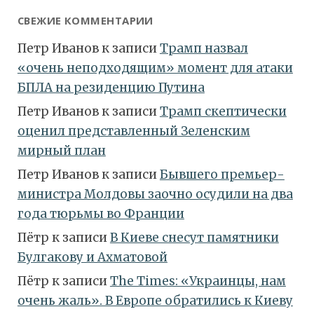
СВЕЖИЕ КОММЕНТАРИИ
Петр Иванов
к записи
Трамп назвал
«очень неподходящим» момент для атаки
БПЛА на резиденцию Путина
Петр Иванов
к записи
Трамп скептически
оценил представленный Зеленским
мирный план
Петр Иванов
к записи
Бывшего премьер-
министра Молдовы заочно осудили на два
года тюрьмы во Франции
Пётр
к записи
В Киеве снесут памятники
Булгакову и Ахматовой
Пётр
к записи
Тhe Times: «Украинцы, нам
очень жаль». В Европе обратились к Киеву