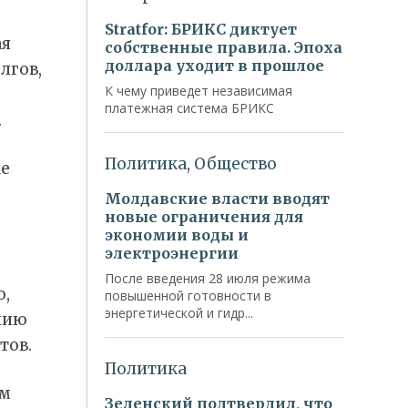
ая
лгов,
.
же
о,
нию
тов.
ом