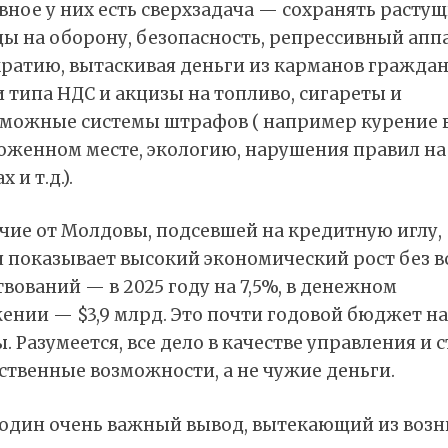
вное у них есть сверхзадача — сохранять расту
ы на оборону, безопасность, репрессивный аппа
ратию, вытаскивая деньги из карманов граждан
 типа НДС и акцизы на топливо, сигареты и
зможные системы штрафов ( например курение 
оженном месте, экологию, нарушения правил на
 и т.д.).
чие от Молдовы, подсевшей на кредитную иглу,
я показывает высокий экономический рост без в
вований — в 2025 году на 7,5%, в денежном
ении — $3,9 млрд. Это почти годовой бюджет н
. Разумеется, все дело в качестве управления и 
ственные возможности, а не чужие деньги.
 один очень важный вывод, вытекающий из воз