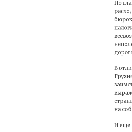
Но гла
расход
бюрок
налоги
всево
непол
дорогах
В отли
Грузи
заимст
выраж
страны
на соб
И еще