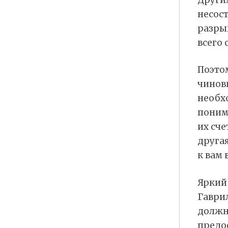
несос
разры
всего 
Поэтом
чинов
необх
понима
их сче
другая
к вам 
Яркий
Гаври
должно
предос