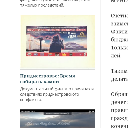
Всего 
тяжелых последствий.
Счетна
заимс
Фактич
бюдже
Тольк
лей.
Таким 
Приднестровье: Время
делать
собирать камни
Документальный фильм о причинах и
Обращ
следствиях приднестровского
конфликта.
денег 
прави
гражда
конечн