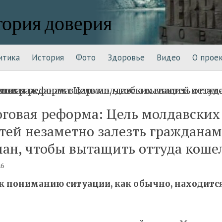
тория доверия
итика
История
Фото
Здоровье
Видео
О прое
говая реформа: Цель молдавских
тей незаметно залезть гражданам
ан, чтобы вытащить оттуда коше
26
к пониманию ситуации, как обычно, находится