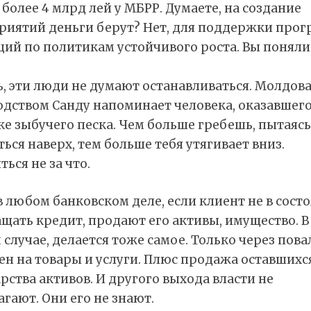
 более 4 млрд лей у МБРР. Думаете, на создание
риятий деньги берут? Нет, для поддержки про
ий по политикам устойчивого роста. Вы поняли
ь, эти люди не думают останавливаться. Молдов
дством Санду напоминает человека, оказавшего
е зыбучего песка. Чем больше гребешь, пытаясь
ься наверх, тем больше тебя утягивает вниз.
ться не за что.
в любом банковском деле, если клиент не в сост
щать кредит, продают его активы, имущество. В
случае, делается тоже самое. Только через пов
ен на товары и услуги. Плюс продажа оставшихся
рства активов. И другого выхода власти не
гают. Они его не знают.