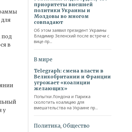
граммы
 для
а под
ся в
оянии
альный
 у