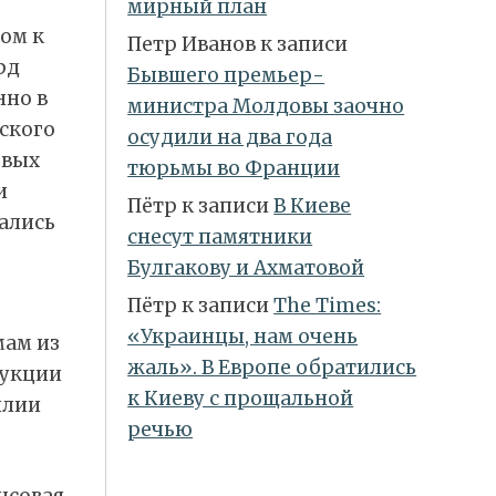
мирный план
ом к
Петр Иванов
к записи
рд
Бывшего премьер-
нно в
министра Молдовы заочно
ского
осудили на два года
евых
тюрьмы во Франции
и
Пётр
к записи
В Киеве
ались
снесут памятники
Булгакову и Ахматовой
Пётр
к записи
Тhe Times:
«Украинцы, нам очень
мам из
жаль». В Европе обратились
дукции
к Киеву с прощальной
илии
речью
нсовая