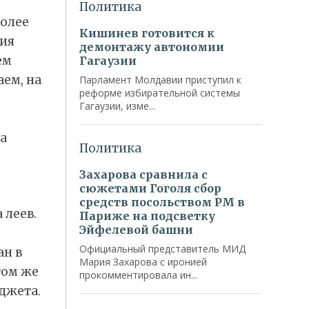
ы
более
тия
ем
ем, на
а
 леев.
ан в
том же
юджета.