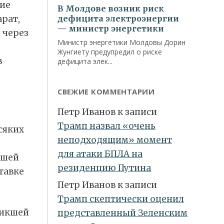
щие
рат,
 через
в
СВЕЖИЕ КОММЕНТАРИИ
Петр Иванов
к записи
Трамп назвал «очень
сяких
неподходящим» момент
для атаки БПЛА на
ашей
резиденцию Путина
ставке
Петр Иванов
к записи
Трамп скептически оценил
никшей
представленный Зеленским