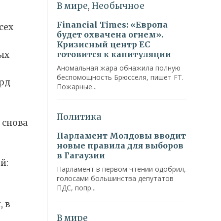
сех
ых
лрд
 снова
й:
 в