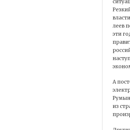
ситуа
Резкий
власти
леев п
эти г
прави
росси
насту
эконом
А пост
элект
Румын
из стр
произр
Други