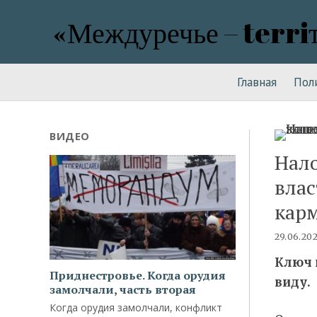
«Междуречье – terri
Главная
Пол
ВИДЕО
Нало
влас
карм
29.06.20
Ключ 
Приднестровье. Когда орудия
виду.
замолчали, часть вторая
Когда орудия замолчали, конфликт