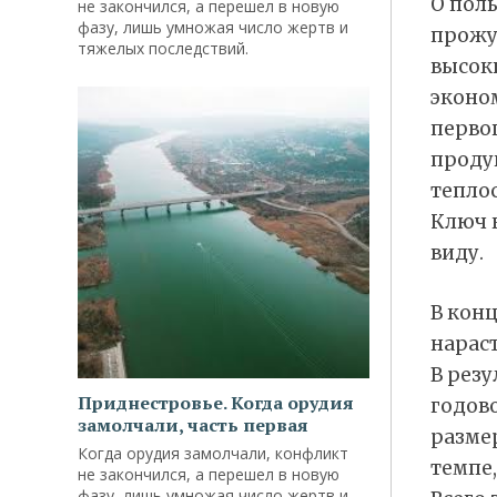
О пол
не закончился, а перешел в новую
фазу, лишь умножая число жертв и
прожу
тяжелых последствий.
высок
эконо
первоп
продук
теплос
Ключ 
виду.
В конц
нараст
В резу
Приднестровье. Когда орудия
годово
замолчали, часть первая
размер
Когда орудия замолчали, конфликт
темпе,
не закончился, а перешел в новую
фазу, лишь умножая число жертв и