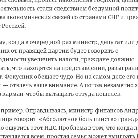
тоятельность стали следствием бездумной поли
ва экономических связей со странами СНГ и пре
с Россией.
у, когда в очередной раз министр, депутат или
ник от правящей партии будет говорить о
одимости увеличить налоги, граждане должны
ть, что находятся на представлении, разыгранн
т. Фокусник обещает чудо. Но на самом деле его
 — отвлечь ваше внимание. А потом незаметно з
в карман, чтобы вытащить оттуда кошелек.
 пример. Оправдываясь, министр финансов Анд
лицэ говорит: «Абсолютное большинство гражд
 ощутить этот НДС. Проблема в том, что когда л
тавляется всем, простая семья может выиграть 