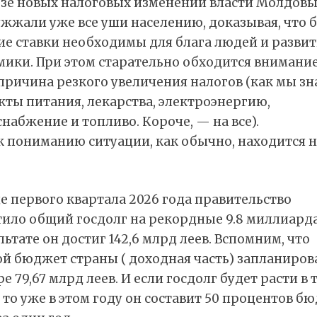
ьзе новых налоговых изменений власти Молдов
жжали уже все уши населению, доказывая, что 
ие ставки необходимы для блага людей и разви
мики. При этом старательно обходится внимани
ричина резкого увеличения налогов (как мы зна
ты питания, лекарства, электроэнергию,
набжение и топливо. Короче, — на все).
к пониманию ситуации, как обычно, находится н
е первого квартала 2026 года правительство
ило общий госдолг на рекордные 9.8 миллиарда
льтате он достиг 142,6 млрд леев. Вспомним, что
й бюджет страны ( доходная часть) запланиров
е 79,67 млрд леев. И если госдолг будет расти в 
 то уже в этом году он составит 50 процентов б