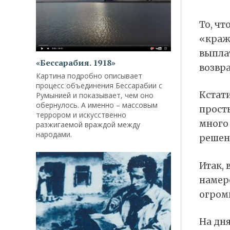
То, чт
«кража
выплат
«Бессарабия. 1918»
возвр
Картина подробно описывает
процесс объединения Бессарабии с
Кстати
Румынией и показывает, чем оно
обернулось. А именно – массовым
прост
террором и искусственно
много
разжигаемой враждой между
народами.
решен
Итак, 
намер
огромн
На дн