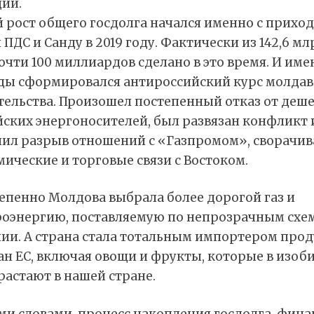
ции.
 рост общего госдолга начался именно с приход
 ПДС и Санду в 2019 году. Фактически из 142,6 мл
очти 100 миллиардов сделано в это время. И име
оды сформировался антироссийский курс молдав
тельства. Произошел постепенный отказ от деш
йских энергоносителей, был развязан конфликт 
пил разрыв отношений с «Газпромом», сворачив
ические и торговые связи с Востоком.
епенно Молдова выбрала более дорогой газ и
роэнергию, поставляемую по непрозрачным схе
ии. А страна стала тотальным импортером про
ан ЕС, включая овощи и фрукты, которые в изоб
астают в нашей стране.
ми словами, процесс накопления госдолга, фина