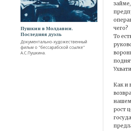
займе,
предп
операц
чего?
Пушкин в Молдавии.
Последняя дуэль
То ест
Документально-художественный
руково
фильм о "бессарабской ссылке"
воронк
А.С.Пушкина.
поднят
Ухвати
Как и 
возвра
нашем 
рост ц
госуда
предла