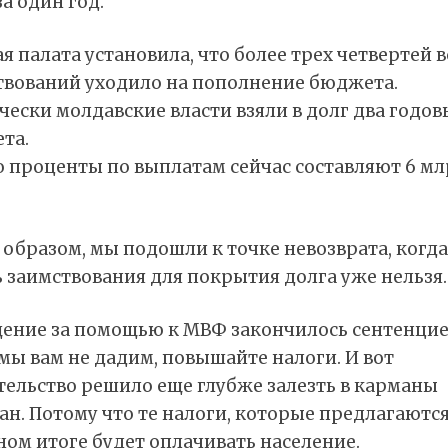
за один год.
я палата установила, что более трех четвертей в
твований уходило на пополнение бюджета.
ески молдавские власти взяли в долг два годов
та.
о проценты по выплатам сейчас составляют 6 м
образом, мы подошли к точке невозврата, когда
 заимствования для покрытия долга уже нельзя.
ение за помощью к МВФ закончилось сентенцие
мы вам не дадим, повышайте налоги. И вот
тельство решило еще глубже залезть в карманы
н. Потому что те налоги, которые предлагаются,
ом итоге будет оплачивать население.