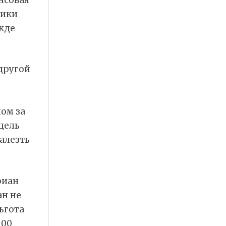
тики
жде
 другой
ом за
 цель
алезть
риан
ан не
ьгота
100