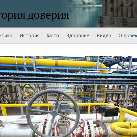
тория доверия
итика
История
Фото
Здоровье
Видео
О прое