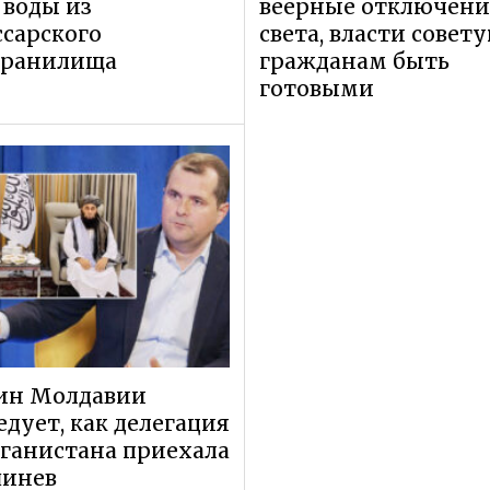
 воды из
веерные отключени
сарского
света, власти совет
хранилища
гражданам быть
готовыми
ин Молдавии
едует, как делегация
ганистана приехала
шинев