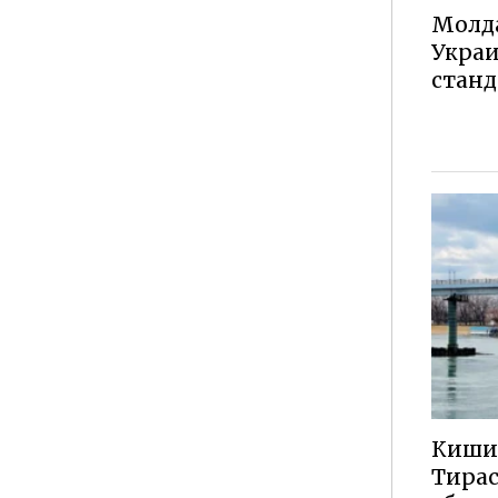
Молда
Украи
стан
Киши
Тирас