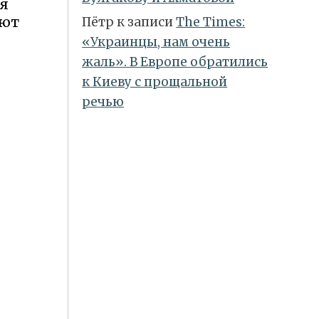
я
уют
Пётр
к записи
Тhe Times:
«Украинцы, нам очень
жаль». В Европе обратились
к Киеву с прощальной
речью