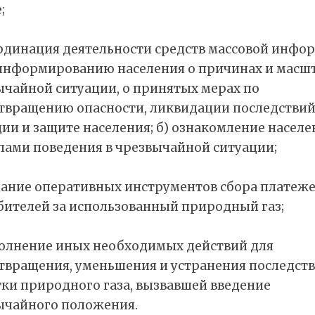
;
ординация деятельности средств массовой инфо
) информированию населения о причинах и масш
ычайной ситуации, о принятых мерах по
твращению опасности, ликвидации последствий
ии и защите населения; б) ознакомление населе
лами поведения в чрезвычайной ситуации;
дание оперативных инструментов сбора платеже
бителей за использованный природный газ;
полнение иных необходимых действий для
твращения, уменьшения и устранения последст
тки природного газа, вызвавшей введение
ычайного положения.