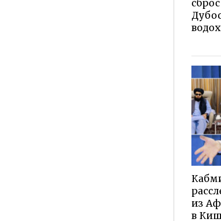
сброс
Дубос
водо
Кабм
рассл
из Аф
в Ки