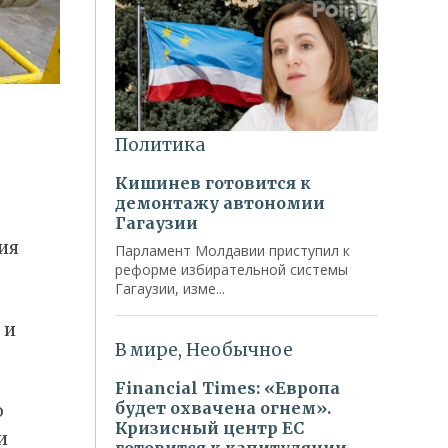
ия
 и
о
и