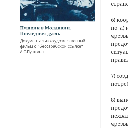
стране
6) ко
Пушкин в Молдавии.
по: а
Последняя дуэль
чрезв
Документально-художественный
предо
фильм о "бессарабской ссылке"
А.С.Пушкина.
ситуац
прави
7) соз
потре
8) вы
предо
нехва
чрезв