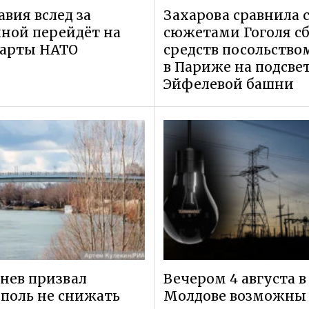
вия вслед за
Захарова сравнила 
ной перейдёт на
сюжетами Гоголя с
дарты НАТО
средств посольство
в Париже на подсве
Эйфелевой башни
нев призвал
Вечером 4 августа в
поль не снижать
Молдове возможны