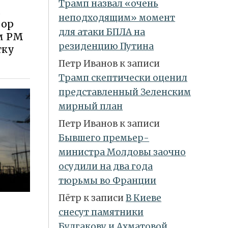
Трамп назвал «очень
с
неподходящим» момент
бор
для атаки БПЛА на
м РМ
резиденцию Путина
тку
Петр Иванов
к записи
Трамп скептически оценил
представленный Зеленским
мирный план
Петр Иванов
к записи
Бывшего премьер-
министра Молдовы заочно
осудили на два года
тюрьмы во Франции
Пётр
к записи
В Киеве
снесут памятники
Булгакову и Ахматовой