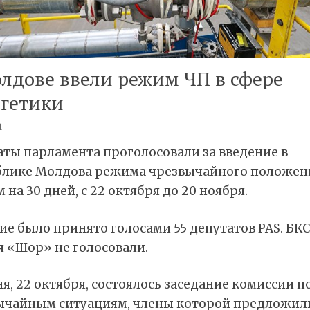
лдове ввели режим ЧП в сфере
ргетики
1
аты парламента проголосовали за введение в
блике Молдова режима чрезвычайного положен
 на 30 дней, с 22 октября до 20 ноября.
е было принято голосами 55 депутатов PAS. БКС
я «Шор» не голосовали.
я, 22 октября, состоялось заседание комиссии п
ычайным ситуациям, члены которой предложил