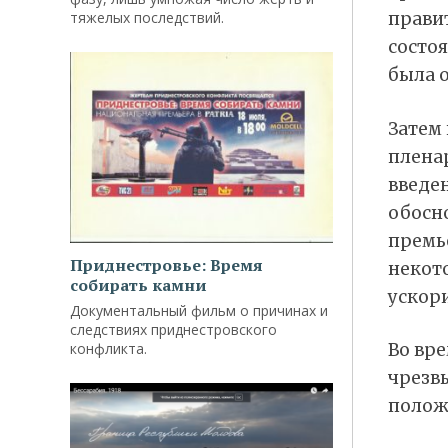
тяжелых последствий.
правит
состоя
была 
Затем
плена
введе
обосно
премь
Приднестровье: Время
некот
собирать камни
ускори
Документальный фильм о причинах и
следствиях приднестровского
конфликта.
Во вр
чрезв
полож