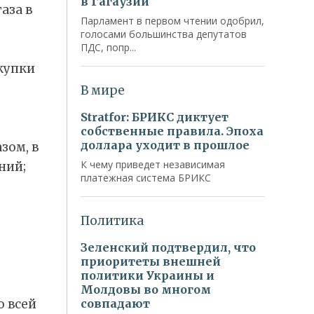
аза в
купки
зом, в
ний;
о всей