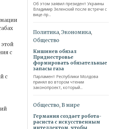
рмации
табах
 этой
ния с
й с
вий