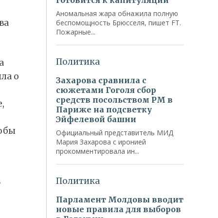
ва
а
ла о
,
обы
т