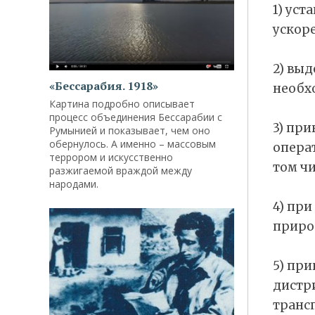
1) уст
ускор
2) вы
«Бессарабия. 1918»
необх
Картина подробно описывает
процесс объединения Бессарабии с
3) пр
Румынией и показывает, чем оно
обернулось. А именно – массовым
опера
террором и искусственно
том ч
разжигаемой враждой между
народами.
4) пр
природ
5) пр
дистр
транс