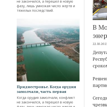
не закончился, а перешел в новую
фазу, лишь умножая число жертв и
тяжелых последствий.
В Мо
эне
22.10.202
Депут
Респу
сроком
Решени
парти
Приднестровье. Когда орудия
замолчали, часть первая
Когда орудия замолчали, конфликт
Сегодн
не закончился, а перешел в новую
чрезв
фазу, лишь умножая число жертв и