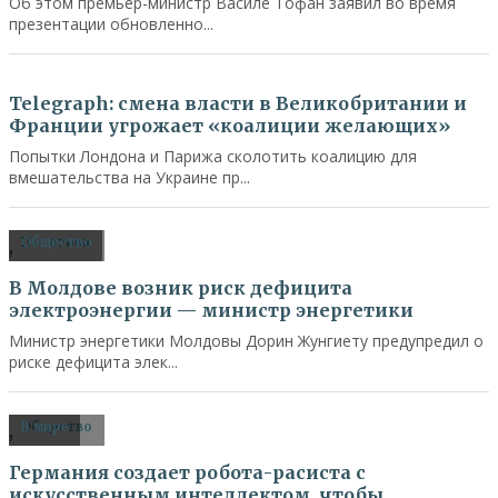
Об этом премьер-министр Василе Тофан заявил во время
презентации обновленно...
В мире
Telegraph: смена власти в Великобритании и
Франции угрожает «коалиции желающих»
Попытки Лондона и Парижа сколотить коалицию для
вмешательства на Украине пр...
,
Политика
Общество
В Молдове возник риск дефицита
электроэнергии — министр энергетики
Министр энергетики Молдовы Дорин Жунгиету предупредил о
риске дефицита элек...
,
Общество
В мире
Германия создает робота-расиста с
искусственным интеллектом, чтобы