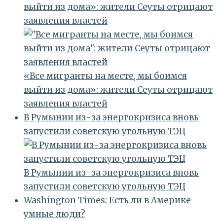
выйти из дома»: жители Сеуты отрицают
заявления властей
«Все мигранты на месте, мы боимся
выйти из дома»: жители Сеуты отрицают
заявления властей
В Румынии из-за энергокризиса вновь
запустили советскую угольную ТЭЦ
В Румынии из-за энергокризиса вновь
запустили советскую угольную ТЭЦ
Washington Times: Есть ли в Америке
умные люди?