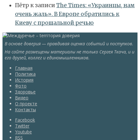
Пётр
к записи
Тhe Times: «Украинцы, нам
очень жаль». В Европе обратились к
Киеву с прощальной речью
В основе доверия — правдивая оценка событий и поступков.
На сайте размещены материалы не только Сергея Ткача, и и
его друзей, коллег и единомышленников.
Главная
Политика
История
Фото
Здоровье
Видео
О проекте
Контакты
Facebook
Twitter
Youtube
RSS