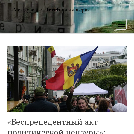
«Междуречье – terriтория доверия
открыт
меню
«Беспрецедентный акт
политической цензуры»: