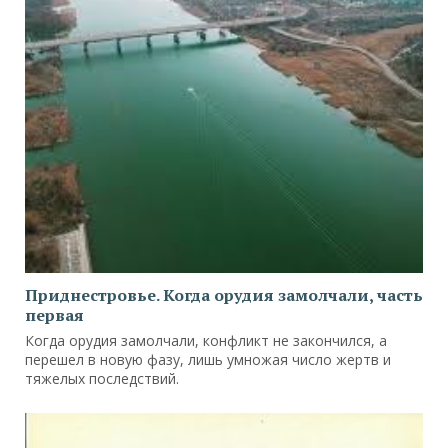
Приднестровье. Когда орудия замолчали, часть
первая
Когда орудия замолчали, конфликт не закончился, а
перешел в новую фазу, лишь умножая число жертв и
тяжелых последствий.