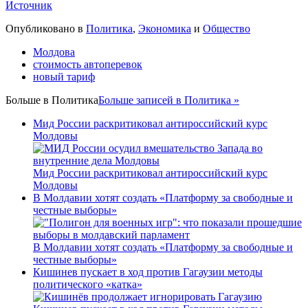
Источник
Опубликовано в
Политика
,
Экономика
и
Общество
Молдова
стоимость автоперевок
новый тариф
Больше в
Политика
Больше записей в Политика »
Мид России раскритиковал антироссийский курс
Молдовы
Мид России раскритиковал антироссийский курс
Молдовы
В Молдавии хотят создать «Платформу за свободные и
честные выборы»
В Молдавии хотят создать «Платформу за свободные и
честные выборы»
Кишинев пускает в ход против Гагаузии методы
политического «катка»