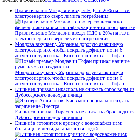
Правительство Молдавии введет НДС в 20% на газ и
электроэнергию сверх лимита потребления
Правительство Молдавии введет НДС в 20% на газ и
электроэнергию сверх лимита потребления
Молдова закупает у Украины дорогую аварийную
электроэнергию, чтобы покрыть дефицит, но на 6
августа получен отказ Киева в поставках — Тофан
Молдова закупает у Украины дорогую аварийную
электроэнергию, чтобы покрыть дефицит, но на 6
августа получен отказ Киева в поставках — Тофан
Кишинев призвал Тирасполь не снижать сброс воды из
Дубоссарского водохранилища
Кишинев призвал Тирасполь не снижать сброс воды из
Дубоссарского водохранилища
Кишинёв готовится к кризису с водоснабжением:
больницы и детсады запасаются водой