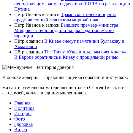
неподходящим» момент для атаки БПЛА на резиденцию
Путина
Петр Иванов
к записи
Трамп скептически оценил
представленный Зеленским мирный план
Петр Иванов
к записи
Бывшего премьер-министра
Молдовы заочно осудили на два года тюрьмы во
Франции
Пётр
к записи
В Киеве снесут памятники Булгакову и
Ахматовой
Пётр
к записи
Тhe Times: «Украинцы, нам очень жаль».
В Европе обратились к Киеву с прощальной речью
В основе доверия — правдивая оценка событий и поступков.
На сайте размещены материалы не только Сергея Ткача, и и
его друзей, коллег и единомышленников.
Главная
Политика
История
Фото
Здоровье
Видео