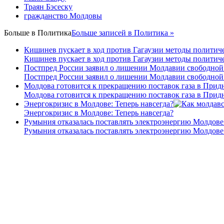
Траян Бэсеску
гражданство Молдовы
Больше в
Политика
Больше записей в Политика »
Кишинев пускает в ход против Гагаузии методы политиче
Кишинев пускает в ход против Гагаузии методы политиче
Постпред России заявил о лишении Молдавии свободной
Постпред России заявил о лишении Молдавии свободной
Молдова готовится к прекращению поставок газа в Прид
Молдова готовится к прекращению поставок газа в Прид
Энергокризис в Молдове: Теперь навсегда?
Энергокризис в Молдове: Теперь навсегда?
Румыния отказалась поставлять электроэнергию Молдове
Румыния отказалась поставлять электроэнергию Молдове