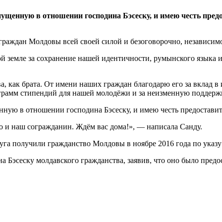
опущенную в отношении господина Бэсеску, и имею честь пре
раждан Молдовы всей своей силой и безоговорочно, независимо 
той земле за сохранение нашей идентичности, румынского языка 
а, как брата. От имени наших граждан благодарю его за вклад в
грамм стипендий для нашей молодёжи и за неизменную поддерж
щенную в отношении господина Бэсеску, и имею честь предостави
но и наш согражданин. Ждём вас дома!», — написала Санду.
руга получили гражданство Молдовы в ноябре 2016 года по ука
а Бэсеску молдавского гражданства, заявив, что оно было предо