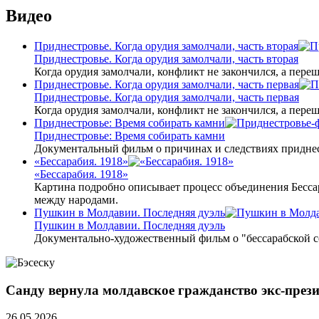
Видео
Приднестровье. Когда орудия замолчали, часть вторая
Приднестровье. Когда орудия замолчали, часть вторая
Когда орудия замолчали, конфликт не закончился, а пере
Приднестровье. Когда орудия замолчали, часть первая
Приднестровье. Когда орудия замолчали, часть первая
Когда орудия замолчали, конфликт не закончился, а пере
Приднестровье: Время собирать камни
Приднестровье: Время собирать камни
Документальный фильм о причинах и следствиях приднес
«Бессарабия. 1918»
«Бессарабия. 1918»
Картина подробно описывает процесс объединения Бесса
между народами.
Пушкин в Молдавии. Последняя дуэль
Пушкин в Молдавии. Последняя дуэль
Документально-художественный фильм о "бессарабской 
Санду вернула молдавское гражданство экс-през
26.05.2026