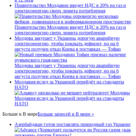
Правительство Молдавии введет НДС в 20% на газ и
электроэнергию сверх лимита потребления
Правительство Молдавии введет НДС в 20% на газ и
электроэнергию сверх лимита потребления
Молдова закупает у Украины дорогую аварийную
электроэнергию, чтобы покрыть дефицит, но на 6
августа получен отказ Киева в поставках — Тофан
Молдова закупает у Украины дорогую аварийную
электроэнергию, чтобы покрыть дефицит, но на 6
августа получен отказ Киева в поставках — Тофан
Молдавия вслед за Украиной перейдёт на стандарты
НАТО
Молдавия вслед за Украиной перейдёт на стандарты
НАТО
Больше в
В мире
Больше записей в В мире »
Азербайджан готов поставлять природный газ Украине