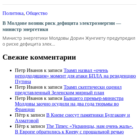
Политика
,
Общество
В Молдове возник риск дефицита электроэнергии —
министр энергетики
Министр энергетики Молдовы Дорин Жунгиету предупредил
о риске дефицита элек...
Свежие комментарии
Петр Иванов
к записи
Трамп назвал «очень
неподходящим» момент для атаки БПЛА на резиденцию
Путина
Петр Иванов
к записи
Трамп скептически оценил
представленный Зеленским мирный план
Петр Иванов
к записи
Бывшего премьер-министра
Молдовы заочно осудили на два года тюрьмы во
Франции
Пётр
к записи
В Киеве снесут памятники Булгакову и
Ахматовой
Пётр
к записи
Тhe Times: «Украинцы, нам очень жаль».
В Европе обратились к Киеву с прощальной речью