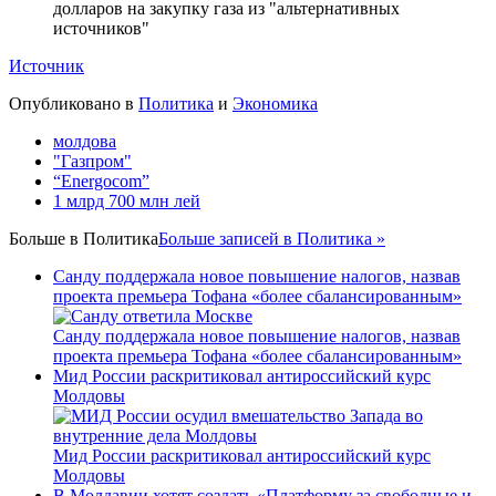
Источник
Опубликовано в
Политика
и
Экономика
молдова
"Газпром"
“Energocom”
1 млрд 700 млн лей
Больше в
Политика
Больше записей в Политика »
Санду поддержала новое повышение налогов, назвав
проекта премьера Тофана «более сбалансированным»
Санду поддержала новое повышение налогов, назвав
проекта премьера Тофана «более сбалансированным»
Мид России раскритиковал антироссийский курс
Молдовы
Мид России раскритиковал антироссийский курс
Молдовы
В Молдавии хотят создать «Платформу за свободные и