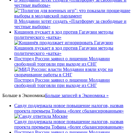
честные выборы»
В Молдавии хотят создать «Платформу за свободные и
честные выборы»
Кишинев пускает в ход против Гагаузии методы
политического «катка»
Кишинев пускает в ход против Гагаузии методы
политического «катка»
Постпред России заявил о лишении Молдавии
свободной торговли при выходе из СНГ
Постпред России заявил о лишении Молдавии
свободной торговли при выходе из СНГ
Больше в
Экономика
Больше записей в Экономика »
Санду поддержала новое повышение налогов, назвав
проекта премьера Тофана «более сбалансированным»
Санду поддержала новое повышение налогов, назвав
проекта премьера Тофана «более сбалансированным»
Постпред России заявил о лишении Молдавии