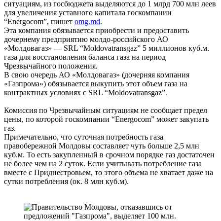
ситуациям, из госбюджета выделяются до 1 млрд 700 млн леев
для увеличения уставного капитала госкомпании
“Energocom”, пишет
omg.md
.
Эта компания обязывается приобрести и предоставить
дочернему предприятию молдо-российского АО
«Молдовагаз» — SRL “Moldovatransgaz” 5 миллионов куб.м.
газа для восстановления баланса газа на период
Чрезвычайного положения.
В свою очередь АО «Молдовагаз» (дочерняя компания
«Газпрома») обязывается выкупить этот объем газа на
контрактных условиях с SRL “Moldovatransgaz”.
Комиссия по Чрезвычайным ситуациям не сообщает предел
цены, по которой госкомпании “Energocom” может закупать
газ.
Примечательно, что суточная потребность газа
правобережной Молдовы составляет чуть больше 2,5 млн
куб.м. То есть закупленный в срочном порядке газ достаточен
не более чем на 2 суток. Если учитывать потребление газа
вместе с Приднестровьем, то этого объема не хватает даже на
сутки потребления (ок. 8 млн куб.м).