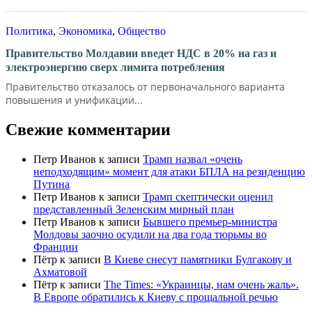
Политика
,
Экономика
,
Общество
Правительство Молдавии введет НДС в 20% на газ и
электроэнергию сверх лимита потребления
Правительство отказалось от первоначального варианта
повышения и унификации...
Свежие комментарии
Петр Иванов
к записи
Трамп назвал «очень
неподходящим» момент для атаки БПЛА на резиденцию
Путина
Петр Иванов
к записи
Трамп скептически оценил
представленный Зеленским мирный план
Петр Иванов
к записи
Бывшего премьер-министра
Молдовы заочно осудили на два года тюрьмы во
Франции
Пётр
к записи
В Киеве снесут памятники Булгакову и
Ахматовой
Пётр
к записи
Тhe Times: «Украинцы, нам очень жаль».
В Европе обратились к Киеву с прощальной речью