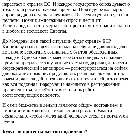
нарастает в странах ЕС. И каждое государство союза думает о
том, как пережить тяжелые времена. Повсюду резко вырос
спрос на дрова и услуги печников. Взлетели цены на уголь и
пеллеты. Возник ажиотажный спрос и дефицит.
Если народ начнет замерзать, он просто сметет правительство
в любом из государств Европы.
До Молдовы ли в такой ситуации будет странам ЕС?
Кишиневу надо надеяться только на себя и не доводить дело
до вполне вероятных социальных бунтов обездоленных
граждан. Однако власть вместо заботы о людях в сложные
времена предлагает запутанные схемы поддержки, а по сути
бюрократический выпендреж — регистрироваться на сайтах
для оказания помощи, представлять реальные доходы и т.д.
Зачем мучать людей, превращать их в просителей, в то время
как вся подобная информация находится в распоряжении
правительства, и требуется всего лишь работа
соответствующих ведомств.
И сами бюджетные деньги являются общим достоянием, и
чиновники находятся на иждевении граждан. Власти
обязательно, чтобы «маленький человек» стоял с протянутой
рукой.
Будут ли протесты жестко подавлены?