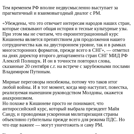
Тем временем РФ вполне недвусмысленно выступает за
прагматичный и взаимовыгодный диалог с РМ.
«Убеждены, что это отвечает интересам народов наших стран,
которые связывают общая история и тесные культурные узы.
При этом мы не считаем, что евроинтеграционный курс
Кишинева является препятствием для продолжения нашего
сотрудничества как на двустороннем уровне, так и в рамках
многосторонних форматов, прежде всего в СНГ», — отметил
на днях директор второго департамента стран СНГ МИД РФ
Алексей Полищук. И он в точности повторил слова,
сказанные 20 сентября с.г. на встрече с зарубежными послами
Владимиром Путиным.
Мирные переговоры неизбежны, потому что таков итог
любой войны. И в тот момент, когда мир наступит, повестка,
реализуемая нынешним руководством Молдовы, окажется
анахронизмом.
Но похоже в Кишиневе просто не понимают, что
антироссийский курс, который выбрала президент Майя
Санду, и проводимая ускоренная милитаризация страны
объективно губительны прежде всего для режима ПДС. Но
что еще важнее — могут уничтожить и саму РМ.