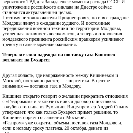
вероятного ТВД для Запада еще с момента распада СССР. И
уничтожение российского анклава на Днестре сейчас
становится актуальнейшей целью.
Поэтому не только жители Приднестровья, но и все граждане
Молдовы живут в ожидании худшего. И постоянные
передвижения военной техники по территории Молдовы,
усиленная активность военкоматов, а теперь и откровения
молдавского президента российским пранкерам усиливают
тревогу и самые мрачные ожидания.
Теперь все свои надежды на поставку газа Кишинев
возлагает на Бухарест
Другая область, где напряженность между Кишиневом и
Москвой, постоянно растет, — энергетика. В центре
внимания — поставки газа в Молдову.
Кишинев открыто говорит о желании прекратить отношения
с «Газпромом» и заключить новый договор о поставках
голубого топлива из Румынии. Вице-премьер Андрей Спыну
утверждает, что как только Бухарест примет решение, то
Кишинев порвет соглашения с Москвой.
«Газпром» уже сократил объемы поставок газа Молдове и,
если к новому сроку платежа, 20 октября, деньги из