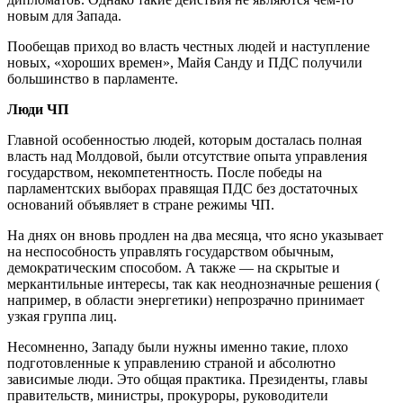
новым для Запада.
Пообещав приход во власть честных людей и наступление
новых, «хороших времен», Майя Санду и ПДС получили
большинство в парламенте.
Люди ЧП
Главной особенностью людей, которым досталась полная
власть над Молдовой, были отсутствие опыта управления
государством, некомпетентность. После победы на
парламентских выборах правящая ПДС без достаточных
оснований объявляет в стране режимы ЧП.
На днях он вновь продлен на два месяца, что ясно указывает
на неспособность управлять государством обычным,
демократическим способом. А также — на скрытые и
меркантильные интересы, так как неоднозначные решения (
например, в области энергетики) непрозрачно принимает
узкая группа лиц.
Несомненно, Западу были нужны именно такие, плохо
подготовленные к управлению страной и абсолютно
зависимые люди. Это общая практика. Президенты, главы
правительств, министры, прокуроры, руководители