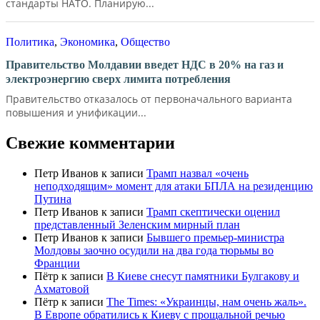
стандарты НАТО. Планирую...
Политика
,
Экономика
,
Общество
Правительство Молдавии введет НДС в 20% на газ и
электроэнергию сверх лимита потребления
Правительство отказалось от первоначального варианта
повышения и унификации...
Свежие комментарии
Петр Иванов
к записи
Трамп назвал «очень
неподходящим» момент для атаки БПЛА на резиденцию
Путина
Петр Иванов
к записи
Трамп скептически оценил
представленный Зеленским мирный план
Петр Иванов
к записи
Бывшего премьер-министра
Молдовы заочно осудили на два года тюрьмы во
Франции
Пётр
к записи
В Киеве снесут памятники Булгакову и
Ахматовой
Пётр
к записи
Тhe Times: «Украинцы, нам очень жаль».
В Европе обратились к Киеву с прощальной речью