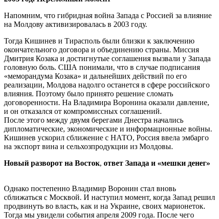
Напомним, что гибридная война Запада с Россией за влияние
на Молдову активизировалась в 2003 году.
Тогда Кишинев и Тирасполь были близки к заключению
окончательного договора и объединению страны. Миссия
Дмитрия Козака и достигнутые соглашения вызвали у Запада
головную боль. США понимали, что в случае подписания
«меморандума Козака» и дальнейших действий по его
реализации, Молдова надолго останется в сфере российского
влияния. Поэтому было принято решение сломать
договоренности. На Владимира Воронина оказали давление,
и он отказался от компромиссных соглашений.
После этого между двумя берегами Днестра начались
дипломатические, экономические и информационные войны.
Кишинев ускорил сближение с НАТО, Россия ввела эмбарго
на экспорт вина и сельхозпродукции из Молдовы.
Новый разворот на Восток
,
ответ Запада
и «мешки денег»
Однако постепенно Владимир Воронин стал вновь
сближаться с Москвой. И наступил момент, когда Запад решил
продвинуть во власть, как и на Украине, своих марионеток.
Тогда мы увидели события апреля 2009 года. После чего