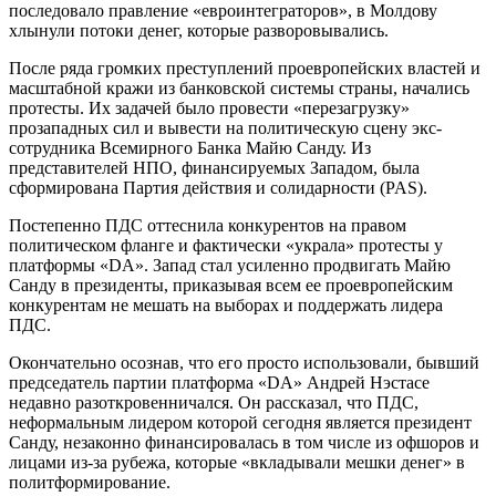
последовало правление «евроинтеграторов», в Молдову
хлынули потоки денег, которые разворовывались.
После ряда громких преступлений проевропейских властей и
масштабной кражи из банковской системы страны, начались
протесты. Их задачей было провести «перезагрузку»
прозападных сил и вывести на политическую сцену экс-
сотрудника Всемирного Банка Майю Санду. Из
представителей НПО, финансируемых Западом, была
сформирована Партия действия и солидарности (PAS).
Постепенно ПДС оттеснила конкурентов на правом
политическом фланге и фактически «украла» протесты у
платформы «DA». Запад стал усиленно продвигать Майю
Санду в президенты, приказывая всем ее проевропейским
конкурентам не мешать на выборах и поддержать лидера
ПДС.
Окончательно осознав, что его просто использовали, бывший
председатель партии платформа «DA» Андрей Нэстасе
недавно разоткровенничался. Он рассказал, что ПДС,
неформальным лидером которой сегодня является президент
Санду, незаконно финансировалась в том числе из офшоров и
лицами из-за рубежа, которые «вкладывали мешки денег» в
политформирование.