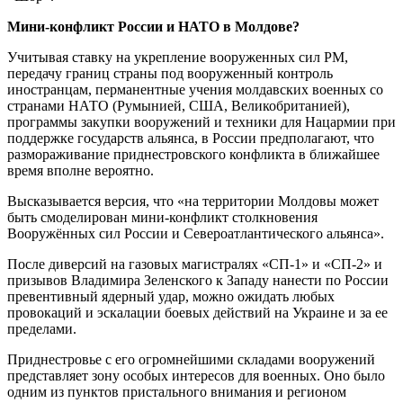
Мини-конфликт России и НАТО в Молдове?
Учитывая ставку на укрепление вооруженных сил РМ,
передачу границ страны под вооруженный контроль
иностранцам, перманентные учения молдавских военных со
странами НАТО (Румынией, США, Великобританией),
программы закупки вооружений и техники для Нацармии при
поддержке государств альянса, в России предполагают, что
размораживание приднестровского конфликта в ближайшее
время вполне вероятно.
Высказывается версия, что «на территории Молдовы может
быть смоделирован мини-конфликт столкновения
Вооружённых сил России и Североатлантического альянса».
После диверсий на газовых магистралях «СП-1» и «СП-2» и
призывов Владимира Зеленского к Западу нанести по России
превентивный ядерный удар, можно ожидать любых
провокаций и эскалации боевых действий на Украине и за ее
пределами.
Приднестровье с его огромнейшими складами вооружений
представляет зону особых интересов для военных. Оно было
одним из пунктов пристального внимания и регионом