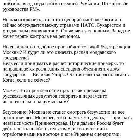
пойти на ввод сюда войск соседней Румынии. По «просьбе
руководства РМ».
Нельзя исключить, что этот сценарий наиболее активно
сейчас обсуждается между странами НАТО, Бухарестом и
молдавским руководством. Он является основным. Запад не
хочет терять контроль над регионом.
Но если нечто подобное произойдет, то какой будет реакция
Москвы? И будет ли это означать распад молдавского
государства?
Ведь если принимать в расчет исторические примеры, то
напрашивается реализация сценария объединения двух
государств — Великая Униря. Обстоятельства располагают.
Когда, если не сейчас?
Может, тетя президента не просто так призывала
русскоязычных депутатов говорить в парламенте
исключительно на румынском?
Безусловно, Москва не станет смотреть безучастно на все
происходящее. Меньшее, что она может сделать, — признать
независимость Приднестровья. Ну а дальше Россия будет
действовать по обстоятельствам, в соответствии с
отработанными на востоке и юге Украины сценариями.