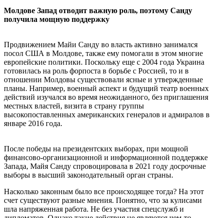
Молдове Запад отводит важную роль, поэтому Санду
получила мощную поддержку
Продвижением Майи Санду во власть активно занимался
посол США в Молдове, также ему помогали в этом многие
европейские политики. Поскольку еще с 2004 года Украина
готовилась на роль форпоста в борьбе с Россией, то и в
отношении Молдовы существовали ясные и утвержденные
планы. Например, военный аспект и будущий театр военных
действий изучался во время неожиданного, без приглашения
местных властей, визита в страну группы
высокопоставленных американских генералов и адмиралов в
январе 2016 года.
После победы на президентских выборах, при мощной
финансово-организационной и информационной поддержке
Запада, Майя Санду спровоцировала в 2021 году досрочные
выборы в высший законодательный орган страны.
Насколько законным было все происходящее тогда? На этот
счет существуют разные мнения. Понятно, что за кулисами
шла напряженная работа. Не без участия спецслужб и
дипломатов. Однако такие действия не являются чем-то