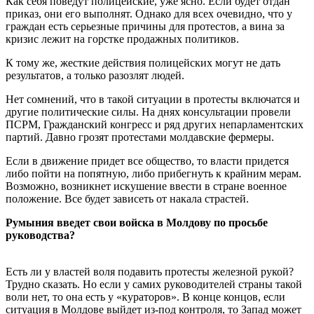
Как себя поведут полицейские, уже ясно. Если будет отдан
приказ, они его выполнят. Однако для всех очевидно, что у
граждан есть серьезные причины для протестов, а вина за
кризис лежит на горстке продажных политиков.
К тому же, жесткие действия полицейских могут не дать
результатов, а только разозлят людей.
Нет сомнений, что в такой ситуации в протесты включатся и
другие политические силы. На днях консультации провели
ПСРМ, Гражданский конгресс и ряд других непарламентских
партий. Давно грозят протестами молдавские фермеры.
Если в движение придет все общество, то власти придется
либо пойти на попятную, либо прибегнуть к крайним мерам.
Возможно, возникнет искушение ввести в стране военное
положение. Все будет зависеть от накала страстей.
Румыния введет свои войска в Молдову по просьбе
руководства?
Есть ли у властей воля подавить протесты железной рукой?
Трудно сказать. Но если у самих руководителей страны такой
воли нет, то она есть у «кураторов». В конце концов, если
ситуация в Молдове выйдет из-под контроля, то Запад может