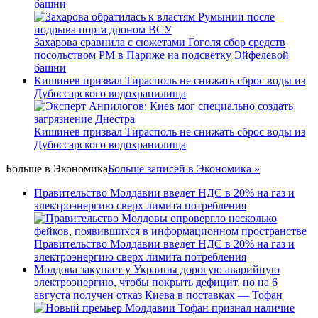
башни
Захарова сравнила с сюжетами Гоголя сбор средств
посольством РМ в Париже на подсветку Эйфелевой
башни
Кишинев призвал Тирасполь не снижать сброс воды из
Дубоссарского водохранилища
Кишинев призвал Тирасполь не снижать сброс воды из
Дубоссарского водохранилища
Больше в
Экономика
Больше записей в Экономика »
Правительство Молдавии введет НДС в 20% на газ и
электроэнергию сверх лимита потребления
Правительство Молдавии введет НДС в 20% на газ и
электроэнергию сверх лимита потребления
Молдова закупает у Украины дорогую аварийную
электроэнергию, чтобы покрыть дефицит, но на 6
августа получен отказ Киева в поставках — Тофан