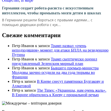
Общество
,
В мире
Германия создает робота-расиста с искусственным
интеллектом, чтобы промывать мозги детям в школах
В Германии решили бороться с правыми идеями… с
помощью дядюшки-робота с кук...
Свежие комментарии
Петр Иванов
к записи
Трамп назвал «очень
неподходящим» момент для атаки БПЛА на резиденцию
Путина
Петр Иванов
к записи
Трамп скептически оценил
представленный Зеленским мирный план
Петр Иванов
к записи
Бывшего премьер-министра
Молдовы заочно осудили на два года тюрьмы во
Франции
Пётр
к записи
В Киеве снесут памятники Булгакову и
Ахматовой
Пётр
к записи
Тhe Times: «Украинцы, нам очень жаль».
В Европе обратились к Киеву с прощальной речью