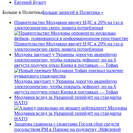
Евгений Бузату
Больше в
Политика
Больше записей в Политика »
Правительство Молдавии введет НДС в 20% на газ и
электроэнергию сверх лимита потребления
Правительство Молдавии введет НДС в 20% на газ и
электроэнергию сверх лимита потребления
Молдова закупает у Украины дорогую аварийную
электроэнергию, чтобы покрыть дефицит, но на 6
августа получен отказ Киева в поставках — Тофан
Молдова закупает у Украины дорогую аварийную
электроэнергию, чтобы покрыть дефицит, но на 6
августа получен отказ Киева в поставках — Тофан
Молдавия вслед за Украиной перейдёт на стандарты
НАТО
Молдавия вслед за Украиной перейдёт на стандарты
НАТО
Захарова сравнила с сюжетами Гоголя сбор средств
посольством РМ в Париже на подсветку Эйфелевой