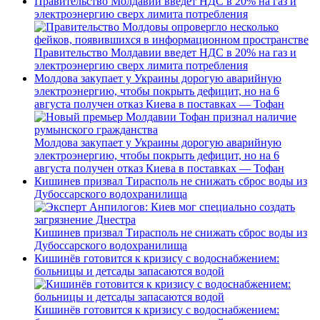
Правительство Молдавии введет НДС в 20% на газ и
электроэнергию сверх лимита потребления
Правительство Молдавии введет НДС в 20% на газ и
электроэнергию сверх лимита потребления
Молдова закупает у Украины дорогую аварийную
электроэнергию, чтобы покрыть дефицит, но на 6
августа получен отказ Киева в поставках — Тофан
Молдова закупает у Украины дорогую аварийную
электроэнергию, чтобы покрыть дефицит, но на 6
августа получен отказ Киева в поставках — Тофан
Кишинев призвал Тирасполь не снижать сброс воды из
Дубоссарского водохранилища
Кишинев призвал Тирасполь не снижать сброс воды из
Дубоссарского водохранилища
Кишинёв готовится к кризису с водоснабжением:
больницы и детсады запасаются водой
Кишинёв готовится к кризису с водоснабжением: