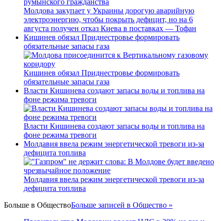
Молдова закупает у Украины дорогую аварийную
электроэнергию, чтобы покрыть дефицит, но на 6
августа получен отказ Киева в поставках — Тофан
Кишинев обязал Приднестровье формировать
обязательные запасы газа
Кишинев обязал Приднестровье формировать
обязательные запасы газа
Власти Кишинева создают запасы воды и топлива на
фоне режима тревоги
Власти Кишинева создают запасы воды и топлива на
фоне режима тревоги
Молдавия ввела режим энергетической тревоги из-за
дефицита топлива
Молдавия ввела режим энергетической тревоги из-за
дефицита топлива
Больше в
Общество
Больше записей в Общество »