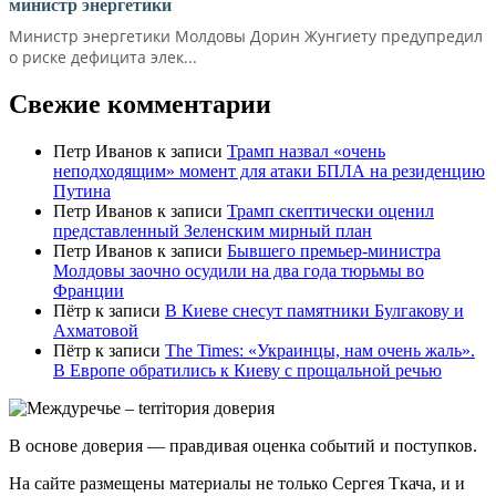
министр энергетики
Министр энергетики Молдовы Дорин Жунгиету предупредил
о риске дефицита элек...
Свежие комментарии
Петр Иванов
к записи
Трамп назвал «очень
неподходящим» момент для атаки БПЛА на резиденцию
Путина
Петр Иванов
к записи
Трамп скептически оценил
представленный Зеленским мирный план
Петр Иванов
к записи
Бывшего премьер-министра
Молдовы заочно осудили на два года тюрьмы во
Франции
Пётр
к записи
В Киеве снесут памятники Булгакову и
Ахматовой
Пётр
к записи
Тhe Times: «Украинцы, нам очень жаль».
В Европе обратились к Киеву с прощальной речью
В основе доверия — правдивая оценка событий и поступков.
На сайте размещены материалы не только Сергея Ткача, и и