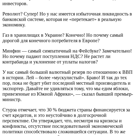
инвесторов.
Револют? Супер! Но у нас имеется избыточная ликвидность в
банковской системе, которая не «перетекает» в реальную
экономику.
Газ в хранилищах в Украине? Конечно! Но почему самый
дорогой для конечного потребителя в Европе?
Минфин — самый симпатичный на Фейсбуке? Замечательно!
Но почему падают поступления НДС? Не растет ли
контрабанда и уклонение от уплаты налогов?
У нас самый большой валютный резерв по отношению к ВВП
в истории. Лей – более «мускулистый». Браво! И так до тех
пор, пока не будет убит последний местный производитель и
экспортер. Давайте не удивляться тому, что мы едим яблоки,
привезенные из Южной Африки», — сказал бывший премьер-
министр.
Стурза отмечает, что 30 % бюджета страны финансируется за
счет кредитов, и это неустойчиво в долгосрочной
перспективе. Он утверждает, что, несмотря на кризисы и
конфликты, отсутствие последовательной экономической
политики способствовало сложившейся ситуации. В то же