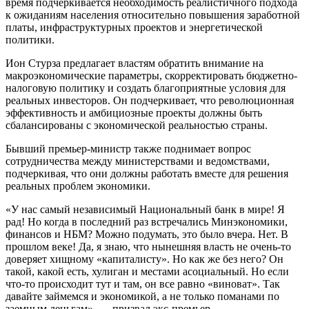
время подчеркивается необходимость реалистичного подхода
к ожиданиям населения относительно повышения заработной
платы, инфраструктурных проектов и энергетической
политики.
Ион Стурза предлагает властям обратить внимание на
макроэкономические параметры, скорректировать бюджетно-
налоговую политику и создать благоприятные условия для
реальных инвесторов. Он подчеркивает, что революционная
эффективность и амбициозные проекты должны быть
сбалансированы с экономической реальностью страны.
Бывший премьер-министр также поднимает вопрос
сотрудничества между министерствами и ведомствами,
подчеркивая, что они должны работать вместе для решения
реальных проблем экономики.
«У нас самый независимый Национальный банк в мире! Я
рад! Но когда в последний раз встречались Минэкономики,
финансов и НБМ? Можно подумать, это было вчера. Нет. В
прошлом веке! Да, я знаю, что нынешняя власть не очень-то
доверяет хищному «капиталисту». Но как же без него? Он
такой, какой есть, хулиган и местами асоциальный. Но если
что-то происходит тут и там, он все равно «виноват». Так
давайте займемся и экономикой, а не только поманами по
заемным деньгам», — призвал экс-премьер.