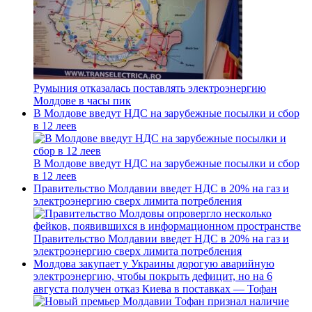
Румыния отказалась поставлять электроэнергию
Молдове в часы пик
В Молдове введут НДС на зарубежные посылки и сбор
в 12 леев
В Молдове введут НДС на зарубежные посылки и сбор
в 12 леев
Правительство Молдавии введет НДС в 20% на газ и
электроэнергию сверх лимита потребления
Правительство Молдавии введет НДС в 20% на газ и
электроэнергию сверх лимита потребления
Молдова закупает у Украины дорогую аварийную
электроэнергию, чтобы покрыть дефицит, но на 6
августа получен отказ Киева в поставках — Тофан